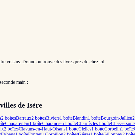
entre voisins. Donne ou trouve des livres près de chez toi.
 seconde main :
villes de Isère
s
2
boîte
s
Barraux
2
boîte
s
Biviers
1
boîte
Blandin
1
boîte
Bourgoin-Jallieu
2
îte
Chapareillan
1
boîte
Charancieu
1
boîte
Charnècles
1
boîte
Chasse-sur-
ix
2
boîte
s
Clavans-en-Haut-Oisans
1
boîte
Clelles
1
boîte
Corbelin
1
boîte
s
Eybens
1
boîte
Fontanil-Cornillon
2
boîte
s
Gières
1
boîte
Gillonnay
2
boît