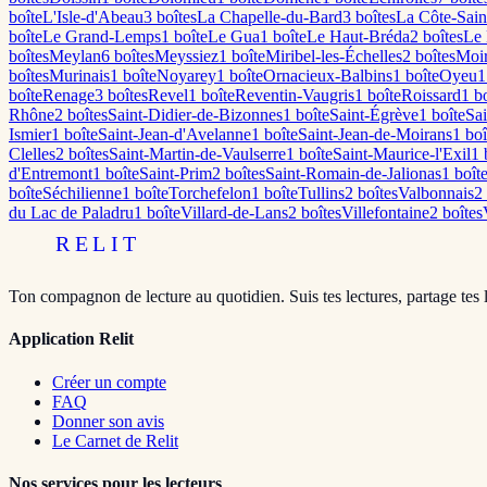
boîte
L'Isle-d'Abeau
3
boîte
s
La Chapelle-du-Bard
3
boîte
s
La Côte-Sain
boîte
Le Grand-Lemps
1
boîte
Le Gua
1
boîte
Le Haut-Bréda
2
boîte
s
Le 
boîte
s
Meylan
6
boîte
s
Meyssiez
1
boîte
Miribel-les-Échelles
2
boîte
s
Moi
boîte
s
Murinais
1
boîte
Noyarey
1
boîte
Ornacieux-Balbins
1
boîte
Oyeu
1
boîte
Renage
3
boîte
s
Revel
1
boîte
Reventin-Vaugris
1
boîte
Roissard
1
bo
Rhône
2
boîte
s
Saint-Didier-de-Bizonnes
1
boîte
Saint-Égrève
1
boîte
Sa
Ismier
1
boîte
Saint-Jean-d'Avelanne
1
boîte
Saint-Jean-de-Moirans
1
boî
Clelles
2
boîte
s
Saint-Martin-de-Vaulserre
1
boîte
Saint-Maurice-l'Exil
1
b
d'Entremont
1
boîte
Saint-Prim
2
boîte
s
Saint-Romain-de-Jalionas
1
boît
boîte
Séchilienne
1
boîte
Torchefelon
1
boîte
Tullins
2
boîte
s
Valbonnais
2
du Lac de Paladru
1
boîte
Villard-de-Lans
2
boîte
s
Villefontaine
2
boîte
s
RELIT
Ton compagnon de lecture au quotidien. Suis tes lectures, partage tes 
Application Relit
Créer un compte
FAQ
Donner son avis
Le Carnet de Relit
Nos services pour les lecteurs