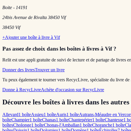
Boite - 14191
24bis Avenue de Rivalta 38450 Vif
38450
Vif
+
Ajouter une boîte à livre à
Vif
Pas assez de choix dans les boîtes à livres
à Vif
?
Relit est une appli gratuite de suivi de lecture et de partage de livres 
Donner des livres
Trouver un livre
Tu peux également te tourner vers RecycLivre, spécialiste du livre de
Donne à RecycLivre
Achète d'occasion sur RecycLivre
Découvre les boîtes à livres dans les autres 
Allevard
1
boîte
Assieu
1
boîte
Auris
1
boîte
Autrans-Méaudre en Vercor
boîte
Champier
1
boîte
Chanas
1
boîte
Chantepérier
1
boîte
Chantesse
1
bo
boîte
s
Cholonge
1
boîte
Chonas-l'Amballan
1
boîte
Choranche
1
boîte
Cla
boîte
s
Doissin
1
boîte
Dolomieu
1
boîte
Domène
1
boîte
Échirolles
7
boîte