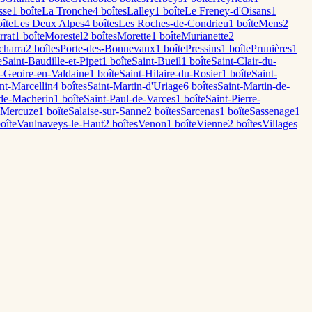
sse
1
boîte
La Tronche
4
boîte
s
Lalley
1
boîte
Le Freney-d'Oisans
1
îte
Les Deux Alpes
4
boîte
s
Les Roches-de-Condrieu
1
boîte
Mens
2
rrat
1
boîte
Morestel
2
boîte
s
Morette
1
boîte
Murianette
2
charra
2
boîte
s
Porte-des-Bonnevaux
1
boîte
Pressins
1
boîte
Prunières
1
e
Saint-Baudille-et-Pipet
1
boîte
Saint-Bueil
1
boîte
Saint-Clair-du-
t-Geoire-en-Valdaine
1
boîte
Saint-Hilaire-du-Rosier
1
boîte
Saint-
nt-Marcellin
4
boîte
s
Saint-Martin-d'Uriage
6
boîte
s
Saint-Martin-de-
-de-Macherin
1
boîte
Saint-Paul-de-Varces
1
boîte
Saint-Pierre-
-Mercuze
1
boîte
Salaise-sur-Sanne
2
boîte
s
Sarcenas
1
boîte
Sassenage
1
oîte
Vaulnaveys-le-Haut
2
boîte
s
Venon
1
boîte
Vienne
2
boîte
s
Villages