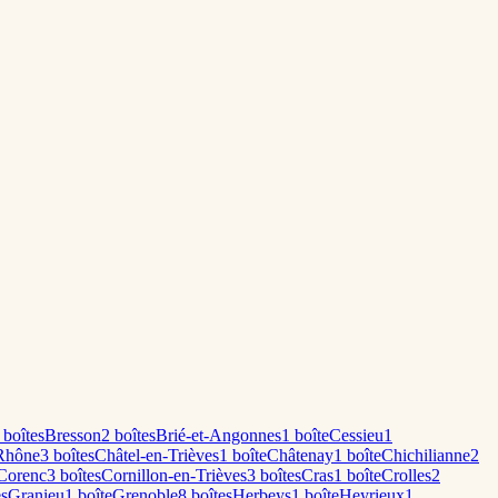
boîte
s
Bresson
2
boîte
s
Brié-et-Angonnes
1
boîte
Cessieu
1
Rhône
3
boîte
s
Châtel-en-Trièves
1
boîte
Châtenay
1
boîte
Chichilianne
2
Corenc
3
boîte
s
Cornillon-en-Trièves
3
boîte
s
Cras
1
boîte
Crolles
2
e
s
Granieu
1
boîte
Grenoble
8
boîte
s
Herbeys
1
boîte
Heyrieux
1