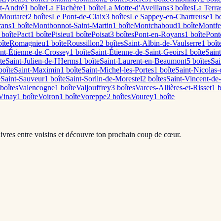
t-André
1
boîte
La Flachère
1
boîte
La Motte-d'Aveillans
3
boîte
s
La Terra
Moutaret
2
boîte
s
Le Pont-de-Claix
3
boîte
s
Le Sappey-en-Chartreuse
1
bo
rans
1
boîte
Montbonnot-Saint-Martin
1
boîte
Montchaboud
1
boîte
Montfe
boîte
Pact
1
boîte
Pisieu
1
boîte
Poisat
3
boîte
s
Pont-en-Royans
1
boîte
Pont
îte
Romagnieu
1
boîte
Roussillon
2
boîte
s
Saint-Albin-de-Vaulserre
1
boît
int-Étienne-de-Crossey
1
boîte
Saint-Étienne-de-Saint-Geoirs
1
boîte
Sain
te
Saint-Julien-de-l'Herms
1
boîte
Saint-Laurent-en-Beaumont
5
boîte
s
Sai
oîte
Saint-Maximin
1
boîte
Saint-Michel-les-Portes
1
boîte
Saint-Nicolas
e
Saint-Sauveur
1
boîte
Saint-Sorlin-de-Morestel
2
boîte
s
Saint-Vincent-de
boîte
s
Valencogne
1
boîte
Valjouffrey
3
boîte
s
Varces-Allières-et-Risset
1
b
Vinay
1
boîte
Voiron
1
boîte
Voreppe
2
boîte
s
Vourey
1
boîte
livres entre voisins et découvre ton prochain coup de cœur.