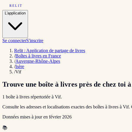
RELIT
L'application
Se connecter
S'inscrire
Relit : Application de partage de livres
/
Boîtes à livres en France
/
Auvergne-Rhône-Alpes
/
Isère
/
Vif
Trouve une boîte à livres près de chez toi 
1
boîte
à livres répertoriée
à
Vif
.
Consulte les adresses et localisations exactes des boîtes à livres à
Vif
.
Données mises à jour en
février 2026
📚