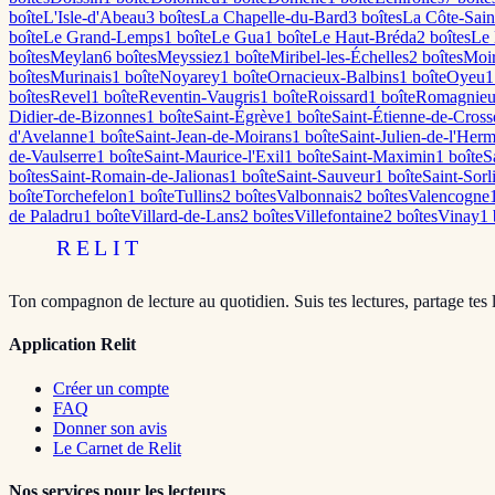
boîte
L'Isle-d'Abeau
3
boîte
s
La Chapelle-du-Bard
3
boîte
s
La Côte-Sain
boîte
Le Grand-Lemps
1
boîte
Le Gua
1
boîte
Le Haut-Bréda
2
boîte
s
Le 
boîte
s
Meylan
6
boîte
s
Meyssiez
1
boîte
Miribel-les-Échelles
2
boîte
s
Moi
boîte
s
Murinais
1
boîte
Noyarey
1
boîte
Ornacieux-Balbins
1
boîte
Oyeu
1
boîte
s
Revel
1
boîte
Reventin-Vaugris
1
boîte
Roissard
1
boîte
Romagnie
Didier-de-Bizonnes
1
boîte
Saint-Égrève
1
boîte
Saint-Étienne-de-Cross
d'Avelanne
1
boîte
Saint-Jean-de-Moirans
1
boîte
Saint-Julien-de-l'Her
de-Vaulserre
1
boîte
Saint-Maurice-l'Exil
1
boîte
Saint-Maximin
1
boîte
S
boîte
s
Saint-Romain-de-Jalionas
1
boîte
Saint-Sauveur
1
boîte
Saint-Sorl
boîte
Torchefelon
1
boîte
Tullins
2
boîte
s
Valbonnais
2
boîte
s
Valencogne
de Paladru
1
boîte
Villard-de-Lans
2
boîte
s
Villefontaine
2
boîte
s
Vinay
1
RELIT
Ton compagnon de lecture au quotidien. Suis tes lectures, partage tes 
Application Relit
Créer un compte
FAQ
Donner son avis
Le Carnet de Relit
Nos services pour les lecteurs