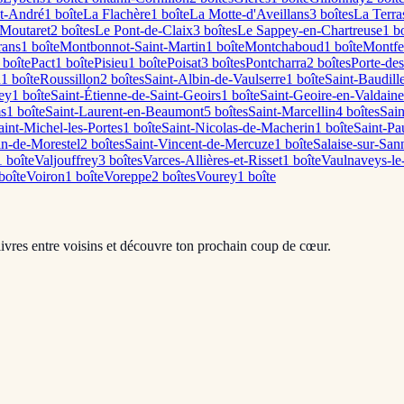
t-André
1
boîte
La Flachère
1
boîte
La Motte-d'Aveillans
3
boîte
s
La Terra
Moutaret
2
boîte
s
Le Pont-de-Claix
3
boîte
s
Le Sappey-en-Chartreuse
1
bo
rans
1
boîte
Montbonnot-Saint-Martin
1
boîte
Montchaboud
1
boîte
Montfe
boîte
Pact
1
boîte
Pisieu
1
boîte
Poisat
3
boîte
s
Pontcharra
2
boîte
s
Porte-de
u
1
boîte
Roussillon
2
boîte
s
Saint-Albin-de-Vaulserre
1
boîte
Saint-Baudille
ey
1
boîte
Saint-Étienne-de-Saint-Geoirs
1
boîte
Saint-Geoire-en-Valdaine
ms
1
boîte
Saint-Laurent-en-Beaumont
5
boîte
s
Saint-Marcellin
4
boîte
s
Sain
aint-Michel-les-Portes
1
boîte
Saint-Nicolas-de-Macherin
1
boîte
Saint-Pa
in-de-Morestel
2
boîte
s
Saint-Vincent-de-Mercuze
1
boîte
Salaise-sur-San
1
boîte
Valjouffrey
3
boîte
s
Varces-Allières-et-Risset
1
boîte
Vaulnaveys-le
boîte
Voiron
1
boîte
Voreppe
2
boîte
s
Vourey
1
boîte
livres entre voisins et découvre ton prochain coup de cœur.