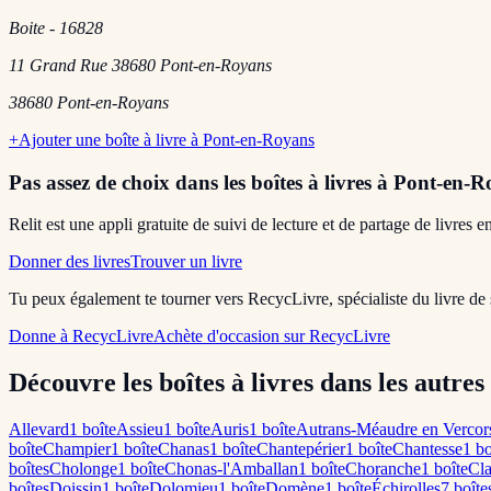
Boite - 16828
11 Grand Rue 38680 Pont-en-Royans
38680
Pont-en-Royans
+
Ajouter une boîte à livre à
Pont-en-Royans
Pas assez de choix dans les boîtes à livres
à Pont-en-R
Relit est une appli gratuite de suivi de lecture et de partage de livres 
Donner des livres
Trouver un livre
Tu peux également te tourner vers RecycLivre, spécialiste du livre de
Donne à RecycLivre
Achète d'occasion sur RecycLivre
Découvre les boîtes à livres dans les autres 
Allevard
1
boîte
Assieu
1
boîte
Auris
1
boîte
Autrans-Méaudre en Vercor
boîte
Champier
1
boîte
Chanas
1
boîte
Chantepérier
1
boîte
Chantesse
1
bo
boîte
s
Cholonge
1
boîte
Chonas-l'Amballan
1
boîte
Choranche
1
boîte
Cla
boîte
s
Doissin
1
boîte
Dolomieu
1
boîte
Domène
1
boîte
Échirolles
7
boîte