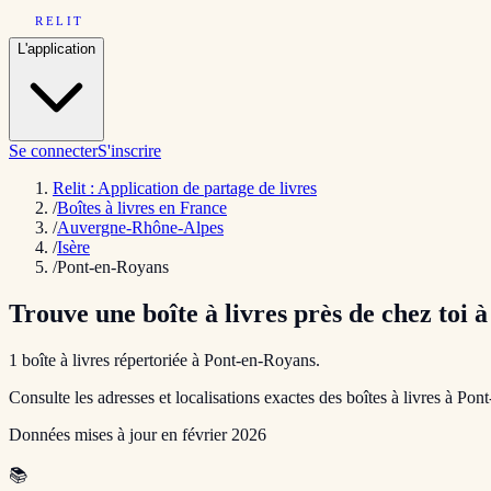
RELIT
L'application
Se connecter
S'inscrire
Relit : Application de partage de livres
/
Boîtes à livres en France
/
Auvergne-Rhône-Alpes
/
Isère
/
Pont-en-Royans
Trouve une boîte à livres près de chez toi 
1
boîte
à livres répertoriée
à
Pont-en-Royans
.
Consulte les adresses et localisations exactes des boîtes à livres à
Pont
Données mises à jour en
février 2026
📚