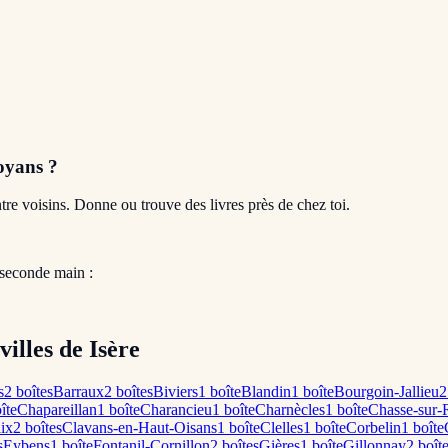
oyans
?
entre voisins. Donne ou trouve des livres près de chez toi.
 seconde main :
villes de Isère
s
2
boîte
s
Barraux
2
boîte
s
Biviers
1
boîte
Blandin
1
boîte
Bourgoin-Jallieu
2
îte
Chapareillan
1
boîte
Charancieu
1
boîte
Charnècles
1
boîte
Chasse-sur-
ix
2
boîte
s
Clavans-en-Haut-Oisans
1
boîte
Clelles
1
boîte
Corbelin
1
boîte
s
Eybens
1
boîte
Fontanil-Cornillon
2
boîte
s
Gières
1
boîte
Gillonnay
2
boît