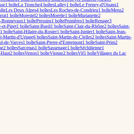
sse
1
boîte
La Tronche
4
boîte
s
Lalley
1
boîte
Le Freney-d'Oisans
1
îte
Les Deux Alpes
4
boîte
s
Les Roches-de-Condrieu
1
boîte
Mens
2
rrat
1
boîte
Morestel
2
boîte
s
Morette
1
boîte
Murianette
2
s-Bonnevaux
1
boîte
Pressins
1
boîte
Prunières
1
boîte
Renage
3
-et-Pipet
1
boîte
Saint-Bueil
1
boîte
Saint-Clair-du-Rhône
2
boîte
s
Saint-
1
boîte
Saint-Hilaire-du-Rosier
1
boîte
Saint-Ismier
1
boîte
Saint-Jean-
t-Martin-d'Uriage
6
boîte
s
Saint-Martin-de-Clelles
2
boîte
s
Saint-Martin-
ul-de-Varces
1
boîte
Saint-Pierre-d'Entremont
1
boîte
Saint-Prim
2
ne
2
boîte
s
Sarcenas
1
boîte
Sassenage
1
boîte
Séchilienne
1
-Haut
2
boîte
s
Venon
1
boîte
Vienne
2
boîte
s
Vif
1
boîte
Villages du Lac