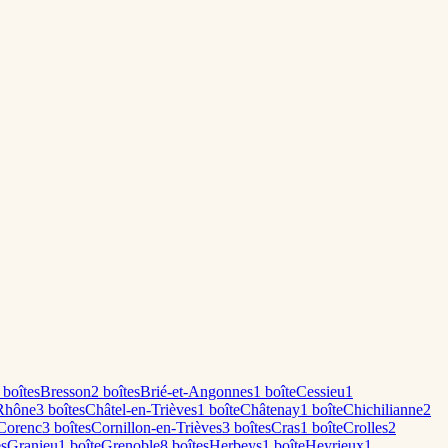
boîte
s
Bresson
2
boîte
s
Brié-et-Angonnes
1
boîte
Cessieu
1
Rhône
3
boîte
s
Châtel-en-Trièves
1
boîte
Châtenay
1
boîte
Chichilianne
2
Corenc
3
boîte
s
Cornillon-en-Trièves
3
boîte
s
Cras
1
boîte
Crolles
2
e
s
Granieu
1
boîte
Grenoble
8
boîte
s
Herbeys
1
boîte
Heyrieux
1