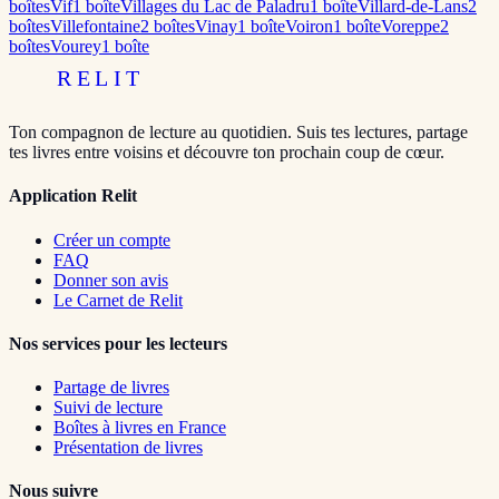
boîte
s
Vif
1
boîte
Villages du Lac de Paladru
1
boîte
Villard-de-Lans
2
boîte
s
Villefontaine
2
boîte
s
Vinay
1
boîte
Voiron
1
boîte
Voreppe
2
boîte
s
Vourey
1
boîte
RELIT
Ton compagnon de lecture au quotidien. Suis tes lectures, partage
tes livres entre voisins et découvre ton prochain coup de cœur.
Application Relit
Créer un compte
FAQ
Donner son avis
Le Carnet de Relit
Nos services pour les lecteurs
Partage de livres
Suivi de lecture
Boîtes à livres en France
Présentation de livres
Nous suivre