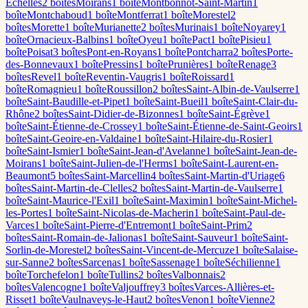
Échelles
2
boîte
s
Moirans
1
boîte
Montbonnot-Saint-Martin
1
boîte
Montchaboud
1
boîte
Montferrat
1
boîte
Morestel
2
boîte
s
Morette
1
boîte
Murianette
2
boîte
s
Murinais
1
boîte
Noyarey
1
boîte
Ornacieux-Balbins
1
boîte
Oyeu
1
boîte
Pact
1
boîte
Pisieu
1
boîte
Poisat
3
boîte
s
Pont-en-Royans
1
boîte
Pontcharra
2
boîte
s
Porte-
des-Bonnevaux
1
boîte
Pressins
1
boîte
Prunières
1
boîte
Renage
3
boîte
s
Revel
1
boîte
Reventin-Vaugris
1
boîte
Roissard
1
boîte
Romagnieu
1
boîte
Roussillon
2
boîte
s
Saint-Albin-de-Vaulserre
1
boîte
Saint-Baudille-et-Pipet
1
boîte
Saint-Bueil
1
boîte
Saint-Clair-du-
Rhône
2
boîte
s
Saint-Didier-de-Bizonnes
1
boîte
Saint-Égrève
1
boîte
Saint-Étienne-de-Crossey
1
boîte
Saint-Étienne-de-Saint-Geoirs
1
boîte
Saint-Geoire-en-Valdaine
1
boîte
Saint-Hilaire-du-Rosier
1
boîte
Saint-Ismier
1
boîte
Saint-Jean-d'Avelanne
1
boîte
Saint-Jean-de-
Moirans
1
boîte
Saint-Julien-de-l'Herms
1
boîte
Saint-Laurent-en-
Beaumont
5
boîte
s
Saint-Marcellin
4
boîte
s
Saint-Martin-d'Uriage
6
boîte
s
Saint-Martin-de-Clelles
2
boîte
s
Saint-Martin-de-Vaulserre
1
boîte
Saint-Maurice-l'Exil
1
boîte
Saint-Maximin
1
boîte
Saint-Michel-
les-Portes
1
boîte
Saint-Nicolas-de-Macherin
1
boîte
Saint-Paul-de-
Varces
1
boîte
Saint-Pierre-d'Entremont
1
boîte
Saint-Prim
2
boîte
s
Saint-Romain-de-Jalionas
1
boîte
Saint-Sauveur
1
boîte
Saint-
Sorlin-de-Morestel
2
boîte
s
Saint-Vincent-de-Mercuze
1
boîte
Salaise-
sur-Sanne
2
boîte
s
Sarcenas
1
boîte
Sassenage
1
boîte
Séchilienne
1
boîte
Torchefelon
1
boîte
Tullins
2
boîte
s
Valbonnais
2
boîte
s
Valencogne
1
boîte
Valjouffrey
3
boîte
s
Varces-Allières-et-
Risset
1
boîte
Vaulnaveys-le-Haut
2
boîte
s
Venon
1
boîte
Vienne
2