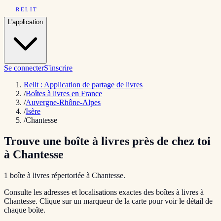
RELIT
L'application
Se connecter
S'inscrire
Relit : Application de partage de livres
/
Boîtes à livres en France
/
Auvergne-Rhône-Alpes
/
Isère
/
Chantesse
Trouve une boîte à livres près de chez toi
à
Chantesse
1
boîte
à livres répertoriée
à
Chantesse
.
Consulte les adresses et localisations exactes des boîtes à livres à
Chantesse
. Clique sur un marqueur de la carte pour voir le détail de
chaque boîte.