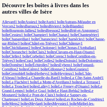
Découvre les boîtes à livres dans les
autres villes de Isère
Allevard
1
boîte
Assieu
1
boîte
Auris
1
boîte
Autrans-Méaudre en
Vercors
2
boîte
s
Barraux
2
boîte
s
Biviers
1
boîte
Blandin
1
boîte
Bourgoin-Jallieu
2
boîte
s
Bresson
2
boîte
s
Brié-et-Angonnes
1
boîte
Cessieu
1
boîte
Champier
1
boîte
Chanas
1
boîte
Chantepérier
1
boîte
Chapareillan
1
boîte
Charancieu
1
boîte
Charnècles
1
boîte
Chasse-
sur-Rhône
3
boîte
s
Châtel-en-Trièves
1
boîte
Châtenay
1
boîte
Chichilianne
2
boîte
s
Cholonge
1
boîte
Chonas-l'Amballan
1
boîte
Choranche
1
boîte
Claix
2
boîte
s
Clavans-en-Haut-Oisans
1
boîte
Clelles
1
boîte
Corbelin
1
boîte
Corenc
3
boîte
s
Cornillon-en-
Trièves
3
boîte
s
Cras
1
boîte
Crolles
2
boîte
s
Doissin
1
boîte
Dolomieu
1
boîte
Domène
1
boîte
Échirolles
7
boîte
s
Eybens
1
boîte
Fontanil-
Cornillon
2
boîte
s
Gières
1
boîte
Gillonnay
2
boîte
s
Granieu
1
boîte
Grenoble
8
boîte
s
Herbeys
1
boîte
Heyrieux
1
boîte
L'Isle-
d'Abeau
3
boîte
s
La Chapelle-du-Bard
3
boîte
s
La Côte-Saint-André
1
boîte
La Flachère
1
boîte
La Motte-d'Aveillans
3
boîte
s
La Terrasse
1
boîte
La Tronche
4
boîte
s
Lalley
1
boîte
Le Freney-d'Oisans
1
boîte
Le
Grand-Lemps
1
boîte
Le Gua
1
boîte
Le Haut-Bréda
2
boîte
s
Le
Moutaret
2
boîte
s
Le Pont-de-Claix
3
boîte
s
Le Sappey-en-
Chartreuse
1
boîte
Les Deux Alpes
4
boîte
s
Les Roches-de-Condrieu
1
boîte
Mens
2
boîte
s
Meylan
6
boîte
s
Meyssiez
1
boîte
Miribel-les-