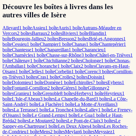
Découvre les boîtes à livres dans les
autres villes de Isère
Allevard
1
boîte
Assieu
1
boîte
Auris
1
boîte
Autrans-Méaudre en
Vercors
2
boîte
s
Barraux
2
boîte
s
Biviers
1
boîte
Blandin
1
boîte
Bourgoin-Jallieu
2
boîte
s
Bresson
2
boîte
s
Brié-et-Angonnes
1
boîte
Cessieu
1
boîte
Champier
1
boîte
Chanas
1
boîte
Chantepérier
1
boîte
Chantesse
1
boîte
Chapareillan
1
boîte
Charancieu
1
boîte
Charnècles
1
boîte
Chasse-sur-Rhône
3
boîte
s
Châtel-en-Trièves
1
boîte
Châtenay
1
boîte
Chichilianne
2
boîte
s
Cholonge
1
boîte
Chonas-
l'Amballan
1
boîte
Choranche
1
boîte
Claix
2
boîte
s
Clavans-en-Haut-
Oisans
1
boîte
Clelles
1
boîte
Corbelin
1
boîte
Corenc
3
boîte
s
Cornillon-
en-Trièves
3
boîte
s
Cras
1
boîte
Crolles
2
boîte
s
Doissin
1
boîte
Dolomieu
1
boîte
Domène
1
boîte
Échirolles
7
boîte
s
Eybens
1
boîte
Fontanil-Cornillon
2
boîte
s
Gières
1
boîte
Gillonnay
2
boîte
s
Granieu
1
boîte
Grenoble
8
boîte
s
Herbeys
1
boîte
Heyrieux
1
boîte
L'Isle-d'Abeau
3
boîte
s
La Chapelle-du-Bard
3
boîte
s
La Côte-
Saint-André
1
boîte
La Flachère
1
boîte
La Motte-d'Aveillans
3
boîte
s
La Terrasse
1
boîte
La Tronche
4
boîte
s
Lalley
1
boîte
Le Freney-
d'Oisans
1
boîte
Le Grand-Lemps
1
boîte
Le Gua
1
boîte
Le Haut-
Bréda
2
boîte
s
Le Moutaret
2
boîte
s
Le Pont-de-Claix
3
boîte
s
Le
Sappey-en-Chartreuse
1
boîte
Les Deux Alpes
4
boîte
s
Les Roches-
de-Condrieu
1
boîte
Mens
2
boîte
s
Meylan
6
boîte
s
Meyssiez
1