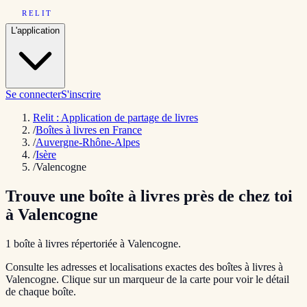
RELIT
L'application
Se connecter
S'inscrire
Relit : Application de partage de livres
/
Boîtes à livres en France
/
Auvergne-Rhône-Alpes
/
Isère
/
Valencogne
Trouve une boîte à livres près de chez toi
à
Valencogne
1
boîte
à livres répertoriée
à
Valencogne
.
Consulte les adresses et localisations exactes des boîtes à livres à
Valencogne
. Clique sur un marqueur de la carte pour voir le détail
de chaque boîte.