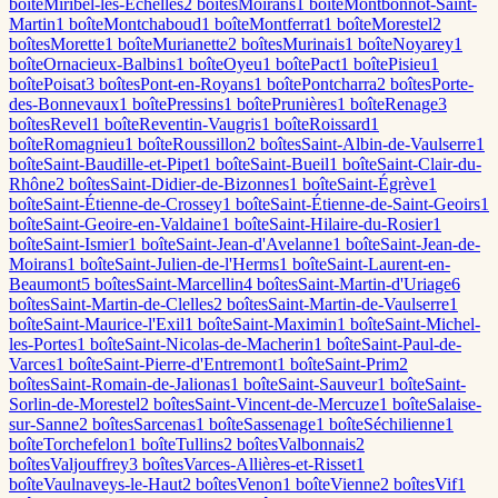
boîte
Miribel-les-Échelles
2
boîte
s
Moirans
1
boîte
Montbonnot-Saint-
Martin
1
boîte
Montchaboud
1
boîte
Montferrat
1
boîte
Morestel
2
boîte
s
Morette
1
boîte
Murianette
2
boîte
s
Murinais
1
boîte
Noyarey
1
boîte
Ornacieux-Balbins
1
boîte
Oyeu
1
boîte
Pact
1
boîte
Pisieu
1
boîte
Poisat
3
boîte
s
Pont-en-Royans
1
boîte
Pontcharra
2
boîte
s
Porte-
des-Bonnevaux
1
boîte
Pressins
1
boîte
Prunières
1
boîte
Renage
3
boîte
s
Revel
1
boîte
Reventin-Vaugris
1
boîte
Roissard
1
boîte
Romagnieu
1
boîte
Roussillon
2
boîte
s
Saint-Albin-de-Vaulserre
1
boîte
Saint-Baudille-et-Pipet
1
boîte
Saint-Bueil
1
boîte
Saint-Clair-du-
Rhône
2
boîte
s
Saint-Didier-de-Bizonnes
1
boîte
Saint-Égrève
1
boîte
Saint-Étienne-de-Crossey
1
boîte
Saint-Étienne-de-Saint-Geoirs
1
boîte
Saint-Geoire-en-Valdaine
1
boîte
Saint-Hilaire-du-Rosier
1
boîte
Saint-Ismier
1
boîte
Saint-Jean-d'Avelanne
1
boîte
Saint-Jean-de-
Moirans
1
boîte
Saint-Julien-de-l'Herms
1
boîte
Saint-Laurent-en-
Beaumont
5
boîte
s
Saint-Marcellin
4
boîte
s
Saint-Martin-d'Uriage
6
boîte
s
Saint-Martin-de-Clelles
2
boîte
s
Saint-Martin-de-Vaulserre
1
boîte
Saint-Maurice-l'Exil
1
boîte
Saint-Maximin
1
boîte
Saint-Michel-
les-Portes
1
boîte
Saint-Nicolas-de-Macherin
1
boîte
Saint-Paul-de-
Varces
1
boîte
Saint-Pierre-d'Entremont
1
boîte
Saint-Prim
2
boîte
s
Saint-Romain-de-Jalionas
1
boîte
Saint-Sauveur
1
boîte
Saint-
Sorlin-de-Morestel
2
boîte
s
Saint-Vincent-de-Mercuze
1
boîte
Salaise-
sur-Sanne
2
boîte
s
Sarcenas
1
boîte
Sassenage
1
boîte
Séchilienne
1
boîte
Torchefelon
1
boîte
Tullins
2
boîte
s
Valbonnais
2
boîte
s
Valjouffrey
3
boîte
s
Varces-Allières-et-Risset
1
boîte
Vaulnaveys-le-Haut
2
boîte
s
Venon
1
boîte
Vienne
2
boîte
s
Vif
1