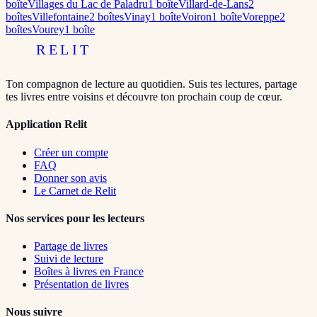
boîte
Villages du Lac de Paladru
1
boîte
Villard-de-Lans
2
boîte
s
Villefontaine
2
boîte
s
Vinay
1
boîte
Voiron
1
boîte
Voreppe
2
boîte
s
Vourey
1
boîte
RELIT
Ton compagnon de lecture au quotidien. Suis tes lectures, partage
tes livres entre voisins et découvre ton prochain coup de cœur.
Application Relit
Créer un compte
FAQ
Donner son avis
Le Carnet de Relit
Nos services pour les lecteurs
Partage de livres
Suivi de lecture
Boîtes à livres en France
Présentation de livres
Nous suivre