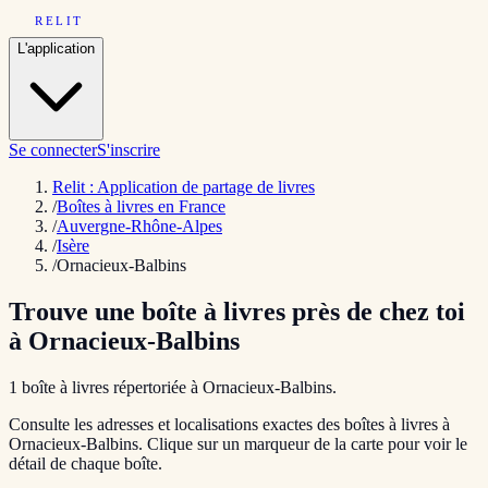
RELIT
L'application
Se connecter
S'inscrire
Relit : Application de partage de livres
/
Boîtes à livres en France
/
Auvergne-Rhône-Alpes
/
Isère
/
Ornacieux-Balbins
Trouve une boîte à livres près de chez toi
à
Ornacieux-Balbins
1
boîte
à livres répertoriée
à
Ornacieux-Balbins
.
Consulte les adresses et localisations exactes des boîtes à livres à
Ornacieux-Balbins
. Clique sur un marqueur de la carte pour voir le
détail de chaque boîte.