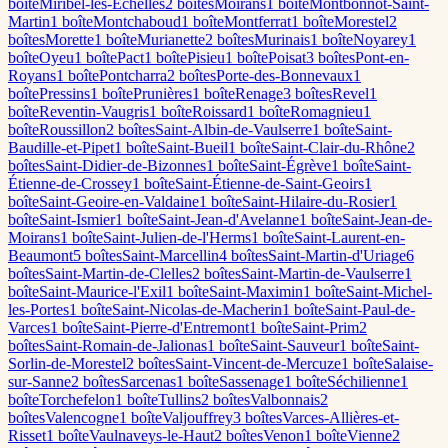
boîte
Miribel-les-Échelles
2
boîte
s
Moirans
1
boîte
Montbonnot-Saint-
Martin
1
boîte
Montchaboud
1
boîte
Montferrat
1
boîte
Morestel
2
boîte
s
Morette
1
boîte
Murianette
2
boîte
s
Murinais
1
boîte
Noyarey
1
boîte
Oyeu
1
boîte
Pact
1
boîte
Pisieu
1
boîte
Poisat
3
boîte
s
Pont-en-
Royans
1
boîte
Pontcharra
2
boîte
s
Porte-des-Bonnevaux
1
boîte
Pressins
1
boîte
Prunières
1
boîte
Renage
3
boîte
s
Revel
1
boîte
Reventin-Vaugris
1
boîte
Roissard
1
boîte
Romagnieu
1
boîte
Roussillon
2
boîte
s
Saint-Albin-de-Vaulserre
1
boîte
Saint-
Baudille-et-Pipet
1
boîte
Saint-Bueil
1
boîte
Saint-Clair-du-Rhône
2
boîte
s
Saint-Didier-de-Bizonnes
1
boîte
Saint-Égrève
1
boîte
Saint-
Étienne-de-Crossey
1
boîte
Saint-Étienne-de-Saint-Geoirs
1
boîte
Saint-Geoire-en-Valdaine
1
boîte
Saint-Hilaire-du-Rosier
1
boîte
Saint-Ismier
1
boîte
Saint-Jean-d'Avelanne
1
boîte
Saint-Jean-de-
Moirans
1
boîte
Saint-Julien-de-l'Herms
1
boîte
Saint-Laurent-en-
Beaumont
5
boîte
s
Saint-Marcellin
4
boîte
s
Saint-Martin-d'Uriage
6
boîte
s
Saint-Martin-de-Clelles
2
boîte
s
Saint-Martin-de-Vaulserre
1
boîte
Saint-Maurice-l'Exil
1
boîte
Saint-Maximin
1
boîte
Saint-Michel-
les-Portes
1
boîte
Saint-Nicolas-de-Macherin
1
boîte
Saint-Paul-de-
Varces
1
boîte
Saint-Pierre-d'Entremont
1
boîte
Saint-Prim
2
boîte
s
Saint-Romain-de-Jalionas
1
boîte
Saint-Sauveur
1
boîte
Saint-
Sorlin-de-Morestel
2
boîte
s
Saint-Vincent-de-Mercuze
1
boîte
Salaise-
sur-Sanne
2
boîte
s
Sarcenas
1
boîte
Sassenage
1
boîte
Séchilienne
1
boîte
Torchefelon
1
boîte
Tullins
2
boîte
s
Valbonnais
2
boîte
s
Valencogne
1
boîte
Valjouffrey
3
boîte
s
Varces-Allières-et-
Risset
1
boîte
Vaulnaveys-le-Haut
2
boîte
s
Venon
1
boîte
Vienne
2