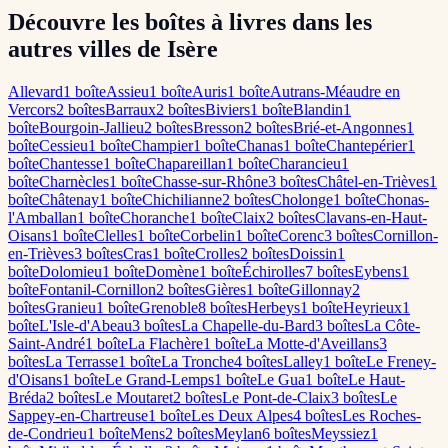
Découvre les boîtes à livres dans les
autres villes de Isère
Allevard
1
boîte
Assieu
1
boîte
Auris
1
boîte
Autrans-Méaudre en
Vercors
2
boîte
s
Barraux
2
boîte
s
Biviers
1
boîte
Blandin
1
boîte
Bourgoin-Jallieu
2
boîte
s
Bresson
2
boîte
s
Brié-et-Angonnes
1
boîte
Cessieu
1
boîte
Champier
1
boîte
Chanas
1
boîte
Chantepérier
1
boîte
Chantesse
1
boîte
Chapareillan
1
boîte
Charancieu
1
boîte
Charnècles
1
boîte
Chasse-sur-Rhône
3
boîte
s
Châtel-en-Trièves
1
boîte
Châtenay
1
boîte
Chichilianne
2
boîte
s
Cholonge
1
boîte
Chonas-
l'Amballan
1
boîte
Choranche
1
boîte
Claix
2
boîte
s
Clavans-en-Haut-
Oisans
1
boîte
Clelles
1
boîte
Corbelin
1
boîte
Corenc
3
boîte
s
Cornillon-
en-Trièves
3
boîte
s
Cras
1
boîte
Crolles
2
boîte
s
Doissin
1
boîte
Dolomieu
1
boîte
Domène
1
boîte
Échirolles
7
boîte
s
Eybens
1
boîte
Fontanil-Cornillon
2
boîte
s
Gières
1
boîte
Gillonnay
2
boîte
s
Granieu
1
boîte
Grenoble
8
boîte
s
Herbeys
1
boîte
Heyrieux
1
boîte
L'Isle-d'Abeau
3
boîte
s
La Chapelle-du-Bard
3
boîte
s
La Côte-
Saint-André
1
boîte
La Flachère
1
boîte
La Motte-d'Aveillans
3
boîte
s
La Terrasse
1
boîte
La Tronche
4
boîte
s
Lalley
1
boîte
Le Freney-
d'Oisans
1
boîte
Le Grand-Lemps
1
boîte
Le Gua
1
boîte
Le Haut-
Bréda
2
boîte
s
Le Moutaret
2
boîte
s
Le Pont-de-Claix
3
boîte
s
Le
Sappey-en-Chartreuse
1
boîte
Les Deux Alpes
4
boîte
s
Les Roches-
de-Condrieu
1
boîte
Mens
2
boîte
s
Meylan
6
boîte
s
Meyssiez
1