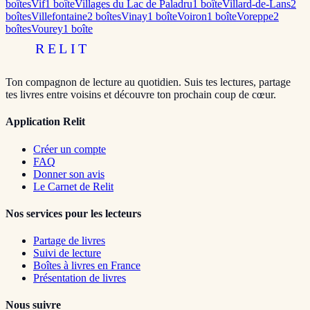
boîte
s
Vif
1
boîte
Villages du Lac de Paladru
1
boîte
Villard-de-Lans
2
boîte
s
Villefontaine
2
boîte
s
Vinay
1
boîte
Voiron
1
boîte
Voreppe
2
boîte
s
Vourey
1
boîte
RELIT
Ton compagnon de lecture au quotidien. Suis tes lectures, partage
tes livres entre voisins et découvre ton prochain coup de cœur.
Application Relit
Créer un compte
FAQ
Donner son avis
Le Carnet de Relit
Nos services pour les lecteurs
Partage de livres
Suivi de lecture
Boîtes à livres en France
Présentation de livres
Nous suivre