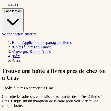
RELIT
L'application
Se connecter
S'inscrire
Relit : Application de partage de livres
/
Boîtes à livres en France
/
Auvergne-Rhône-Alpes
/
Isère
/
Cras
Trouve une boîte à livres près de chez toi
à
Cras
1
boîte
à livres répertoriée
à
Cras
.
Consulte les adresses et localisations exactes des boîtes à livres à
Cras
. Clique sur un marqueur de la carte pour voir le détail de
chaque boîte.