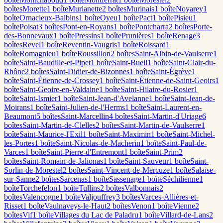
boîte
s
Morette
1
boîte
Murianette
2
boîte
s
Murinais
1
boîte
Noyarey
1
boîte
Ornacieux-Balbins
1
boîte
Oyeu
1
boîte
Pact
1
boîte
Pisieu
1
boîte
Poisat
3
boîte
s
Pont-en-Royans
1
boîte
Pontcharra
2
boîte
s
Porte-
des-Bonnevaux
1
boîte
Pressins
1
boîte
Prunières
1
boîte
Renage
3
boîte
s
Revel
1
boîte
Reventin-Vaugris
1
boîte
Roissard
1
boîte
Romagnieu
1
boîte
Roussillon
2
boîte
s
Saint-Albin-de-Vaulserre
1
boîte
Saint-Baudille-et-Pipet
1
boîte
Saint-Bueil
1
boîte
Saint-Clair-du-
Rhône
2
boîte
s
Saint-Didier-de-Bizonnes
1
boîte
Saint-Égrève
1
boîte
Saint-Étienne-de-Crossey
1
boîte
Saint-Étienne-de-Saint-Geoirs
1
boîte
Saint-Geoire-en-Valdaine
1
boîte
Saint-Hilaire-du-Rosier
1
boîte
Saint-Ismier
1
boîte
Saint-Jean-d'Avelanne
1
boîte
Saint-Jean-de-
Moirans
1
boîte
Saint-Julien-de-l'Herms
1
boîte
Saint-Laurent-en-
Beaumont
5
boîte
s
Saint-Marcellin
4
boîte
s
Saint-Martin-d'Uriage
6
boîte
s
Saint-Martin-de-Clelles
2
boîte
s
Saint-Martin-de-Vaulserre
1
boîte
Saint-Maurice-l'Exil
1
boîte
Saint-Maximin
1
boîte
Saint-Michel-
les-Portes
1
boîte
Saint-Nicolas-de-Macherin
1
boîte
Saint-Paul-de-
Varces
1
boîte
Saint-Pierre-d'Entremont
1
boîte
Saint-Prim
2
boîte
s
Saint-Romain-de-Jalionas
1
boîte
Saint-Sauveur
1
boîte
Saint-
Sorlin-de-Morestel
2
boîte
s
Saint-Vincent-de-Mercuze
1
boîte
Salaise-
sur-Sanne
2
boîte
s
Sarcenas
1
boîte
Sassenage
1
boîte
Séchilienne
1
boîte
Torchefelon
1
boîte
Tullins
2
boîte
s
Valbonnais
2
boîte
s
Valencogne
1
boîte
Valjouffrey
3
boîte
s
Varces-Allières-et-
Risset
1
boîte
Vaulnaveys-le-Haut
2
boîte
s
Venon
1
boîte
Vienne
2
boîte
s
Vif
1
boîte
Villages du Lac de Paladru
1
boîte
Villard-de-Lans
2