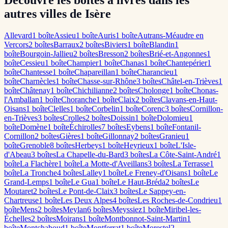
Découvre les boîtes à livres dans les
autres villes de Isère
Allevard
1
boîte
Assieu
1
boîte
Auris
1
boîte
Autrans-Méaudre en
Vercors
2
boîte
s
Barraux
2
boîte
s
Biviers
1
boîte
Blandin
1
boîte
Bourgoin-Jallieu
2
boîte
s
Bresson
2
boîte
s
Brié-et-Angonnes
1
boîte
Cessieu
1
boîte
Champier
1
boîte
Chanas
1
boîte
Chantepérier
1
boîte
Chantesse
1
boîte
Chapareillan
1
boîte
Charancieu
1
boîte
Charnècles
1
boîte
Chasse-sur-Rhône
3
boîte
s
Châtel-en-Trièves
1
boîte
Châtenay
1
boîte
Chichilianne
2
boîte
s
Cholonge
1
boîte
Chonas-
l'Amballan
1
boîte
Choranche
1
boîte
Claix
2
boîte
s
Clavans-en-Haut-
Oisans
1
boîte
Clelles
1
boîte
Corbelin
1
boîte
Corenc
3
boîte
s
Cornillon-
en-Trièves
3
boîte
s
Crolles
2
boîte
s
Doissin
1
boîte
Dolomieu
1
boîte
Domène
1
boîte
Échirolles
7
boîte
s
Eybens
1
boîte
Fontanil-
Cornillon
2
boîte
s
Gières
1
boîte
Gillonnay
2
boîte
s
Granieu
1
boîte
Grenoble
8
boîte
s
Herbeys
1
boîte
Heyrieux
1
boîte
L'Isle-
d'Abeau
3
boîte
s
La Chapelle-du-Bard
3
boîte
s
La Côte-Saint-André
1
boîte
La Flachère
1
boîte
La Motte-d'Aveillans
3
boîte
s
La Terrasse
1
boîte
La Tronche
4
boîte
s
Lalley
1
boîte
Le Freney-d'Oisans
1
boîte
Le
Grand-Lemps
1
boîte
Le Gua
1
boîte
Le Haut-Bréda
2
boîte
s
Le
Moutaret
2
boîte
s
Le Pont-de-Claix
3
boîte
s
Le Sappey-en-
Chartreuse
1
boîte
Les Deux Alpes
4
boîte
s
Les Roches-de-Condrieu
1
boîte
Mens
2
boîte
s
Meylan
6
boîte
s
Meyssiez
1
boîte
Miribel-les-
Échelles
2
boîte
s
Moirans
1
boîte
Montbonnot-Saint-Martin
1
boîte
Montchaboud
1
boîte
Montferrat
1
boîte
Morestel
2