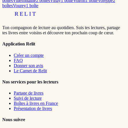
boîte
s
Villefontaine
2
boîte
s
Vinay
1
boîte
Voiron
1
boîte
Voreppe
2
boîte
s
Vourey
1
boîte
RELIT
Ton compagnon de lecture au quotidien. Suis tes lectures, partage
tes livres entre voisins et découvre ton prochain coup de cœur.
Application Relit
Créer un compte
FAQ
Donner son avis
Le Carnet de Relit
Nos services pour les lecteurs
Partage de livres
Suivi de lecture
Boîtes à livres en France
Présentation de livres
Nous suivre