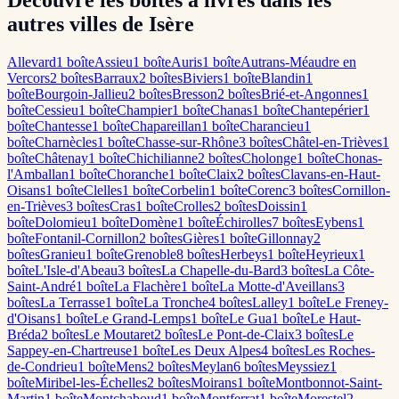
Découvre les boîtes à livres dans les
autres villes de Isère
Allevard
1
boîte
Assieu
1
boîte
Auris
1
boîte
Autrans-Méaudre en
Vercors
2
boîte
s
Barraux
2
boîte
s
Biviers
1
boîte
Blandin
1
boîte
Bourgoin-Jallieu
2
boîte
s
Bresson
2
boîte
s
Brié-et-Angonnes
1
boîte
Cessieu
1
boîte
Champier
1
boîte
Chanas
1
boîte
Chantepérier
1
boîte
Chantesse
1
boîte
Chapareillan
1
boîte
Charancieu
1
boîte
Charnècles
1
boîte
Chasse-sur-Rhône
3
boîte
s
Châtel-en-Trièves
1
boîte
Châtenay
1
boîte
Chichilianne
2
boîte
s
Cholonge
1
boîte
Chonas-
l'Amballan
1
boîte
Choranche
1
boîte
Claix
2
boîte
s
Clavans-en-Haut-
Oisans
1
boîte
Clelles
1
boîte
Corbelin
1
boîte
Corenc
3
boîte
s
Cornillon-
en-Trièves
3
boîte
s
Cras
1
boîte
Crolles
2
boîte
s
Doissin
1
boîte
Dolomieu
1
boîte
Domène
1
boîte
Échirolles
7
boîte
s
Eybens
1
boîte
Fontanil-Cornillon
2
boîte
s
Gières
1
boîte
Gillonnay
2
boîte
s
Granieu
1
boîte
Grenoble
8
boîte
s
Herbeys
1
boîte
Heyrieux
1
boîte
L'Isle-d'Abeau
3
boîte
s
La Chapelle-du-Bard
3
boîte
s
La Côte-
Saint-André
1
boîte
La Flachère
1
boîte
La Motte-d'Aveillans
3
boîte
s
La Terrasse
1
boîte
La Tronche
4
boîte
s
Lalley
1
boîte
Le Freney-
d'Oisans
1
boîte
Le Grand-Lemps
1
boîte
Le Gua
1
boîte
Le Haut-
Bréda
2
boîte
s
Le Moutaret
2
boîte
s
Le Pont-de-Claix
3
boîte
s
Le
Sappey-en-Chartreuse
1
boîte
Les Deux Alpes
4
boîte
s
Les Roches-
de-Condrieu
1
boîte
Mens
2
boîte
s
Meylan
6
boîte
s
Meyssiez
1
boîte
Miribel-les-Échelles
2
boîte
s
Moirans
1
boîte
Montbonnot-Saint-
Martin
1
boîte
Montchaboud
1
boîte
Montferrat
1
boîte
Morestel
2