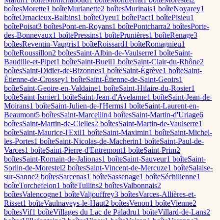
boîte
s
Morette
1
boîte
Murianette
2
boîte
s
Murinais
1
boîte
Noyarey
1
boîte
Ornacieux-Balbins
1
boîte
Oyeu
1
boîte
Pact
1
boîte
Pisieu
1
boîte
Poisat
3
boîte
s
Pont-en-Royans
1
boîte
Pontcharra
2
boîte
s
Porte-
des-Bonnevaux
1
boîte
Pressins
1
boîte
Prunières
1
boîte
Renage
3
boîte
s
Reventin-Vaugris
1
boîte
Roissard
1
boîte
Romagnieu
1
boîte
Roussillon
2
boîte
s
Saint-Albin-de-Vaulserre
1
boîte
Saint-
Baudille-et-Pipet
1
boîte
Saint-Bueil
1
boîte
Saint-Clair-du-Rhône
2
boîte
s
Saint-Didier-de-Bizonnes
1
boîte
Saint-Égrève
1
boîte
Saint-
Étienne-de-Crossey
1
boîte
Saint-Étienne-de-Saint-Geoirs
1
boîte
Saint-Geoire-en-Valdaine
1
boîte
Saint-Hilaire-du-Rosier
1
boîte
Saint-Ismier
1
boîte
Saint-Jean-d'Avelanne
1
boîte
Saint-Jean-de-
Moirans
1
boîte
Saint-Julien-de-l'Herms
1
boîte
Saint-Laurent-en-
Beaumont
5
boîte
s
Saint-Marcellin
4
boîte
s
Saint-Martin-d'Uriage
6
boîte
s
Saint-Martin-de-Clelles
2
boîte
s
Saint-Martin-de-Vaulserre
1
boîte
Saint-Maurice-l'Exil
1
boîte
Saint-Maximin
1
boîte
Saint-Michel-
les-Portes
1
boîte
Saint-Nicolas-de-Macherin
1
boîte
Saint-Paul-de-
Varces
1
boîte
Saint-Pierre-d'Entremont
1
boîte
Saint-Prim
2
boîte
s
Saint-Romain-de-Jalionas
1
boîte
Saint-Sauveur
1
boîte
Saint-
Sorlin-de-Morestel
2
boîte
s
Saint-Vincent-de-Mercuze
1
boîte
Salaise-
sur-Sanne
2
boîte
s
Sarcenas
1
boîte
Sassenage
1
boîte
Séchilienne
1
boîte
Torchefelon
1
boîte
Tullins
2
boîte
s
Valbonnais
2
boîte
s
Valencogne
1
boîte
Valjouffrey
3
boîte
s
Varces-Allières-et-
Risset
1
boîte
Vaulnaveys-le-Haut
2
boîte
s
Venon
1
boîte
Vienne
2
boîte
s
Vif
1
boîte
Villages du Lac de Paladru
1
boîte
Villard-de-Lans
2