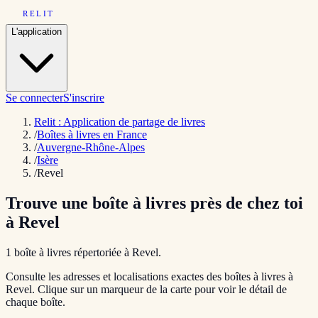
RELIT
L'application
Se connecter
S'inscrire
Relit : Application de partage de livres
/
Boîtes à livres en France
/
Auvergne-Rhône-Alpes
/
Isère
/
Revel
Trouve une boîte à livres près de chez toi
à
Revel
1
boîte
à livres répertoriée
à
Revel
.
Consulte les adresses et localisations exactes des boîtes à livres à
Revel
. Clique sur un marqueur de la carte pour voir le détail de
chaque boîte.