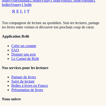
boîte
s
Villefontaine
2
boîte
s
Vinay
1
boîte
Voiron
1
boîte
Voreppe
2
boîte
s
Vourey
1
boîte
RELIT
Ton compagnon de lecture au quotidien. Suis tes lectures, partage
tes livres entre voisins et découvre ton prochain coup de cœur.
Application Relit
Créer un compte
FAQ
Donner son avis
Le Carnet de Relit
Nos services pour les lecteurs
Partage de livres
Suivi de lecture
Boîtes à livres en France
Présentation de livres
Nous suivre