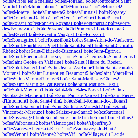
boîte
Miribel-les-Échelles
2
boîte
s
Moirans
1
boîte
Montbonnot-Saint-
Martin
1
boîte
Montchaboud
1
boîte
Montferrat
1
boîte
Morestel
2
boîte
s
Morette
1
boîte
Murianette
2
boîte
s
Murinais
1
boîte
Noyarey
1
boîte
Ornacieux-Balbins
1
boîte
Oyeu
1
boîte
Pact
1
boîte
Pisieu
1
boîte
Poisat
3
boîte
s
Pont-en-Royans
1
boîte
Pontcharra
2
boîte
s
Porte-
des-Bonnevaux
1
boîte
Pressins
1
boîte
Prunières
1
boîte
Renage
3
boîte
s
Revel
1
boîte
Reventin-Vaugris
1
boîte
Roissard
1
boîte
Romagnieu
1
boîte
Roussillon
2
boîte
s
Saint-Albin-de-Vaulserre
1
boîte
Saint-Baudille-et-Pipet
1
boîte
Saint-Bueil
1
boîte
Saint-Clair-du-
Rhône
2
boîte
s
Saint-Didier-de-Bizonnes
1
boîte
Saint-Égrève
1
boîte
Saint-Étienne-de-Crossey
1
boîte
Saint-Étienne-de-Saint-Geoirs
1
boîte
Saint-Geoire-en-Valdaine
1
boîte
Saint-Hilaire-du-Rosier
1
boîte
Saint-Ismier
1
boîte
Saint-Jean-d'Avelanne
1
boîte
Saint-Jean-de-
Moirans
1
boîte
Saint-Laurent-en-Beaumont
5
boîte
s
Saint-Marcellin
4
boîte
s
Saint-Martin-d'Uriage
6
boîte
s
Saint-Martin-de-Clelles
2
boîte
s
Saint-Martin-de-Vaulserre
1
boîte
Saint-Maurice-l'Exil
1
boîte
Saint-Maximin
1
boîte
Saint-Michel-les-Portes
1
boîte
Saint-
Nicolas-de-Macherin
1
boîte
Saint-Paul-de-Varces
1
boîte
Saint-Pierre-
d'Entremont
1
boîte
Saint-Prim
2
boîte
s
Saint-Romain-de-Jalionas
1
boîte
Saint-Sauveur
1
boîte
Saint-Sorlin-de-Morestel
2
boîte
s
Saint-
Vincent-de-Mercuze
1
boîte
Salaise-sur-Sanne
2
boîte
s
Sarcenas
1
boîte
Sassenage
1
boîte
Séchilienne
1
boîte
Torchefelon
1
boîte
Tullins
2
boîte
s
Valbonnais
2
boîte
s
Valencogne
1
boîte
Valjouffrey
3
boîte
s
Varces-Allières-et-Risset
1
boîte
Vaulnaveys-le-Haut
2
boîte
s
Venon
1
boîte
Vienne
2
boîte
s
Vif
1
boîte
Villages du Lac de