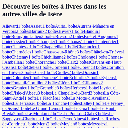
Découvre les boîtes à livres dans les
autres villes de Isère
Allevard
1
boîte
Assieu
1
boîte
Auris
1
boîte
Autrans-Méaudre en
Vercors
2
boîte
s
Barraux
2
boîte
s
Biviers
1
boîte
Blandin
1
boîte
Bourgoin-Jallieu
2
boîte
s
Bresson
2
boîte
s
Brié-et-Angonnes
1
boîte
Cessieu
1
boîte
Champier
1
boîte
Chanas
1
boîte
Chantepérier
1
boîte
Chantesse
1
boîte
Chapareillan
1
boîte
Charancieu
1
boîte
Charnècles
1
boîte
Chasse-sur-Rhône
3
boîte
s
Châtel-en-Trièves
1
boîte
Châtenay
1
boîte
Chichilianne
2
boîte
s
Cholonge
1
boîte
Chonas-
l'Amballan
1
boîte
Choranche
1
boîte
Claix
2
boîte
s
Clavans-en-Haut-
Oisans
1
boîte
Clelles
1
boîte
Corbelin
1
boîte
Corenc
3
boîte
s
Cornillon-
en-Trièves
3
boîte
s
Cras
1
boîte
Crolles
2
boîte
s
Doissin
1
boîte
Dolomieu
1
boîte
Domène
1
boîte
Échirolles
7
boîte
s
Eybens
1
boîte
Fontanil-Cornillon
2
boîte
s
Gières
1
boîte
Gillonnay
2
boîte
s
Granieu
1
boîte
Grenoble
8
boîte
s
Herbeys
1
boîte
Heyrieux
1
boîte
L'Isle-d'Abeau
3
boîte
s
La Chapelle-du-Bard
3
boîte
s
La Côte-
Saint-André
1
boîte
La Flachère
1
boîte
La Motte-d'Aveillans
3
boîte
s
La Terrasse
1
boîte
La Tronche
4
boîte
s
Lalley
1
boîte
Le Freney-
d'Oisans
1
boîte
Le Grand-Lemps
1
boîte
Le Gua
1
boîte
Le Haut-
Bréda
2
boîte
s
Le Moutaret
2
boîte
s
Le Pont-de-Claix
3
boîte
s
Le
Sappey-en-Chartreuse
1
boîte
Les Deux Alpes
4
boîte
s
Les Roches-
de-Condrieu
1
boîte
Mens
2
boîte
s
Meylan
6
boîte
s
Meyssiez
1