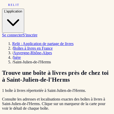
RELIT
L'application
Se connecter
S'inscrire
Relit : Application de partage de livres
/
Boîtes à livres en France
/
Auvergne-Rhône-Alpes
/
Isère
/
Saint-Julien-de-l'Herms
Trouve une boîte à livres près de chez toi
à
Saint-Julien-de-l'Herms
1
boîte
à livres répertoriée
à
Saint-Julien-de-l'Herms
.
Consulte les adresses et localisations exactes des boîtes à livres à
Saint-Julien-de-l'Herms
. Clique sur un marqueur de la carte pour
voir le détail de chaque boîte.