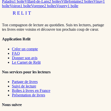
Paladru
1
boîte
Villard-de-Lans
2
boîte
s
Villefontaine
2
boîte
s
Vinay
1
boîte
Voiron
1
boîte
Voreppe
2
boîte
s
Vourey
1
boîte
RELIT
Ton compagnon de lecture au quotidien. Suis tes lectures, partage
tes livres entre voisins et découvre ton prochain coup de cœur.
Application Relit
Créer un compte
FAQ
Donner son avis
Le Carnet de Relit
Nos services pour les lecteurs
Partage de livres
Suivi de lecture
Boîtes à livres en France
Présentation de livres
Nous suivre