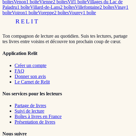
boîte
s
Venon
1
boîte
Vienne
2
boîte
s
Vif
1
boîte
Villages du Lac de
Paladru
1
boîte
Villard-de-Lans
2
boîte
s
Villefontaine
2
boîte
s
Vinay
1
boîte
Voiron
1
boîte
Voreppe
2
boîte
s
Vourey
1
boîte
RELIT
Ton compagnon de lecture au quotidien. Suis tes lectures, partage
tes livres entre voisins et découvre ton prochain coup de cœur.
Application Relit
Créer un compte
FAQ
Donner son avis
Le Carnet de Relit
Nos services pour les lecteurs
Partage de livres
Suivi de lecture
Boîtes à livres en France
Présentation de livres
Nous suivre