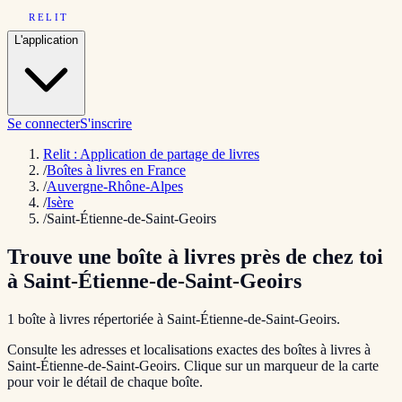
RELIT
L'application
Se connecter
S'inscrire
Relit : Application de partage de livres
/
Boîtes à livres en France
/
Auvergne-Rhône-Alpes
/
Isère
/
Saint-Étienne-de-Saint-Geoirs
Trouve une boîte à livres près de chez toi
à
Saint-Étienne-de-Saint-Geoirs
1
boîte
à livres répertoriée
à
Saint-Étienne-de-Saint-Geoirs
.
Consulte les adresses et localisations exactes des boîtes à livres à
Saint-Étienne-de-Saint-Geoirs
. Clique sur un marqueur de la carte
pour voir le détail de chaque boîte.