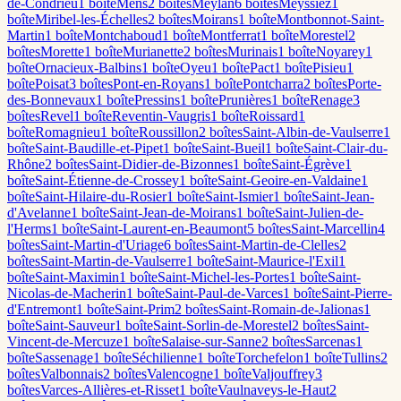
de-Condrieu
1
boîte
Mens
2
boîte
s
Meylan
6
boîte
s
Meyssiez
1
boîte
Miribel-les-Échelles
2
boîte
s
Moirans
1
boîte
Montbonnot-Saint-
Martin
1
boîte
Montchaboud
1
boîte
Montferrat
1
boîte
Morestel
2
boîte
s
Morette
1
boîte
Murianette
2
boîte
s
Murinais
1
boîte
Noyarey
1
boîte
Ornacieux-Balbins
1
boîte
Oyeu
1
boîte
Pact
1
boîte
Pisieu
1
boîte
Poisat
3
boîte
s
Pont-en-Royans
1
boîte
Pontcharra
2
boîte
s
Porte-
des-Bonnevaux
1
boîte
Pressins
1
boîte
Prunières
1
boîte
Renage
3
boîte
s
Revel
1
boîte
Reventin-Vaugris
1
boîte
Roissard
1
boîte
Romagnieu
1
boîte
Roussillon
2
boîte
s
Saint-Albin-de-Vaulserre
1
boîte
Saint-Baudille-et-Pipet
1
boîte
Saint-Bueil
1
boîte
Saint-Clair-du-
Rhône
2
boîte
s
Saint-Didier-de-Bizonnes
1
boîte
Saint-Égrève
1
boîte
Saint-Étienne-de-Crossey
1
boîte
Saint-Geoire-en-Valdaine
1
boîte
Saint-Hilaire-du-Rosier
1
boîte
Saint-Ismier
1
boîte
Saint-Jean-
d'Avelanne
1
boîte
Saint-Jean-de-Moirans
1
boîte
Saint-Julien-de-
l'Herms
1
boîte
Saint-Laurent-en-Beaumont
5
boîte
s
Saint-Marcellin
4
boîte
s
Saint-Martin-d'Uriage
6
boîte
s
Saint-Martin-de-Clelles
2
boîte
s
Saint-Martin-de-Vaulserre
1
boîte
Saint-Maurice-l'Exil
1
boîte
Saint-Maximin
1
boîte
Saint-Michel-les-Portes
1
boîte
Saint-
Nicolas-de-Macherin
1
boîte
Saint-Paul-de-Varces
1
boîte
Saint-Pierre-
d'Entremont
1
boîte
Saint-Prim
2
boîte
s
Saint-Romain-de-Jalionas
1
boîte
Saint-Sauveur
1
boîte
Saint-Sorlin-de-Morestel
2
boîte
s
Saint-
Vincent-de-Mercuze
1
boîte
Salaise-sur-Sanne
2
boîte
s
Sarcenas
1
boîte
Sassenage
1
boîte
Séchilienne
1
boîte
Torchefelon
1
boîte
Tullins
2
boîte
s
Valbonnais
2
boîte
s
Valencogne
1
boîte
Valjouffrey
3
boîte
s
Varces-Allières-et-Risset
1
boîte
Vaulnaveys-le-Haut
2