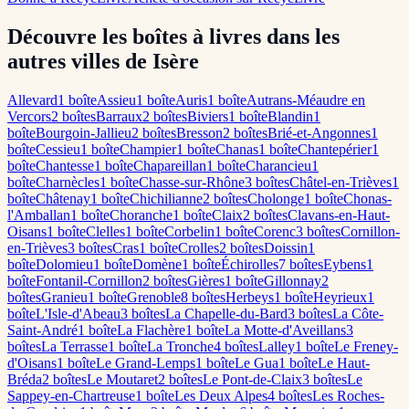
Découvre les boîtes à livres dans les
autres villes de Isère
Allevard
1
boîte
Assieu
1
boîte
Auris
1
boîte
Autrans-Méaudre en
Vercors
2
boîte
s
Barraux
2
boîte
s
Biviers
1
boîte
Blandin
1
boîte
Bourgoin-Jallieu
2
boîte
s
Bresson
2
boîte
s
Brié-et-Angonnes
1
boîte
Cessieu
1
boîte
Champier
1
boîte
Chanas
1
boîte
Chantepérier
1
boîte
Chantesse
1
boîte
Chapareillan
1
boîte
Charancieu
1
boîte
Charnècles
1
boîte
Chasse-sur-Rhône
3
boîte
s
Châtel-en-Trièves
1
boîte
Châtenay
1
boîte
Chichilianne
2
boîte
s
Cholonge
1
boîte
Chonas-
l'Amballan
1
boîte
Choranche
1
boîte
Claix
2
boîte
s
Clavans-en-Haut-
Oisans
1
boîte
Clelles
1
boîte
Corbelin
1
boîte
Corenc
3
boîte
s
Cornillon-
en-Trièves
3
boîte
s
Cras
1
boîte
Crolles
2
boîte
s
Doissin
1
boîte
Dolomieu
1
boîte
Domène
1
boîte
Échirolles
7
boîte
s
Eybens
1
boîte
Fontanil-Cornillon
2
boîte
s
Gières
1
boîte
Gillonnay
2
boîte
s
Granieu
1
boîte
Grenoble
8
boîte
s
Herbeys
1
boîte
Heyrieux
1
boîte
L'Isle-d'Abeau
3
boîte
s
La Chapelle-du-Bard
3
boîte
s
La Côte-
Saint-André
1
boîte
La Flachère
1
boîte
La Motte-d'Aveillans
3
boîte
s
La Terrasse
1
boîte
La Tronche
4
boîte
s
Lalley
1
boîte
Le Freney-
d'Oisans
1
boîte
Le Grand-Lemps
1
boîte
Le Gua
1
boîte
Le Haut-
Bréda
2
boîte
s
Le Moutaret
2
boîte
s
Le Pont-de-Claix
3
boîte
s
Le
Sappey-en-Chartreuse
1
boîte
Les Deux Alpes
4
boîte
s
Les Roches-