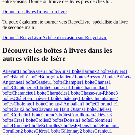
entre voisins. Donne ou trouve des livres près de chez toi.
Donner des livres
Trouver un livre
Tu peux également te tourner vers RecycLivre, spécialiste du livre
de seconde main :
Donne à RecycLivre
Achète d'occasion sur RecycLivre
Découvre les boîtes à livres dans les
autres villes de Isère
Allevard
1
boîte
Assieu
1
boîte
Auris
1
boîte
Barraux
2
boîte
s
Biviers
1
boîte
Blandin
1
boîte
Bourgoin-Jallieu
2
boîte
s
Bresson
2
boîte
s
Brié-et-
Angonnes
1
boîte
Cessieu
1
boîte
Champier
1
boîte
Chanas
1
boîte
Chantepérier
1
boîte
Chantesse
1
boîte
Chapareillan
1
boîte
Charancieu
1
boîte
Charnècles
1
boîte
Chasse-sur-Rhône
3
boîte
s
Châtel-en-Trièves
1
boîte
Châtenay
1
boîte
Chichilianne
2
boîte
s
Cholonge
1
boîte
Chonas-l'Amballan
1
boîte
Choranche
1
boîte
Claix
2
boîte
s
Clavans-en-Haut-Oisans
1
boîte
Clelles
1
boîte
Corbelin
1
boîte
Corenc
3
boîte
s
Cornillon-en-Trièves
3
boîte
s
Cras
1
boîte
Crolles
2
boîte
s
Doissin
1
boîte
Dolomieu
1
boîte
Domène
1
boîte
Échirolles
7
boîte
s
Eybens
1
boîte
Fontanil-
Cornillon
2
boîte
s
Gières
1
boîte
Gillonnay
2
boîte
s
Granieu
1