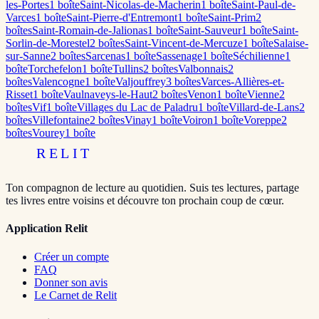
les-Portes
1
boîte
Saint-Nicolas-de-Macherin
1
boîte
Saint-Paul-de-
Varces
1
boîte
Saint-Pierre-d'Entremont
1
boîte
Saint-Prim
2
boîte
s
Saint-Romain-de-Jalionas
1
boîte
Saint-Sauveur
1
boîte
Saint-
Sorlin-de-Morestel
2
boîte
s
Saint-Vincent-de-Mercuze
1
boîte
Salaise-
sur-Sanne
2
boîte
s
Sarcenas
1
boîte
Sassenage
1
boîte
Séchilienne
1
boîte
Torchefelon
1
boîte
Tullins
2
boîte
s
Valbonnais
2
boîte
s
Valencogne
1
boîte
Valjouffrey
3
boîte
s
Varces-Allières-et-
Risset
1
boîte
Vaulnaveys-le-Haut
2
boîte
s
Venon
1
boîte
Vienne
2
boîte
s
Vif
1
boîte
Villages du Lac de Paladru
1
boîte
Villard-de-Lans
2
boîte
s
Villefontaine
2
boîte
s
Vinay
1
boîte
Voiron
1
boîte
Voreppe
2
boîte
s
Vourey
1
boîte
RELIT
Ton compagnon de lecture au quotidien. Suis tes lectures, partage
tes livres entre voisins et découvre ton prochain coup de cœur.
Application Relit
Créer un compte
FAQ
Donner son avis
Le Carnet de Relit