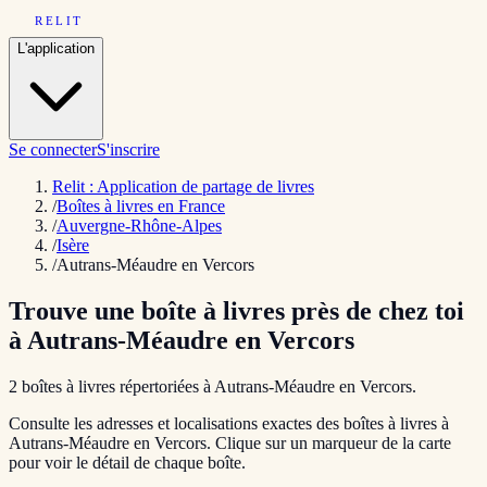
RELIT
L'application
Se connecter
S'inscrire
Relit : Application de partage de livres
/
Boîtes à livres en France
/
Auvergne-Rhône-Alpes
/
Isère
/
Autrans-Méaudre en Vercors
Trouve une boîte à livres près de chez toi
à
Autrans-Méaudre en Vercors
2
boîte
s
à livres répertoriée
s
à
Autrans-Méaudre en Vercors
.
Consulte les adresses et localisations exactes des boîtes à livres à
Autrans-Méaudre en Vercors
. Clique sur un marqueur de la carte
pour voir le détail de chaque boîte.