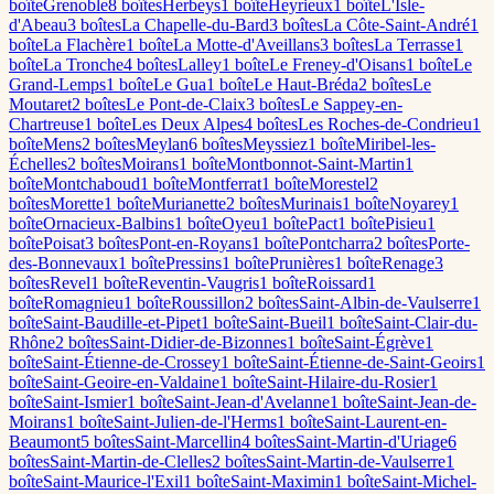
boîte
Grenoble
8
boîte
s
Herbeys
1
boîte
Heyrieux
1
boîte
L'Isle-
d'Abeau
3
boîte
s
La Chapelle-du-Bard
3
boîte
s
La Côte-Saint-André
1
boîte
La Flachère
1
boîte
La Motte-d'Aveillans
3
boîte
s
La Terrasse
1
boîte
La Tronche
4
boîte
s
Lalley
1
boîte
Le Freney-d'Oisans
1
boîte
Le
Grand-Lemps
1
boîte
Le Gua
1
boîte
Le Haut-Bréda
2
boîte
s
Le
Moutaret
2
boîte
s
Le Pont-de-Claix
3
boîte
s
Le Sappey-en-
Chartreuse
1
boîte
Les Deux Alpes
4
boîte
s
Les Roches-de-Condrieu
1
boîte
Mens
2
boîte
s
Meylan
6
boîte
s
Meyssiez
1
boîte
Miribel-les-
Échelles
2
boîte
s
Moirans
1
boîte
Montbonnot-Saint-Martin
1
boîte
Montchaboud
1
boîte
Montferrat
1
boîte
Morestel
2
boîte
s
Morette
1
boîte
Murianette
2
boîte
s
Murinais
1
boîte
Noyarey
1
boîte
Ornacieux-Balbins
1
boîte
Oyeu
1
boîte
Pact
1
boîte
Pisieu
1
boîte
Poisat
3
boîte
s
Pont-en-Royans
1
boîte
Pontcharra
2
boîte
s
Porte-
des-Bonnevaux
1
boîte
Pressins
1
boîte
Prunières
1
boîte
Renage
3
boîte
s
Revel
1
boîte
Reventin-Vaugris
1
boîte
Roissard
1
boîte
Romagnieu
1
boîte
Roussillon
2
boîte
s
Saint-Albin-de-Vaulserre
1
boîte
Saint-Baudille-et-Pipet
1
boîte
Saint-Bueil
1
boîte
Saint-Clair-du-
Rhône
2
boîte
s
Saint-Didier-de-Bizonnes
1
boîte
Saint-Égrève
1
boîte
Saint-Étienne-de-Crossey
1
boîte
Saint-Étienne-de-Saint-Geoirs
1
boîte
Saint-Geoire-en-Valdaine
1
boîte
Saint-Hilaire-du-Rosier
1
boîte
Saint-Ismier
1
boîte
Saint-Jean-d'Avelanne
1
boîte
Saint-Jean-de-
Moirans
1
boîte
Saint-Julien-de-l'Herms
1
boîte
Saint-Laurent-en-
Beaumont
5
boîte
s
Saint-Marcellin
4
boîte
s
Saint-Martin-d'Uriage
6
boîte
s
Saint-Martin-de-Clelles
2
boîte
s
Saint-Martin-de-Vaulserre
1
boîte
Saint-Maurice-l'Exil
1
boîte
Saint-Maximin
1
boîte
Saint-Michel-