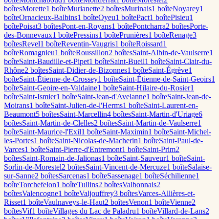
boîte
s
Morette
1
boîte
Murianette
2
boîte
s
Murinais
1
boîte
Noyarey
1
boîte
Ornacieux-Balbins
1
boîte
Oyeu
1
boîte
Pact
1
boîte
Pisieu
1
boîte
Poisat
3
boîte
s
Pont-en-Royans
1
boîte
Pontcharra
2
boîte
s
Porte-
des-Bonnevaux
1
boîte
Pressins
1
boîte
Prunières
1
boîte
Renage
3
boîte
s
Revel
1
boîte
Reventin-Vaugris
1
boîte
Roissard
1
boîte
Romagnieu
1
boîte
Roussillon
2
boîte
s
Saint-Albin-de-Vaulserre
1
boîte
Saint-Baudille-et-Pipet
1
boîte
Saint-Bueil
1
boîte
Saint-Clair-du-
Rhône
2
boîte
s
Saint-Didier-de-Bizonnes
1
boîte
Saint-Égrève
1
boîte
Saint-Étienne-de-Crossey
1
boîte
Saint-Étienne-de-Saint-Geoirs
1
boîte
Saint-Geoire-en-Valdaine
1
boîte
Saint-Hilaire-du-Rosier
1
boîte
Saint-Ismier
1
boîte
Saint-Jean-d'Avelanne
1
boîte
Saint-Jean-de-
Moirans
1
boîte
Saint-Julien-de-l'Herms
1
boîte
Saint-Laurent-en-
Beaumont
5
boîte
s
Saint-Marcellin
4
boîte
s
Saint-Martin-d'Uriage
6
boîte
s
Saint-Martin-de-Clelles
2
boîte
s
Saint-Martin-de-Vaulserre
1
boîte
Saint-Maurice-l'Exil
1
boîte
Saint-Maximin
1
boîte
Saint-Michel-
les-Portes
1
boîte
Saint-Nicolas-de-Macherin
1
boîte
Saint-Paul-de-
Varces
1
boîte
Saint-Pierre-d'Entremont
1
boîte
Saint-Prim
2
boîte
s
Saint-Romain-de-Jalionas
1
boîte
Saint-Sauveur
1
boîte
Saint-
Sorlin-de-Morestel
2
boîte
s
Saint-Vincent-de-Mercuze
1
boîte
Salaise-
sur-Sanne
2
boîte
s
Sarcenas
1
boîte
Sassenage
1
boîte
Séchilienne
1
boîte
Torchefelon
1
boîte
Tullins
2
boîte
s
Valbonnais
2
boîte
s
Valencogne
1
boîte
Valjouffrey
3
boîte
s
Varces-Allières-et-
Risset
1
boîte
Vaulnaveys-le-Haut
2
boîte
s
Venon
1
boîte
Vienne
2
boîte
s
Vif
1
boîte
Villages du Lac de Paladru
1
boîte
Villard-de-Lans
2