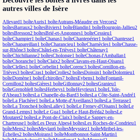
Découvre les boîtes à livres dans les
autres villes de Isère
Allevard
1
boîte
Auris
1
boîte
Autrans-Méaudre en Vercors
2
boîte
s
Barraux
2
boîte
s
Biviers
1
boîte
Blandin
1
boîte
Bourgoin-Jallieu
2
boîte
s
Bresson
2
boîte
s
Brié-et-Angonnes
1
boîte
Cessieu
1
boîte
Champier
1
boîte
Chanas
1
boîte
Chantepérier
1
boîte
Chantesse
1
boîte
Chapareillan
1
boîte
Charancieu
1
boîte
Charnècles
1
boîte
Chasse-
sur-Rhône
3
boîte
s
Châtel-en-Trièves
1
boîte
Châtenay
1
boîte
Chichilianne
2
boîte
s
Cholonge
1
boîte
Chonas-l'Amballan
1
boîte
Choranche
1
boîte
Claix
2
boîte
s
Clavans-en-Haut-Oisans
1
boîte
Clelles
1
boîte
Corbelin
1
boîte
Corenc
3
boîte
s
Cornillon-en-
Trièves
3
boîte
s
Cras
1
boîte
Crolles
2
boîte
s
Doissin
1
boîte
Dolomieu
1
boîte
Domène
1
boîte
Échirolles
7
boîte
s
Eybens
1
boîte
Fontanil-
Cornillon
2
boîte
s
Gières
1
boîte
Gillonnay
2
boîte
s
Granieu
1
boîte
Grenoble
8
boîte
s
Herbeys
1
boîte
Heyrieux
1
boîte
L'Isle-
d'Abeau
3
boîte
s
La Chapelle-du-Bard
3
boîte
s
La Côte-Saint-André
1
boîte
La Flachère
1
boîte
La Motte-d'Aveillans
3
boîte
s
La Terrasse
1
boîte
La Tronche
4
boîte
s
Lalley
1
boîte
Le Freney-d'Oisans
1
boîte
Le
Grand-Lemps
1
boîte
Le Gua
1
boîte
Le Haut-Bréda
2
boîte
s
Le
Moutaret
2
boîte
s
Le Pont-de-Claix
3
boîte
s
Le Sappey-en-
Chartreuse
1
boîte
Les Deux Alpes
4
boîte
s
Les Roches-de-Condrieu
1
boîte
Mens
2
boîte
s
Meylan
6
boîte
s
Meyssiez
1
boîte
Miribel-les-
Échelles
2
boîte
s
Moirans
1
boîte
Montbonnot-Saint-Martin
1
boîte
Montchaboud
1
boîte
Montferrat
1
boîte
Morestel
2