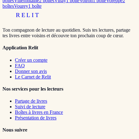
boîte
s
Villefontaine
2
boîte
s
Vinay
1
boîte
Voiron
1
boîte
Voreppe
2
boîte
s
Vourey
1
boîte
RELIT
Ton compagnon de lecture au quotidien. Suis tes lectures, partage
tes livres entre voisins et découvre ton prochain coup de cœur.
Application Relit
Créer un compte
FAQ
Donner son avis
Le Carnet de Relit
Nos services pour les lecteurs
Partage de livres
Suivi de lecture
Boîtes à livres en France
Présentation de livres
Nous suivre