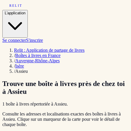
RELIT
L'application
Se connecter
S'inscrire
Relit : Application de partage de livres
/
Boîtes à livres en France
/
Auvergne-Rhône-Alpes
/
Isère
/
Assieu
Trouve une boîte à livres près de chez toi
à
Assieu
1
boîte
à livres répertoriée
à
Assieu
.
Consulte les adresses et localisations exactes des boîtes à livres à
Assieu
. Clique sur un marqueur de la carte pour voir le détail de
chaque boîte.