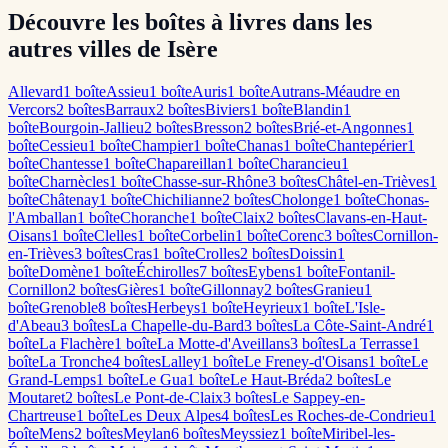
Découvre les boîtes à livres dans les
autres villes de Isère
Allevard
1
boîte
Assieu
1
boîte
Auris
1
boîte
Autrans-Méaudre en
Vercors
2
boîte
s
Barraux
2
boîte
s
Biviers
1
boîte
Blandin
1
boîte
Bourgoin-Jallieu
2
boîte
s
Bresson
2
boîte
s
Brié-et-Angonnes
1
boîte
Cessieu
1
boîte
Champier
1
boîte
Chanas
1
boîte
Chantepérier
1
boîte
Chantesse
1
boîte
Chapareillan
1
boîte
Charancieu
1
boîte
Charnècles
1
boîte
Chasse-sur-Rhône
3
boîte
s
Châtel-en-Trièves
1
boîte
Châtenay
1
boîte
Chichilianne
2
boîte
s
Cholonge
1
boîte
Chonas-
l'Amballan
1
boîte
Choranche
1
boîte
Claix
2
boîte
s
Clavans-en-Haut-
Oisans
1
boîte
Clelles
1
boîte
Corbelin
1
boîte
Corenc
3
boîte
s
Cornillon-
en-Trièves
3
boîte
s
Cras
1
boîte
Crolles
2
boîte
s
Doissin
1
boîte
Domène
1
boîte
Échirolles
7
boîte
s
Eybens
1
boîte
Fontanil-
Cornillon
2
boîte
s
Gières
1
boîte
Gillonnay
2
boîte
s
Granieu
1
boîte
Grenoble
8
boîte
s
Herbeys
1
boîte
Heyrieux
1
boîte
L'Isle-
d'Abeau
3
boîte
s
La Chapelle-du-Bard
3
boîte
s
La Côte-Saint-André
1
boîte
La Flachère
1
boîte
La Motte-d'Aveillans
3
boîte
s
La Terrasse
1
boîte
La Tronche
4
boîte
s
Lalley
1
boîte
Le Freney-d'Oisans
1
boîte
Le
Grand-Lemps
1
boîte
Le Gua
1
boîte
Le Haut-Bréda
2
boîte
s
Le
Moutaret
2
boîte
s
Le Pont-de-Claix
3
boîte
s
Le Sappey-en-
Chartreuse
1
boîte
Les Deux Alpes
4
boîte
s
Les Roches-de-Condrieu
1
boîte
Mens
2
boîte
s
Meylan
6
boîte
s
Meyssiez
1
boîte
Miribel-les-