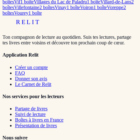
boîte
s
Vif
1
boîte
Villages du Lac de Paladru
1
boîte
Villard-de-Lans
2
boîte
s
Villefontaine
2
boîte
s
Vinay
1
boîte
Voiron
1
boîte
Voreppe
2
boîte
s
Vourey
1
boîte
RELIT
Ton compagnon de lecture au quotidien. Suis tes lectures, partage
tes livres entre voisins et découvre ton prochain coup de cœur.
Application Relit
Créer un compte
FAQ
Donner son avis
Le Carnet de Relit
Nos services pour les lecteurs
Partage de livres
Suivi de lecture
Boîtes à livres en France
Présentation de livres
Nous suivre