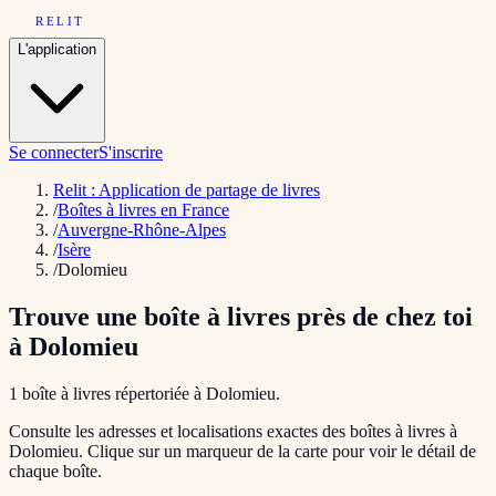
RELIT
L'application
Se connecter
S'inscrire
Relit : Application de partage de livres
/
Boîtes à livres en France
/
Auvergne-Rhône-Alpes
/
Isère
/
Dolomieu
Trouve une boîte à livres près de chez toi
à
Dolomieu
1
boîte
à livres répertoriée
à
Dolomieu
.
Consulte les adresses et localisations exactes des boîtes à livres à
Dolomieu
. Clique sur un marqueur de la carte pour voir le détail de
chaque boîte.