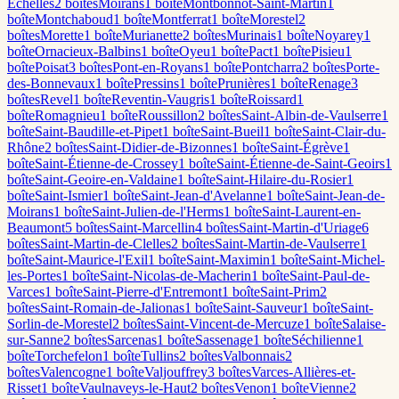
Échelles
2
boîte
s
Moirans
1
boîte
Montbonnot-Saint-Martin
1
boîte
Montchaboud
1
boîte
Montferrat
1
boîte
Morestel
2
boîte
s
Morette
1
boîte
Murianette
2
boîte
s
Murinais
1
boîte
Noyarey
1
boîte
Ornacieux-Balbins
1
boîte
Oyeu
1
boîte
Pact
1
boîte
Pisieu
1
boîte
Poisat
3
boîte
s
Pont-en-Royans
1
boîte
Pontcharra
2
boîte
s
Porte-
des-Bonnevaux
1
boîte
Pressins
1
boîte
Prunières
1
boîte
Renage
3
boîte
s
Revel
1
boîte
Reventin-Vaugris
1
boîte
Roissard
1
boîte
Romagnieu
1
boîte
Roussillon
2
boîte
s
Saint-Albin-de-Vaulserre
1
boîte
Saint-Baudille-et-Pipet
1
boîte
Saint-Bueil
1
boîte
Saint-Clair-du-
Rhône
2
boîte
s
Saint-Didier-de-Bizonnes
1
boîte
Saint-Égrève
1
boîte
Saint-Étienne-de-Crossey
1
boîte
Saint-Étienne-de-Saint-Geoirs
1
boîte
Saint-Geoire-en-Valdaine
1
boîte
Saint-Hilaire-du-Rosier
1
boîte
Saint-Ismier
1
boîte
Saint-Jean-d'Avelanne
1
boîte
Saint-Jean-de-
Moirans
1
boîte
Saint-Julien-de-l'Herms
1
boîte
Saint-Laurent-en-
Beaumont
5
boîte
s
Saint-Marcellin
4
boîte
s
Saint-Martin-d'Uriage
6
boîte
s
Saint-Martin-de-Clelles
2
boîte
s
Saint-Martin-de-Vaulserre
1
boîte
Saint-Maurice-l'Exil
1
boîte
Saint-Maximin
1
boîte
Saint-Michel-
les-Portes
1
boîte
Saint-Nicolas-de-Macherin
1
boîte
Saint-Paul-de-
Varces
1
boîte
Saint-Pierre-d'Entremont
1
boîte
Saint-Prim
2
boîte
s
Saint-Romain-de-Jalionas
1
boîte
Saint-Sauveur
1
boîte
Saint-
Sorlin-de-Morestel
2
boîte
s
Saint-Vincent-de-Mercuze
1
boîte
Salaise-
sur-Sanne
2
boîte
s
Sarcenas
1
boîte
Sassenage
1
boîte
Séchilienne
1
boîte
Torchefelon
1
boîte
Tullins
2
boîte
s
Valbonnais
2
boîte
s
Valencogne
1
boîte
Valjouffrey
3
boîte
s
Varces-Allières-et-
Risset
1
boîte
Vaulnaveys-le-Haut
2
boîte
s
Venon
1
boîte
Vienne
2