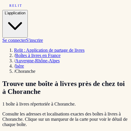
RELIT
L'application
Se connecter
S'inscrire
Relit : Application de partage de livres
/
Boîtes à livres en France
/
Auvergne-Rhône-Alpes
/
Isère
/
Choranche
Trouve une boîte à livres près de chez toi
à
Choranche
1
boîte
à livres répertoriée
à
Choranche
.
Consulte les adresses et localisations exactes des boîtes à livres à
Choranche
. Clique sur un marqueur de la carte pour voir le détail de
chaque boîte.