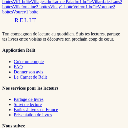
boîte
s
Vif
1
boîte
Villages du Lac de Paladru
1
boîte
Villard-de-Lans
2
boîte
s
Villefontaine
2
boîte
s
Vinay
1
boîte
Voiron
1
boîte
Voreppe
2
boîte
s
Vourey
1
boîte
RELIT
Ton compagnon de lecture au quotidien. Suis tes lectures, partage
tes livres entre voisins et découvre ton prochain coup de cœur.
Application Relit
Créer un compte
FAQ
Donner son avis
Le Carnet de Relit
Nos services pour les lecteurs
Partage de livres
Suivi de lecture
Boîtes à livres en France
Présentation de livres
Nous suivre