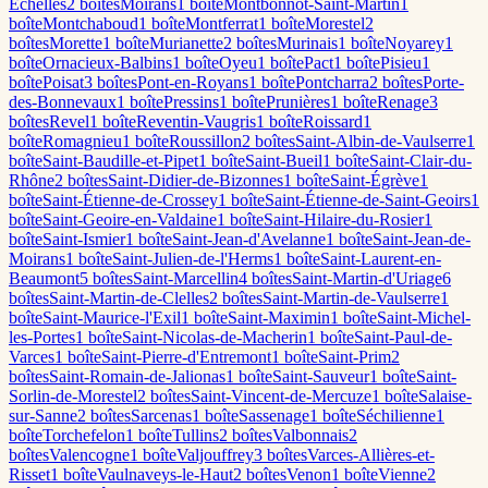
Échelles
2
boîte
s
Moirans
1
boîte
Montbonnot-Saint-Martin
1
boîte
Montchaboud
1
boîte
Montferrat
1
boîte
Morestel
2
boîte
s
Morette
1
boîte
Murianette
2
boîte
s
Murinais
1
boîte
Noyarey
1
boîte
Ornacieux-Balbins
1
boîte
Oyeu
1
boîte
Pact
1
boîte
Pisieu
1
boîte
Poisat
3
boîte
s
Pont-en-Royans
1
boîte
Pontcharra
2
boîte
s
Porte-
des-Bonnevaux
1
boîte
Pressins
1
boîte
Prunières
1
boîte
Renage
3
boîte
s
Revel
1
boîte
Reventin-Vaugris
1
boîte
Roissard
1
boîte
Romagnieu
1
boîte
Roussillon
2
boîte
s
Saint-Albin-de-Vaulserre
1
boîte
Saint-Baudille-et-Pipet
1
boîte
Saint-Bueil
1
boîte
Saint-Clair-du-
Rhône
2
boîte
s
Saint-Didier-de-Bizonnes
1
boîte
Saint-Égrève
1
boîte
Saint-Étienne-de-Crossey
1
boîte
Saint-Étienne-de-Saint-Geoirs
1
boîte
Saint-Geoire-en-Valdaine
1
boîte
Saint-Hilaire-du-Rosier
1
boîte
Saint-Ismier
1
boîte
Saint-Jean-d'Avelanne
1
boîte
Saint-Jean-de-
Moirans
1
boîte
Saint-Julien-de-l'Herms
1
boîte
Saint-Laurent-en-
Beaumont
5
boîte
s
Saint-Marcellin
4
boîte
s
Saint-Martin-d'Uriage
6
boîte
s
Saint-Martin-de-Clelles
2
boîte
s
Saint-Martin-de-Vaulserre
1
boîte
Saint-Maurice-l'Exil
1
boîte
Saint-Maximin
1
boîte
Saint-Michel-
les-Portes
1
boîte
Saint-Nicolas-de-Macherin
1
boîte
Saint-Paul-de-
Varces
1
boîte
Saint-Pierre-d'Entremont
1
boîte
Saint-Prim
2
boîte
s
Saint-Romain-de-Jalionas
1
boîte
Saint-Sauveur
1
boîte
Saint-
Sorlin-de-Morestel
2
boîte
s
Saint-Vincent-de-Mercuze
1
boîte
Salaise-
sur-Sanne
2
boîte
s
Sarcenas
1
boîte
Sassenage
1
boîte
Séchilienne
1
boîte
Torchefelon
1
boîte
Tullins
2
boîte
s
Valbonnais
2
boîte
s
Valencogne
1
boîte
Valjouffrey
3
boîte
s
Varces-Allières-et-
Risset
1
boîte
Vaulnaveys-le-Haut
2
boîte
s
Venon
1
boîte
Vienne
2