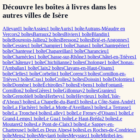
Découvre les boîtes à livres dans les
autres villes de Isère
Allevard
1
boîte
Assieu
1
boîte
Auris
1
boîte
Autrans-Méaudre en
Vercors
2
boîte
s
Barraux
2
boîte
s
Biviers
1
boîte
Blandin
1
boîte
Bourgoin-Jallieu
2
boîte
s
Bresson
2
boîte
s
Brié-et-Angonnes
1
boîte
Cessieu
1
boîte
Champier
1
boîte
Chanas
1
boîte
Chantepérier
1
boîte
Chantesse
1
boîte
Chapareillan
1
boîte
Charancieu
1
boîte
Charnècles
1
boîte
Chasse-sur-Rhône
3
boîte
s
Châtel-en-Trièves
1
boîte
Châtenay
1
boîte
Chichilianne
2
boîte
s
Cholonge
1
boîte
Chonas-
l'Amballan
1
boîte
Claix
2
boîte
s
Clavans-en-Haut-Oisans
1
boîte
Clelles
1
boîte
Corbelin
1
boîte
Corenc
3
boîte
s
Cornillon-en-
Trièves
3
boîte
s
Cras
1
boîte
Crolles
2
boîte
s
Doissin
1
boîte
Dolomieu
1
boîte
Domène
1
boîte
Échirolles
7
boîte
s
Eybens
1
boîte
Fontanil-
Cornillon
2
boîte
s
Gières
1
boîte
Gillonnay
2
boîte
s
Granieu
1
boîte
Grenoble
8
boîte
s
Herbeys
1
boîte
Heyrieux
1
boîte
L'Isle-
d'Abeau
3
boîte
s
La Chapelle-du-Bard
3
boîte
s
La Côte-Saint-André
1
boîte
La Flachère
1
boîte
La Motte-d'Aveillans
3
boîte
s
La Terrasse
1
boîte
La Tronche
4
boîte
s
Lalley
1
boîte
Le Freney-d'Oisans
1
boîte
Le
Grand-Lemps
1
boîte
Le Gua
1
boîte
Le Haut-Bréda
2
boîte
s
Le
Moutaret
2
boîte
s
Le Pont-de-Claix
3
boîte
s
Le Sappey-en-
Chartreuse
1
boîte
Les Deux Alpes
4
boîte
s
Les Roches-de-Condrieu
1
boîte
Mens
2
boîte
s
Meylan
6
boîte
s
Meyssiez
1
boîte
Miribel-les-