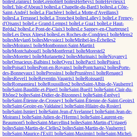
boîte
s
Granieu
1
boîte
Grenoble
8
boîte
s
Herbeys
1
boîte
Heyrieux
1
boîte
L'Isle-d'Abeau
3
boîte
s
La Chapelle-du-Bard
3
boîte
s
La Côte-
Saint-André
1
boîte
La Flachère
1
boîte
La Motte-d'Aveillans
3
boîte
s
La Terrasse
1
boîte
La Tronche
4
boîte
s
Lalley
1
boîte
Le Freney-
d'Oisans
1
boîte
Le Grand-Lemps
1
boîte
Le Gua
1
boîte
Le Haut-
Bréda
2
boîte
s
Le Pont-de-Claix
3
boîte
s
Le Sappey-en-Chartreuse
1
boîte
Les Deux Alpes
4
boîte
s
Les Roches-de-Condrieu
1
boîte
Mens
2
boîte
s
Meylan
6
boîte
s
Meyssiez
1
boîte
Miribel-les-Échelles
2
boîte
s
Moirans
1
boîte
Montbonnot-Saint-Martin
1
boîte
Montchaboud
1
boîte
Montferrat
1
boîte
Morestel
2
boîte
s
Morette
1
boîte
Murianette
2
boîte
s
Murinais
1
boîte
Noyarey
1
boîte
Ornacieux-Balbins
1
boîte
Oyeu
1
boîte
Pact
1
boîte
Pisieu
1
boîte
Poisat
3
boîte
s
Pont-en-Royans
1
boîte
Pontcharra
2
boîte
s
Porte-
des-Bonnevaux
1
boîte
Pressins
1
boîte
Prunières
1
boîte
Renage
3
boîte
s
Revel
1
boîte
Reventin-Vaugris
1
boîte
Roissard
1
boîte
Romagnieu
1
boîte
Roussillon
2
boîte
s
Saint-Albin-de-Vaulserre
1
boîte
Saint-Baudille-et-Pipet
1
boîte
Saint-Bueil
1
boîte
Saint-Clair-du-
Rhône
2
boîte
s
Saint-Didier-de-Bizonnes
1
boîte
Saint-Égrève
1
boîte
Saint-Étienne-de-Crossey
1
boîte
Saint-Étienne-de-Saint-Geoirs
1
boîte
Saint-Geoire-en-Valdaine
1
boîte
Saint-Hilaire-du-Rosier
1
boîte
Saint-Ismier
1
boîte
Saint-Jean-d'Avelanne
1
boîte
Saint-Jean-de-
Moirans
1
boîte
Saint-Julien-de-l'Herms
1
boîte
Saint-Laurent-en-
Beaumont
5
boîte
s
Saint-Marcellin
4
boîte
s
Saint-Martin-d'Uriage
6
boîte
s
Saint-Martin-de-Clelles
2
boîte
s
Saint-Martin-de-Vaulserre
1
boîte
Saint-Maurice-l'Exil
1
boîte
Saint-Maximin
1
boîte
Saint-Michel-