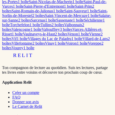
les-Portes
1
boîte
Saint-Nicolas-de-Macherin
1
boîte
Saint-Paul-de-
Varces
1
boîte
Saint-Pierre-d'Entremont
1
boîte
Saint-Prim
2
boîte
s
Saint-Romain-de-Jalionas
1
boîte
Saint-Sauveur
1
boîte
Saint-
Sorlin-de-Morestel
2
boîte
s
Saint-Vincent-de-Mercuze
1
boîte
Salaise-
sur-Sanne
2
boîte
s
Sarcenas
1
boîte
Sassenage
1
boîte
Séchilienne
1
boîte
Torchefelon
1
boîte
Tullins
2
boîte
s
Valbonnais
2
boîte
s
Valencogne
1
boîte
Valjouffrey
3
boîte
s
Varces-Allières-et-
Risset
1
boîte
Vaulnaveys-le-Haut
2
boîte
s
Venon
1
boîte
Vienne
2
boîte
s
Vif
1
boîte
Villages du Lac de Paladru
1
boîte
Villard-de-Lans
2
boîte
s
Villefontaine
2
boîte
s
Vinay
1
boîte
Voiron
1
boîte
Voreppe
2
boîte
s
Vourey
1
boîte
RELIT
Ton compagnon de lecture au quotidien. Suis tes lectures, partage
tes livres entre voisins et découvre ton prochain coup de cœur.
Application Relit
Créer un compte
FAQ
Donner son avis
Le Carnet de Relit