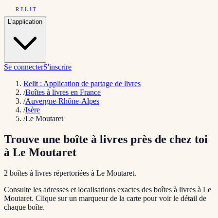
RELIT
L'application
Se connecter
S'inscrire
Relit : Application de partage de livres
/
Boîtes à livres en France
/
Auvergne-Rhône-Alpes
/
Isère
/
Le Moutaret
Trouve une boîte à livres près de chez toi
à
Le Moutaret
2
boîte
s
à livres répertoriée
s
à
Le Moutaret
.
Consulte les adresses et localisations exactes des boîtes à livres à
Le
Moutaret
. Clique sur un marqueur de la carte pour voir le détail de
chaque boîte.