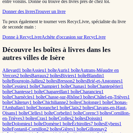
entre voisins. Donne ou trouve des livres près de chez toi.
Donner des livres
Trouver un livre
Tu peux également te tourner vers RecycLivre, spécialiste du livre
de seconde main :
Donne à RecycLivre
Achète d'occasion sur RecycLivre
Découvre les boîtes à livres dans les
autres villes de Isère
Allevard
1
boîte
Assieu
1
boîte
Auris
1
boîte
Autrans-Méaudre en
Vercors
2
boîte
s
Barraux
2
boîte
s
Biviers
1
boîte
Blandin
1
boîte
Bourgoin-Jallieu
2
boîte
s
Bresson
2
boîte
s
Brié-et-Angonnes
1
boîte
Cessieu
1
boîte
Champier
1
boîte
Chanas
1
boîte
Chantepérier
1
boîte
Chantesse
1
boîte
Chapareillan
1
boîte
Charancieu
1
boîte
Charnècles
1
boîte
Chasse-sur-Rhône
3
boîte
s
Châtel-en-Trièves
1
boîte
Châtenay
1
boîte
Chichilianne
2
boîte
s
Cholonge
1
boîte
Chonas-
l'Amballan
1
boîte
Choranche
1
boîte
Claix
2
boîte
s
Clavans-en-Haut-
Oisans
1
boîte
Clelles
1
boîte
Corbelin
1
boîte
Corenc
3
boîte
s
Cornillon-
en-Trièves
3
boîte
s
Cras
1
boîte
Crolles
2
boîte
s
Doissin
1
boîte
Dolomieu
1
boîte
Domène
1
boîte
Échirolles
7
boîte
s
Eybens
1
boîte
Fontanil-Cornillon
2
boîte
s
Gières
1
boîte
Gillonnay
2