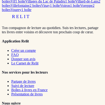
boîte
s
Vif
1
boîte
Villages du Lac de Paladru
1
boîte
Villard-de-Lans
2
boîte
s
Villefontaine
2
boîte
s
Vinay
1
boîte
Voiron
1
boîte
Voreppe
2
boîte
s
Vourey
1
boîte
RELIT
Ton compagnon de lecture au quotidien. Suis tes lectures, partage
tes livres entre voisins et découvre ton prochain coup de cœur.
Application Relit
Créer un compte
FAQ
Donner son avis
Le Carnet de Relit
Nos services pour les lecteurs
Partage de livres
Suivi de lecture
Boîtes à livres en France
Présentation de livres
Nous suivre