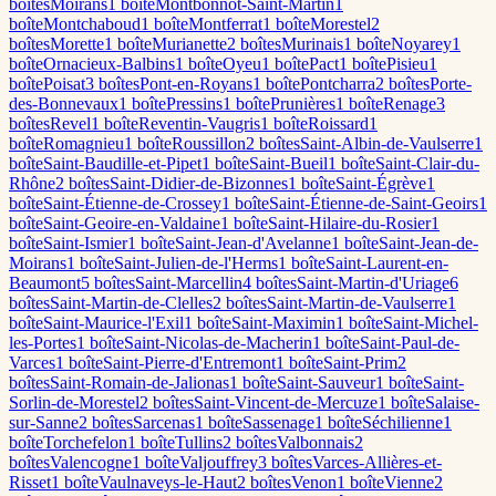
boîte
s
Moirans
1
boîte
Montbonnot-Saint-Martin
1
boîte
Montchaboud
1
boîte
Montferrat
1
boîte
Morestel
2
boîte
s
Morette
1
boîte
Murianette
2
boîte
s
Murinais
1
boîte
Noyarey
1
boîte
Ornacieux-Balbins
1
boîte
Oyeu
1
boîte
Pact
1
boîte
Pisieu
1
boîte
Poisat
3
boîte
s
Pont-en-Royans
1
boîte
Pontcharra
2
boîte
s
Porte-
des-Bonnevaux
1
boîte
Pressins
1
boîte
Prunières
1
boîte
Renage
3
boîte
s
Revel
1
boîte
Reventin-Vaugris
1
boîte
Roissard
1
boîte
Romagnieu
1
boîte
Roussillon
2
boîte
s
Saint-Albin-de-Vaulserre
1
boîte
Saint-Baudille-et-Pipet
1
boîte
Saint-Bueil
1
boîte
Saint-Clair-du-
Rhône
2
boîte
s
Saint-Didier-de-Bizonnes
1
boîte
Saint-Égrève
1
boîte
Saint-Étienne-de-Crossey
1
boîte
Saint-Étienne-de-Saint-Geoirs
1
boîte
Saint-Geoire-en-Valdaine
1
boîte
Saint-Hilaire-du-Rosier
1
boîte
Saint-Ismier
1
boîte
Saint-Jean-d'Avelanne
1
boîte
Saint-Jean-de-
Moirans
1
boîte
Saint-Julien-de-l'Herms
1
boîte
Saint-Laurent-en-
Beaumont
5
boîte
s
Saint-Marcellin
4
boîte
s
Saint-Martin-d'Uriage
6
boîte
s
Saint-Martin-de-Clelles
2
boîte
s
Saint-Martin-de-Vaulserre
1
boîte
Saint-Maurice-l'Exil
1
boîte
Saint-Maximin
1
boîte
Saint-Michel-
les-Portes
1
boîte
Saint-Nicolas-de-Macherin
1
boîte
Saint-Paul-de-
Varces
1
boîte
Saint-Pierre-d'Entremont
1
boîte
Saint-Prim
2
boîte
s
Saint-Romain-de-Jalionas
1
boîte
Saint-Sauveur
1
boîte
Saint-
Sorlin-de-Morestel
2
boîte
s
Saint-Vincent-de-Mercuze
1
boîte
Salaise-
sur-Sanne
2
boîte
s
Sarcenas
1
boîte
Sassenage
1
boîte
Séchilienne
1
boîte
Torchefelon
1
boîte
Tullins
2
boîte
s
Valbonnais
2
boîte
s
Valencogne
1
boîte
Valjouffrey
3
boîte
s
Varces-Allières-et-
Risset
1
boîte
Vaulnaveys-le-Haut
2
boîte
s
Venon
1
boîte
Vienne
2