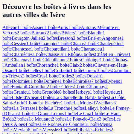
Découvre les boîtes à livres dans les
autres villes de Isère
Allevard
1
boîte
Assieu
1
boîte
Auris
1
boîte
Autrans-Méaudre en
Vercors
2
boîte
s
Barraux
2
boîte
s
Biviers
1
boîte
Blandin
1
boîte
Bourgoin-Jallieu
2
boîte
s
Bresson
2
boîte
s
Brié-et-Angonnes
1
boîte
Cessieu
1
boîte
Champier
1
boîte
Chanas
1
boîte
Chantepérier
1
boîte
Chantesse
1
boîte
Chapareillan
1
boîte
Charancieu
1
boîte
Charnècles
1
boîte
Chasse-sur-Rhône
3
boîte
s
Châtel-en-Trièves
1
boîte
Châtenay
1
boîte
Chichilianne
2
boîte
s
Cholonge
1
boîte
Chonas-
l'Amballan
1
boîte
Choranche
1
boîte
Claix
2
boîte
s
Clavans-en-Haut-
Oisans
1
boîte
Clelles
1
boîte
Corbelin
1
boîte
Corenc
3
boîte
s
Cornillon-
en-Trièves
3
boîte
s
Cras
1
boîte
Crolles
2
boîte
s
Doissin
1
boîte
Dolomieu
1
boîte
Domène
1
boîte
Échirolles
7
boîte
s
Eybens
1
boîte
Fontanil-Cornillon
2
boîte
s
Gières
1
boîte
Gillonnay
2
boîte
s
Granieu
1
boîte
Grenoble
8
boîte
s
Herbeys
1
boîte
Heyrieux
1
boîte
L'Isle-d'Abeau
3
boîte
s
La Chapelle-du-Bard
3
boîte
s
La Côte-
Saint-André
1
boîte
La Flachère
1
boîte
La Motte-d'Aveillans
3
boîte
s
La Terrasse
1
boîte
La Tronche
4
boîte
s
Lalley
1
boîte
Le Freney-
d'Oisans
1
boîte
Le Grand-Lemps
1
boîte
Le Gua
1
boîte
Le Haut-
Bréda
2
boîte
s
Le Moutaret
2
boîte
s
Le Pont-de-Claix
3
boîte
s
Les
Deux Alpes
4
boîte
s
Les Roches-de-Condrieu
1
boîte
Mens
2
boîte
s
Meylan
6
boîte
s
Meyssiez
1
boîte
Miribel-les-Échelles
2