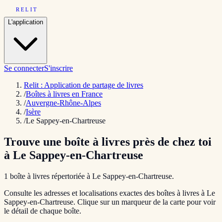
RELIT
L'application
Se connecter
S'inscrire
Relit : Application de partage de livres
/
Boîtes à livres en France
/
Auvergne-Rhône-Alpes
/
Isère
/
Le Sappey-en-Chartreuse
Trouve une boîte à livres près de chez toi
à
Le Sappey-en-Chartreuse
1
boîte
à livres répertoriée
à
Le Sappey-en-Chartreuse
.
Consulte les adresses et localisations exactes des boîtes à livres à
Le
Sappey-en-Chartreuse
. Clique sur un marqueur de la carte pour voir
le détail de chaque boîte.