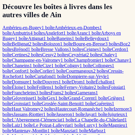
Découvre les boîtes à livres dans les
autres villes de Ain
Ambérieu-en-Bugey
1
boîte
Ambérieux-en-Dombes
1
boîte
Ambutrix
4
boîte
s
Anglefort
1
boîte
Aranc
1
boîte
Arboys en
Bugey
1
boîte
Attignat
1
boîte
Baneins
1
boîte
Belleydoux
1
boîte
Bellignat
2
boîte
s
Bolozon
1
boîte
Bourg-en-Bresse
3
boîte
s
Boz
2
boîte
s
Brénod
1
boîte
Bresse Vallons
3
boîte
s
Ceignes
1
boîte
Cerdon
1
boîte
Certines
2
boîte
s
Cessy
2
boîte
s
Ceyzériat
2
boîte
s
Chaley
1
boîte
Champagne-en-Valromey
1
boîte
Champfromier
1
boîte
Chanay
1
boîte
Chaneins
1
boîte
Cize
1
boîte
Coligny
1
boîte
Collonges
1
boîte
Confort
1
boîte
Corlier
1
boîte
Courmangoux
2
boîte
s
Cressin-
Rochefort
1
boîte
Curtafond
1
boîte
Dompierre-sur-Veyle
1
boîte
Domsure
1
boîte
Douvres
1
boîte
Drom
1
boîte
Échallon
1
boîte
Éloise
1
boîte
Feillens
1
boîte
Ferney-Voltaire
2
boîte
s
Foissiat
1
boîte
Francheleins
3
boîte
s
Frans
2
boîte
s
Garnerans
1
boîte
Géovreisset
1
boîte
Gex
1
boîte
Grand-Corent
1
boîte
Grièges
1
boîte
Groissiat
1
boîte
Groslée-Saint-Benoit
1
boîte
Guéreins
1
boîte
Haut Valromey
2
boîte
s
Hautecourt-Romanèche
1
boîte
Izernore
3
boîte
s
Jassans-Riottier
1
boîte
Jasseron
1
boîte
Jayat
1
boîte
Jujurieux
1
boîte
L'Abergement-Clémenciat
1
boîte
La Chapelle-du-Châtelard
1
boîte
Laiz
1
boîte
Le Poizat-Lalleyriat
1
boîte
Lurcy
1
boîte
Magnieu
1
boîte
Mantenay-Montlin
1
boîte
Manziat
1
boîte
Marboz
1