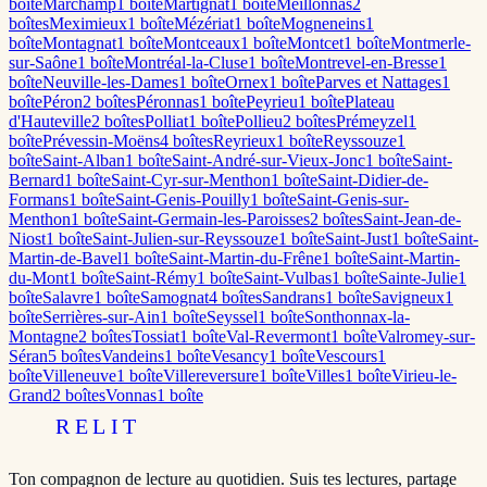
boîte
Marchamp
1
boîte
Martignat
1
boîte
Meillonnas
2
boîte
s
Meximieux
1
boîte
Mézériat
1
boîte
Mogneneins
1
boîte
Montagnat
1
boîte
Montceaux
1
boîte
Montcet
1
boîte
Montmerle-
sur-Saône
1
boîte
Montréal-la-Cluse
1
boîte
Montrevel-en-Bresse
1
boîte
Neuville-les-Dames
1
boîte
Ornex
1
boîte
Parves et Nattages
1
boîte
Péron
2
boîte
s
Péronnas
1
boîte
Peyrieu
1
boîte
Plateau
d'Hauteville
2
boîte
s
Polliat
1
boîte
Pollieu
2
boîte
s
Prémeyzel
1
boîte
Prévessin-Moëns
4
boîte
s
Reyrieux
1
boîte
Reyssouze
1
boîte
Saint-Alban
1
boîte
Saint-André-sur-Vieux-Jonc
1
boîte
Saint-
Bernard
1
boîte
Saint-Cyr-sur-Menthon
1
boîte
Saint-Didier-de-
Formans
1
boîte
Saint-Genis-Pouilly
1
boîte
Saint-Genis-sur-
Menthon
1
boîte
Saint-Germain-les-Paroisses
2
boîte
s
Saint-Jean-de-
Niost
1
boîte
Saint-Julien-sur-Reyssouze
1
boîte
Saint-Just
1
boîte
Saint-
Martin-de-Bavel
1
boîte
Saint-Martin-du-Frêne
1
boîte
Saint-Martin-
du-Mont
1
boîte
Saint-Rémy
1
boîte
Saint-Vulbas
1
boîte
Sainte-Julie
1
boîte
Salavre
1
boîte
Samognat
4
boîte
s
Sandrans
1
boîte
Savigneux
1
boîte
Serrières-sur-Ain
1
boîte
Seyssel
1
boîte
Sonthonnax-la-
Montagne
2
boîte
s
Tossiat
1
boîte
Val-Revermont
1
boîte
Valromey-sur-
Séran
5
boîte
s
Vandeins
1
boîte
Vesancy
1
boîte
Vescours
1
boîte
Villeneuve
1
boîte
Villereversure
1
boîte
Villes
1
boîte
Virieu-le-
Grand
2
boîte
s
Vonnas
1
boîte
RELIT
Ton compagnon de lecture au quotidien. Suis tes lectures, partage