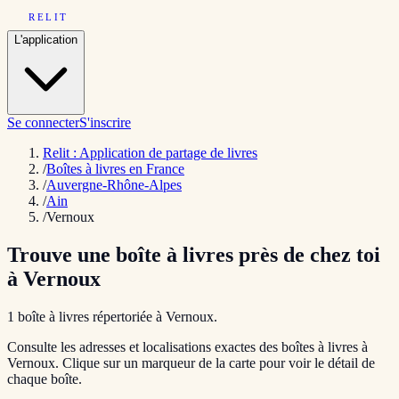
RELIT
L'application
Se connecter
S'inscrire
Relit : Application de partage de livres
/
Boîtes à livres en France
/
Auvergne-Rhône-Alpes
/
Ain
/
Vernoux
Trouve une boîte à livres près de chez toi
à
Vernoux
1
boîte
à livres répertoriée
à
Vernoux
.
Consulte les adresses et localisations exactes des boîtes à livres à
Vernoux
. Clique sur un marqueur de la carte pour voir le détail de
chaque boîte.