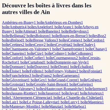
Découvre les boîtes à livres dans les
autres villes de Ain
Ambérieu-en-Bugey
1
boîte
Ambérieux-en-Dombes
1
boîte
Ambutrix
4
boîte
s
Anglefort
1
boîte
Aranc
1
boîte
Arboys en
Bugey
1
boîte
Attignat
1
boîte
Baneins
1
boîte
Belleydoux
1
boîte
Bellignat
2
boîte
s
Bolozon
1
boîte
Bourg-en-Bresse
3
boîte
s
Boz
2
boîte
s
Brénod
1
boîte
Bresse Vallons
3
boîte
s
Ceignes
1
boîte
Cerdon
1
boîte
Certines
2
boîte
s
Cessy
2
boîte
s
Ceyzériat
2
boîte
s
Chaley
1
boîte
Champagne-en-Valromey
1
boîte
Champfromier
1
boîte
Chanay
1
boîte
Chaneins
1
boîte
Cize
1
boîte
Coligny
1
boîte
Collonges
1
boîte
Confort
1
boîte
Corlier
1
boîte
Courmangoux
2
boîte
s
Cressin-
Rochefort
1
boîte
Curtafond
1
boîte
Dompierre-sur-Veyle
1
boîte
Domsure
1
boîte
Douvres
1
boîte
Drom
1
boîte
Échallon
1
boîte
Éloise
1
boîte
Feillens
1
boîte
Ferney-Voltaire
2
boîte
s
Foissiat
1
boîte
Francheleins
3
boîte
s
Frans
2
boîte
s
Garnerans
1
boîte
Géovreisset
1
boîte
Gex
1
boîte
Grand-Corent
1
boîte
Grièges
1
boîte
Groissiat
1
boîte
Groslée-Saint-Benoit
1
boîte
Guéreins
1
boîte
Haut Valromey
2
boîte
s
Hautecourt-Romanèche
1
boîte
Izernore
3
boîte
s
Jassans-Riottier
1
boîte
Jasseron
1
boîte
Jayat
1
boîte
Jujurieux
1
boîte
L'Abergement-Clémenciat
1
boîte
La Chapelle-du-Châtelard
1
boîte
Laiz
1
boîte
Le Poizat-Lalleyriat
1
boîte
Lurcy
1
boîte
Magnieu
1
boîte
Mantenay-Montlin
1
boîte
Manziat
1
boîte
Marboz
1