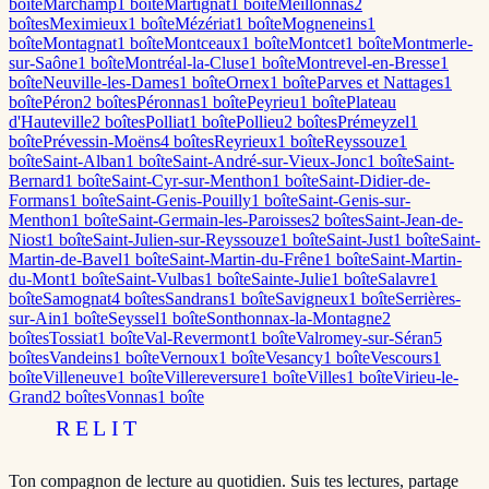
boîte
Marchamp
1
boîte
Martignat
1
boîte
Meillonnas
2
boîte
s
Meximieux
1
boîte
Mézériat
1
boîte
Mogneneins
1
boîte
Montagnat
1
boîte
Montceaux
1
boîte
Montcet
1
boîte
Montmerle-
sur-Saône
1
boîte
Montréal-la-Cluse
1
boîte
Montrevel-en-Bresse
1
boîte
Neuville-les-Dames
1
boîte
Ornex
1
boîte
Parves et Nattages
1
boîte
Péron
2
boîte
s
Péronnas
1
boîte
Peyrieu
1
boîte
Plateau
d'Hauteville
2
boîte
s
Polliat
1
boîte
Pollieu
2
boîte
s
Prémeyzel
1
boîte
Prévessin-Moëns
4
boîte
s
Reyrieux
1
boîte
Reyssouze
1
boîte
Saint-Alban
1
boîte
Saint-André-sur-Vieux-Jonc
1
boîte
Saint-
Bernard
1
boîte
Saint-Cyr-sur-Menthon
1
boîte
Saint-Didier-de-
Formans
1
boîte
Saint-Genis-Pouilly
1
boîte
Saint-Genis-sur-
Menthon
1
boîte
Saint-Germain-les-Paroisses
2
boîte
s
Saint-Jean-de-
Niost
1
boîte
Saint-Julien-sur-Reyssouze
1
boîte
Saint-Just
1
boîte
Saint-
Martin-de-Bavel
1
boîte
Saint-Martin-du-Frêne
1
boîte
Saint-Martin-
du-Mont
1
boîte
Saint-Vulbas
1
boîte
Sainte-Julie
1
boîte
Salavre
1
boîte
Samognat
4
boîte
s
Sandrans
1
boîte
Savigneux
1
boîte
Serrières-
sur-Ain
1
boîte
Seyssel
1
boîte
Sonthonnax-la-Montagne
2
boîte
s
Tossiat
1
boîte
Val-Revermont
1
boîte
Valromey-sur-Séran
5
boîte
s
Vandeins
1
boîte
Vernoux
1
boîte
Vesancy
1
boîte
Vescours
1
boîte
Villeneuve
1
boîte
Villereversure
1
boîte
Villes
1
boîte
Virieu-le-
Grand
2
boîte
s
Vonnas
1
boîte
RELIT
Ton compagnon de lecture au quotidien. Suis tes lectures, partage