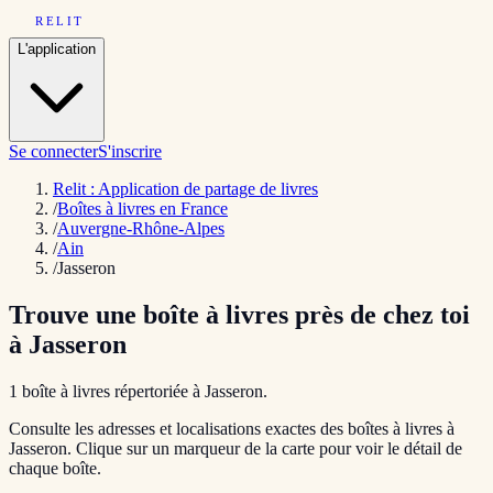
RELIT
L'application
Se connecter
S'inscrire
Relit : Application de partage de livres
/
Boîtes à livres en France
/
Auvergne-Rhône-Alpes
/
Ain
/
Jasseron
Trouve une boîte à livres près de chez toi
à
Jasseron
1
boîte
à livres répertoriée
à
Jasseron
.
Consulte les adresses et localisations exactes des boîtes à livres à
Jasseron
. Clique sur un marqueur de la carte pour voir le détail de
chaque boîte.