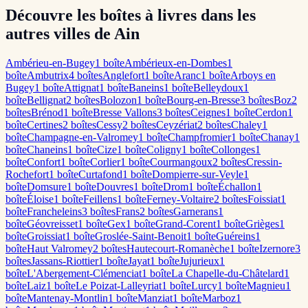
Découvre les boîtes à livres dans les
autres villes de Ain
Ambérieu-en-Bugey
1
boîte
Ambérieux-en-Dombes
1
boîte
Ambutrix
4
boîte
s
Anglefort
1
boîte
Aranc
1
boîte
Arboys en
Bugey
1
boîte
Attignat
1
boîte
Baneins
1
boîte
Belleydoux
1
boîte
Bellignat
2
boîte
s
Bolozon
1
boîte
Bourg-en-Bresse
3
boîte
s
Boz
2
boîte
s
Brénod
1
boîte
Bresse Vallons
3
boîte
s
Ceignes
1
boîte
Cerdon
1
boîte
Certines
2
boîte
s
Cessy
2
boîte
s
Ceyzériat
2
boîte
s
Chaley
1
boîte
Champagne-en-Valromey
1
boîte
Champfromier
1
boîte
Chanay
1
boîte
Chaneins
1
boîte
Cize
1
boîte
Coligny
1
boîte
Collonges
1
boîte
Confort
1
boîte
Corlier
1
boîte
Courmangoux
2
boîte
s
Cressin-
Rochefort
1
boîte
Curtafond
1
boîte
Dompierre-sur-Veyle
1
boîte
Domsure
1
boîte
Douvres
1
boîte
Drom
1
boîte
Échallon
1
boîte
Éloise
1
boîte
Feillens
1
boîte
Ferney-Voltaire
2
boîte
s
Foissiat
1
boîte
Francheleins
3
boîte
s
Frans
2
boîte
s
Garnerans
1
boîte
Géovreisset
1
boîte
Gex
1
boîte
Grand-Corent
1
boîte
Grièges
1
boîte
Groissiat
1
boîte
Groslée-Saint-Benoit
1
boîte
Guéreins
1
boîte
Haut Valromey
2
boîte
s
Hautecourt-Romanèche
1
boîte
Izernore
3
boîte
s
Jassans-Riottier
1
boîte
Jayat
1
boîte
Jujurieux
1
boîte
L'Abergement-Clémenciat
1
boîte
La Chapelle-du-Châtelard
1
boîte
Laiz
1
boîte
Le Poizat-Lalleyriat
1
boîte
Lurcy
1
boîte
Magnieu
1
boîte
Mantenay-Montlin
1
boîte
Manziat
1
boîte
Marboz
1