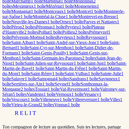
boîte
Marchamp
1
boîte
Martignat
1
boîte
Meillonnas
2
boîte
s
Meximieux
1
boîte
Mézériat
1
boîte
Mogneneins
1
boîte
Montagnat
1
boîte
Montceaux
1
boîte
Montcet
1
boîte
Montmerle-
sur-Saône
1
boîte
Montréal-la-Cluse
1
boîte
Montrevel-en-Bresse
1
boîte
Neuville-les-Dames
1
boîte
Ornex
1
boîte
Parves et Nattages
1
boîte
Péron
2
boîte
s
Péronnas
1
boîte
Peyrieu
1
boîte
Plateau
d'Hauteville
2
boîte
s
Polliat
1
boîte
Pollieu
2
boîte
s
Prémeyzel
1
boîte
Prévessin-Moëns
4
boîte
s
Reyrieux
1
boîte
Reyssouze
1
boîte
Saint-Alban
1
boîte
Saint-André-sur-Vieux-Jonc
1
boîte
Saint-
Bernard
1
boîte
Saint-Cyr-sur-Menthon
1
boîte
Saint-Didier-de-
Formans
1
boîte
Saint-Genis-Pouilly
1
boîte
Saint-Genis-sur-
Menthon
1
boîte
Saint-Germain-les-Paroisses
2
boîte
s
Saint-Jean-de-
Niost
1
boîte
Saint-Julien-sur-Reyssouze
1
boîte
Saint-Just
1
boîte
Saint-
Martin-de-Bavel
1
boîte
Saint-Martin-du-Frêne
1
boîte
Saint-Martin-
du-Mont
1
boîte
Saint-Rémy
1
boîte
Saint-Vulbas
1
boîte
Sainte-Julie
1
boîte
Salavre
1
boîte
Samognat
4
boîte
s
Sandrans
1
boîte
Savigneux
1
boîte
Serrières-sur-Ain
1
boîte
Seyssel
1
boîte
Sonthonnax-la-
Montagne
2
boîte
s
Tossiat
1
boîte
Val-Revermont
1
boîte
Valromey-sur-
Séran
5
boîte
s
Vandeins
1
boîte
Vernoux
1
boîte
Vesancy
1
boîte
Vescours
1
boîte
Villeneuve
1
boîte
Villereversure
1
boîte
Villes
1
boîte
Virieu-le-Grand
2
boîte
s
Vonnas
1
boîte
RELIT
Ton compagnon de lecture au quotidien. Suis tes lectures, partage