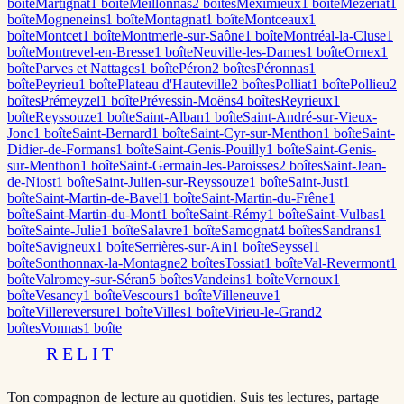
boîte
Martignat
1
boîte
Meillonnas
2
boîte
s
Meximieux
1
boîte
Mézériat
1
boîte
Mogneneins
1
boîte
Montagnat
1
boîte
Montceaux
1
boîte
Montcet
1
boîte
Montmerle-sur-Saône
1
boîte
Montréal-la-Cluse
1
boîte
Montrevel-en-Bresse
1
boîte
Neuville-les-Dames
1
boîte
Ornex
1
boîte
Parves et Nattages
1
boîte
Péron
2
boîte
s
Péronnas
1
boîte
Peyrieu
1
boîte
Plateau d'Hauteville
2
boîte
s
Polliat
1
boîte
Pollieu
2
boîte
s
Prémeyzel
1
boîte
Prévessin-Moëns
4
boîte
s
Reyrieux
1
boîte
Reyssouze
1
boîte
Saint-Alban
1
boîte
Saint-André-sur-Vieux-
Jonc
1
boîte
Saint-Bernard
1
boîte
Saint-Cyr-sur-Menthon
1
boîte
Saint-
Didier-de-Formans
1
boîte
Saint-Genis-Pouilly
1
boîte
Saint-Genis-
sur-Menthon
1
boîte
Saint-Germain-les-Paroisses
2
boîte
s
Saint-Jean-
de-Niost
1
boîte
Saint-Julien-sur-Reyssouze
1
boîte
Saint-Just
1
boîte
Saint-Martin-de-Bavel
1
boîte
Saint-Martin-du-Frêne
1
boîte
Saint-Martin-du-Mont
1
boîte
Saint-Rémy
1
boîte
Saint-Vulbas
1
boîte
Sainte-Julie
1
boîte
Salavre
1
boîte
Samognat
4
boîte
s
Sandrans
1
boîte
Savigneux
1
boîte
Serrières-sur-Ain
1
boîte
Seyssel
1
boîte
Sonthonnax-la-Montagne
2
boîte
s
Tossiat
1
boîte
Val-Revermont
1
boîte
Valromey-sur-Séran
5
boîte
s
Vandeins
1
boîte
Vernoux
1
boîte
Vesancy
1
boîte
Vescours
1
boîte
Villeneuve
1
boîte
Villereversure
1
boîte
Villes
1
boîte
Virieu-le-Grand
2
boîte
s
Vonnas
1
boîte
RELIT
Ton compagnon de lecture au quotidien. Suis tes lectures, partage