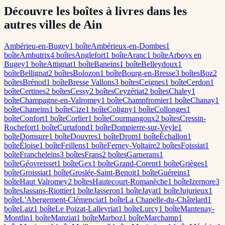
Découvre les boîtes à livres dans les
autres villes de Ain
Ambérieu-en-Bugey
1
boîte
Ambérieux-en-Dombes
1
boîte
Ambutrix
4
boîte
s
Anglefort
1
boîte
Aranc
1
boîte
Arboys en
Bugey
1
boîte
Attignat
1
boîte
Baneins
1
boîte
Belleydoux
1
boîte
Bellignat
2
boîte
s
Bolozon
1
boîte
Bourg-en-Bresse
3
boîte
s
Boz
2
boîte
s
Brénod
1
boîte
Bresse Vallons
3
boîte
s
Ceignes
1
boîte
Cerdon
1
boîte
Certines
2
boîte
s
Cessy
2
boîte
s
Ceyzériat
2
boîte
s
Chaley
1
boîte
Champagne-en-Valromey
1
boîte
Champfromier
1
boîte
Chanay
1
boîte
Chaneins
1
boîte
Cize
1
boîte
Coligny
1
boîte
Collonges
1
boîte
Confort
1
boîte
Corlier
1
boîte
Courmangoux
2
boîte
s
Cressin-
Rochefort
1
boîte
Curtafond
1
boîte
Dompierre-sur-Veyle
1
boîte
Domsure
1
boîte
Douvres
1
boîte
Drom
1
boîte
Échallon
1
boîte
Éloise
1
boîte
Feillens
1
boîte
Ferney-Voltaire
2
boîte
s
Foissiat
1
boîte
Francheleins
3
boîte
s
Frans
2
boîte
s
Garnerans
1
boîte
Géovreisset
1
boîte
Gex
1
boîte
Grand-Corent
1
boîte
Grièges
1
boîte
Groissiat
1
boîte
Groslée-Saint-Benoit
1
boîte
Guéreins
1
boîte
Haut Valromey
2
boîte
s
Hautecourt-Romanèche
1
boîte
Izernore
3
boîte
s
Jassans-Riottier
1
boîte
Jasseron
1
boîte
Jayat
1
boîte
Jujurieux
1
boîte
L'Abergement-Clémenciat
1
boîte
La Chapelle-du-Châtelard
1
boîte
Laiz
1
boîte
Le Poizat-Lalleyriat
1
boîte
Lurcy
1
boîte
Mantenay-
Montlin
1
boîte
Manziat
1
boîte
Marboz
1
boîte
Marchamp
1