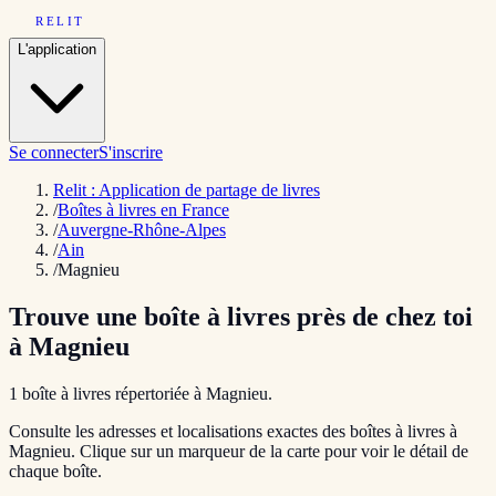
RELIT
L'application
Se connecter
S'inscrire
Relit : Application de partage de livres
/
Boîtes à livres en France
/
Auvergne-Rhône-Alpes
/
Ain
/
Magnieu
Trouve une boîte à livres près de chez toi
à
Magnieu
1
boîte
à livres répertoriée
à
Magnieu
.
Consulte les adresses et localisations exactes des boîtes à livres à
Magnieu
. Clique sur un marqueur de la carte pour voir le détail de
chaque boîte.