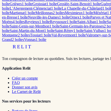
boîte
Grièges
1
boîte
Groissiat
1
boîte
Groslée-Saint-Benoit
1
boîte
Guére
boîte
L'Abergement-Clémenciat
1
boîte
La Chapelle-du-Châtelard
1
boî
boîte
Martignat
1
boîte
Meillonnas
2
boîte
s
Meximieux
1
boîte
Mézériat
1
b
en-Bresse
1
boîte
Neuville-les-Dames
1
boîte
Ornex
1
boîte
Parves et Nat
Moëns
4
boîte
s
Reyrieux
1
boîte
Reyssouze
1
boîte
Saint-Alban
1
boîte
Sa
boîte
Saint-Genis-sur-Menthon
1
boîte
Saint-Germain-les-Paroisses
2
boî
boîte
Saint-Martin-du-Mont
1
boîte
Saint-Rémy
1
boîte
Saint-Vulbas
1
bo
Montagne
2
boîte
s
Tossiat
1
boîte
Val-Revermont
1
boîte
Valromey-sur-S
Grand
2
boîte
s
Vonnas
1
boîte
RELIT
Ton compagnon de lecture au quotidien. Suis tes lectures, partage tes 
Application Relit
Créer un compte
FAQ
Donner son avis
Le Carnet de Relit
Nos services pour les lecteurs
Partage de livres