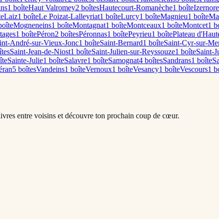
ins
1
boîte
Haut Valromey
2
boîte
s
Hautecourt-Romanèche
1
boîte
Izernore
te
Laiz
1
boîte
Le Poizat-Lalleyriat
1
boîte
Lurcy
1
boîte
Magnieu
1
boîte
Ma
oîte
Mogneneins
1
boîte
Montagnat
1
boîte
Montceaux
1
boîte
Montcet
1
bo
tages
1
boîte
Péron
2
boîte
s
Péronnas
1
boîte
Peyrieu
1
boîte
Plateau d'Haute
int-André-sur-Vieux-Jonc
1
boîte
Saint-Bernard
1
boîte
Saint-Cyr-sur-Me
te
s
Saint-Jean-de-Niost
1
boîte
Saint-Julien-sur-Reyssouze
1
boîte
Saint-J
îte
Sainte-Julie
1
boîte
Salavre
1
boîte
Samognat
4
boîte
s
Sandrans
1
boîte
S
éran
5
boîte
s
Vandeins
1
boîte
Vernoux
1
boîte
Vesancy
1
boîte
Vescours
1
bo
livres entre voisins et découvre ton prochain coup de cœur.