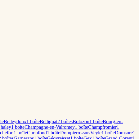
te
Belleydoux
1
boîte
Bellignat
2
boîte
s
Bolozon
1
boîte
Bourg-en-
haley
1
boîte
Champagne-en-Valromey
1
boîte
Champfromier
1
chefort
1
boîte
Curtafond
1
boîte
Dompierre-sur-Veyle
1
boîte
Domsure
1
2
boîte
s
Garnerans
1
boîte
Géovreisset
1
boîte
Gex
1
boîte
Grand-Corent
1