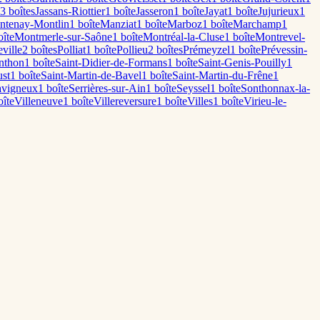
3
boîte
s
Jassans-Riottier
1
boîte
Jasseron
1
boîte
Jayat
1
boîte
Jujurieux
1
ntenay-Montlin
1
boîte
Manziat
1
boîte
Marboz
1
boîte
Marchamp
1
îte
Montmerle-sur-Saône
1
boîte
Montréal-la-Cluse
1
boîte
Montrevel-
ville
2
boîte
s
Polliat
1
boîte
Pollieu
2
boîte
s
Prémeyzel
1
boîte
Prévessin-
nthon
1
boîte
Saint-Didier-de-Formans
1
boîte
Saint-Genis-Pouilly
1
ust
1
boîte
Saint-Martin-de-Bavel
1
boîte
Saint-Martin-du-Frêne
1
avigneux
1
boîte
Serrières-sur-Ain
1
boîte
Seyssel
1
boîte
Sonthonnax-la-
îte
Villeneuve
1
boîte
Villereversure
1
boîte
Villes
1
boîte
Virieu-le-