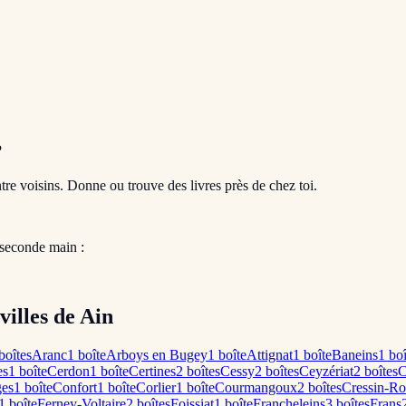
?
entre voisins. Donne ou trouve des livres près de chez toi.
 seconde main :
villes de Ain
boîte
s
Aranc
1
boîte
Arboys en Bugey
1
boîte
Attignat
1
boîte
Baneins
1
boî
es
1
boîte
Cerdon
1
boîte
Certines
2
boîte
s
Cessy
2
boîte
s
Ceyzériat
2
boîte
s
C
ges
1
boîte
Confort
1
boîte
Corlier
1
boîte
Courmangoux
2
boîte
s
Cressin-Ro
1
boîte
Ferney-Voltaire
2
boîte
s
Foissiat
1
boîte
Francheleins
3
boîte
s
Frans