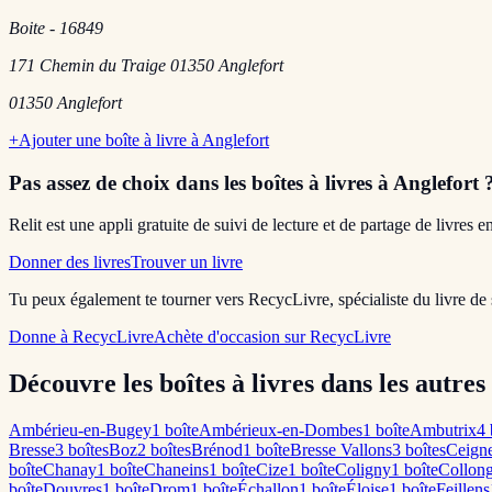
Boite - 16849
171 Chemin du Traige 01350 Anglefort
01350
Anglefort
+
Ajouter une boîte à livre à
Anglefort
Pas assez de choix dans les boîtes à livres
à Anglefort
Relit est une appli gratuite de suivi de lecture et de partage de livres 
Donner des livres
Trouver un livre
Tu peux également te tourner vers RecycLivre, spécialiste du livre de
Donne à RecycLivre
Achète d'occasion sur RecycLivre
Découvre les boîtes à livres dans les autres 
Ambérieu-en-Bugey
1
boîte
Ambérieux-en-Dombes
1
boîte
Ambutrix
4
Bresse
3
boîte
s
Boz
2
boîte
s
Brénod
1
boîte
Bresse Vallons
3
boîte
s
Ceign
boîte
Chanay
1
boîte
Chaneins
1
boîte
Cize
1
boîte
Coligny
1
boîte
Collon
boîte
Douvres
1
boîte
Drom
1
boîte
Échallon
1
boîte
Éloise
1
boîte
Feillens