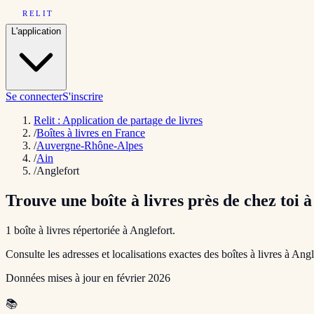
RELIT
L'application
Se connecter
S'inscrire
Relit : Application de partage de livres
/
Boîtes à livres en France
/
Auvergne-Rhône-Alpes
/
Ain
/
Anglefort
Trouve une boîte à livres près de chez toi 
1
boîte
à livres répertoriée
à
Anglefort
.
Consulte les adresses et localisations exactes des boîtes à livres à
Angl
Données mises à jour en
février 2026
📚