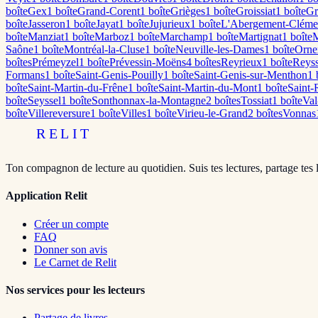
boîte
Gex
1
boîte
Grand-Corent
1
boîte
Grièges
1
boîte
Groissiat
1
boîte
Gr
boîte
Jasseron
1
boîte
Jayat
1
boîte
Jujurieux
1
boîte
L'Abergement-Cléme
boîte
Manziat
1
boîte
Marboz
1
boîte
Marchamp
1
boîte
Martignat
1
boîte
M
Saône
1
boîte
Montréal-la-Cluse
1
boîte
Neuville-les-Dames
1
boîte
Orne
boîte
s
Prémeyzel
1
boîte
Prévessin-Moëns
4
boîte
s
Reyrieux
1
boîte
Reys
Formans
1
boîte
Saint-Genis-Pouilly
1
boîte
Saint-Genis-sur-Menthon
1
b
boîte
Saint-Martin-du-Frêne
1
boîte
Saint-Martin-du-Mont
1
boîte
Saint
boîte
Seyssel
1
boîte
Sonthonnax-la-Montagne
2
boîte
s
Tossiat
1
boîte
Va
boîte
Villereversure
1
boîte
Villes
1
boîte
Virieu-le-Grand
2
boîte
s
Vonnas
RELIT
Ton compagnon de lecture au quotidien. Suis tes lectures, partage tes 
Application Relit
Créer un compte
FAQ
Donner son avis
Le Carnet de Relit
Nos services pour les lecteurs
Partage de livres