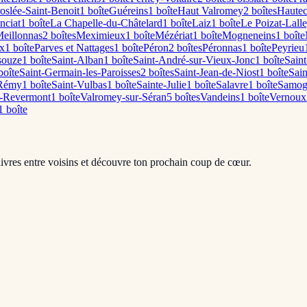
oslée-Saint-Benoit
1
boîte
Guéreins
1
boîte
Haut Valromey
2
boîte
s
Haute
nciat
1
boîte
La Chapelle-du-Châtelard
1
boîte
Laiz
1
boîte
Le Poizat-Lalle
eillonnas
2
boîte
s
Meximieux
1
boîte
Mézériat
1
boîte
Mogneneins
1
boîte
x
1
boîte
Parves et Nattages
1
boîte
Péron
2
boîte
s
Péronnas
1
boîte
Peyrieu
souze
1
boîte
Saint-Alban
1
boîte
Saint-André-sur-Vieux-Jonc
1
boîte
Sain
oîte
Saint-Germain-les-Paroisses
2
boîte
s
Saint-Jean-de-Niost
1
boîte
Sain
-Rémy
1
boîte
Saint-Vulbas
1
boîte
Sainte-Julie
1
boîte
Salavre
1
boîte
Samog
l-Revermont
1
boîte
Valromey-sur-Séran
5
boîte
s
Vandeins
1
boîte
Vernoux
1
boîte
livres entre voisins et découvre ton prochain coup de cœur.