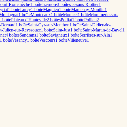
court-Romanèche
1
boîte
Izernore
3
boîte
s
Jassans-Riottier
1
yriat
1
boîte
Lurcy
1
boîte
Magnieu
1
boîte
Mantenay-Montlin
1
Montagnat
1
boîte
Montceaux
1
boîte
Montcet
1
boîte
Montmerle-sur-
1
boîte
Plateau d'Hauteville
2
boîte
s
Polliat
1
boîte
Pollieu
2
t-Bernard
1
boîte
Saint-Cyr-sur-Menthon
1
boîte
Saint-Didier-de-
t-Julien-sur-Reyssouze
1
boîte
Saint-Just
1
boîte
Saint-Martin-de-Bavel
1
nat
4
boîte
s
Sandrans
1
boîte
Savigneux
1
boîte
Serrières-sur-Ain
1
1
boîte
Vesancy
1
boîte
Vescours
1
boîte
Villeneuve
1