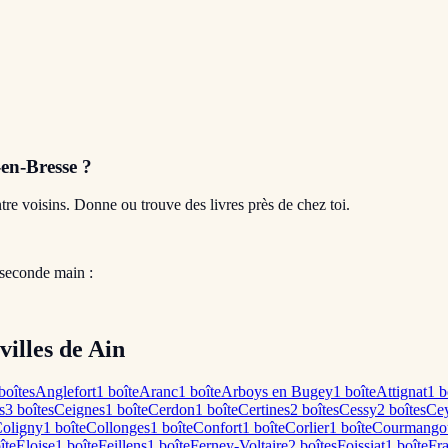
en-Bresse
?
entre voisins. Donne ou trouve des livres près de chez toi.
 seconde main :
villes de Ain
boîte
s
Anglefort
1
boîte
Aranc
1
boîte
Arboys en Bugey
1
boîte
Attignat
1
b
s
3
boîte
s
Ceignes
1
boîte
Cerdon
1
boîte
Certines
2
boîte
s
Cessy
2
boîte
s
Cey
oligny
1
boîte
Collonges
1
boîte
Confort
1
boîte
Corlier
1
boîte
Courmango
îte
Éloise
1
boîte
Feillens
1
boîte
Ferney-Voltaire
2
boîte
s
Foissiat
1
boîte
Fra