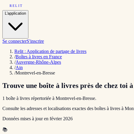
RELIT
L'application
Se connecter
S'inscrire
Relit : Application de partage de livres
/
Boîtes à livres en France
/
Auvergne-Rhône-Alpes
/
Ain
/
Montrevel-en-Bresse
Trouve une boîte à livres près de chez toi 
1
boîte
à livres répertoriée
à
Montrevel-en-Bresse
.
Consulte les adresses et localisations exactes des boîtes à livres à
Mont
Données mises à jour en
février 2026
📚