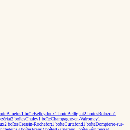
oîte
Baneins
1
boîte
Belleydoux
1
boîte
Bellignat
2
boîte
s
Bolozon
1
zériat
2
boîte
s
Chaley
1
boîte
Champagne-en-Valromey
1
ux
2
boîte
s
Cressin-Rochefort
1
boîte
Curtafond
1
boîte
Dompierre-sur-
ncheleins
3
boîte
s
Frans
2
boîte
s
Garnerans
1
boîte
Géovreisset
1