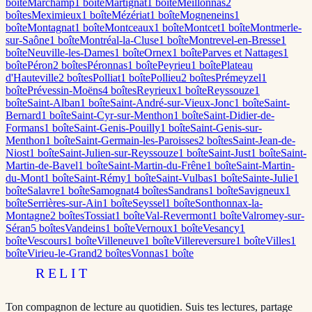
boîte
Marchamp
1
boîte
Martignat
1
boîte
Meillonnas
2
boîte
s
Meximieux
1
boîte
Mézériat
1
boîte
Mogneneins
1
boîte
Montagnat
1
boîte
Montceaux
1
boîte
Montcet
1
boîte
Montmerle-
sur-Saône
1
boîte
Montréal-la-Cluse
1
boîte
Montrevel-en-Bresse
1
boîte
Neuville-les-Dames
1
boîte
Ornex
1
boîte
Parves et Nattages
1
boîte
Péron
2
boîte
s
Péronnas
1
boîte
Peyrieu
1
boîte
Plateau
d'Hauteville
2
boîte
s
Polliat
1
boîte
Pollieu
2
boîte
s
Prémeyzel
1
boîte
Prévessin-Moëns
4
boîte
s
Reyrieux
1
boîte
Reyssouze
1
boîte
Saint-Alban
1
boîte
Saint-André-sur-Vieux-Jonc
1
boîte
Saint-
Bernard
1
boîte
Saint-Cyr-sur-Menthon
1
boîte
Saint-Didier-de-
Formans
1
boîte
Saint-Genis-Pouilly
1
boîte
Saint-Genis-sur-
Menthon
1
boîte
Saint-Germain-les-Paroisses
2
boîte
s
Saint-Jean-de-
Niost
1
boîte
Saint-Julien-sur-Reyssouze
1
boîte
Saint-Just
1
boîte
Saint-
Martin-de-Bavel
1
boîte
Saint-Martin-du-Frêne
1
boîte
Saint-Martin-
du-Mont
1
boîte
Saint-Rémy
1
boîte
Saint-Vulbas
1
boîte
Sainte-Julie
1
boîte
Salavre
1
boîte
Samognat
4
boîte
s
Sandrans
1
boîte
Savigneux
1
boîte
Serrières-sur-Ain
1
boîte
Seyssel
1
boîte
Sonthonnax-la-
Montagne
2
boîte
s
Tossiat
1
boîte
Val-Revermont
1
boîte
Valromey-sur-
Séran
5
boîte
s
Vandeins
1
boîte
Vernoux
1
boîte
Vesancy
1
boîte
Vescours
1
boîte
Villeneuve
1
boîte
Villereversure
1
boîte
Villes
1
boîte
Virieu-le-Grand
2
boîte
s
Vonnas
1
boîte
RELIT
Ton compagnon de lecture au quotidien. Suis tes lectures, partage