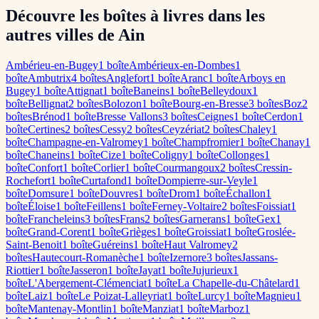
Découvre les boîtes à livres dans les
autres villes de Ain
Ambérieu-en-Bugey
1
boîte
Ambérieux-en-Dombes
1
boîte
Ambutrix
4
boîte
s
Anglefort
1
boîte
Aranc
1
boîte
Arboys en
Bugey
1
boîte
Attignat
1
boîte
Baneins
1
boîte
Belleydoux
1
boîte
Bellignat
2
boîte
s
Bolozon
1
boîte
Bourg-en-Bresse
3
boîte
s
Boz
2
boîte
s
Brénod
1
boîte
Bresse Vallons
3
boîte
s
Ceignes
1
boîte
Cerdon
1
boîte
Certines
2
boîte
s
Cessy
2
boîte
s
Ceyzériat
2
boîte
s
Chaley
1
boîte
Champagne-en-Valromey
1
boîte
Champfromier
1
boîte
Chanay
1
boîte
Chaneins
1
boîte
Cize
1
boîte
Coligny
1
boîte
Collonges
1
boîte
Confort
1
boîte
Corlier
1
boîte
Courmangoux
2
boîte
s
Cressin-
Rochefort
1
boîte
Curtafond
1
boîte
Dompierre-sur-Veyle
1
boîte
Domsure
1
boîte
Douvres
1
boîte
Drom
1
boîte
Échallon
1
boîte
Éloise
1
boîte
Feillens
1
boîte
Ferney-Voltaire
2
boîte
s
Foissiat
1
boîte
Francheleins
3
boîte
s
Frans
2
boîte
s
Garnerans
1
boîte
Gex
1
boîte
Grand-Corent
1
boîte
Grièges
1
boîte
Groissiat
1
boîte
Groslée-
Saint-Benoit
1
boîte
Guéreins
1
boîte
Haut Valromey
2
boîte
s
Hautecourt-Romanèche
1
boîte
Izernore
3
boîte
s
Jassans-
Riottier
1
boîte
Jasseron
1
boîte
Jayat
1
boîte
Jujurieux
1
boîte
L'Abergement-Clémenciat
1
boîte
La Chapelle-du-Châtelard
1
boîte
Laiz
1
boîte
Le Poizat-Lalleyriat
1
boîte
Lurcy
1
boîte
Magnieu
1
boîte
Mantenay-Montlin
1
boîte
Manziat
1
boîte
Marboz
1