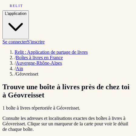
RELIT
L'application
Se connecter
S'inscrire
Relit : Application de partage de livres
/
Boîtes à livres en France
/
Auvergne-Rhône-Alpes
/
Ain
/
Géovreisset
Trouve une boîte à livres près de chez toi
à
Géovreisset
1
boîte
à livres répertoriée
à
Géovreisset
.
Consulte les adresses et localisations exactes des boîtes à livres à
Géovreisset
. Clique sur un marqueur de la carte pour voir le détail
de chaque boîte.