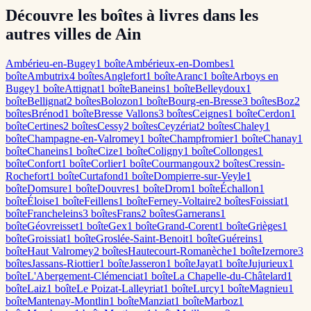
Découvre les boîtes à livres dans les
autres villes de Ain
Ambérieu-en-Bugey
1
boîte
Ambérieux-en-Dombes
1
boîte
Ambutrix
4
boîte
s
Anglefort
1
boîte
Aranc
1
boîte
Arboys en
Bugey
1
boîte
Attignat
1
boîte
Baneins
1
boîte
Belleydoux
1
boîte
Bellignat
2
boîte
s
Bolozon
1
boîte
Bourg-en-Bresse
3
boîte
s
Boz
2
boîte
s
Brénod
1
boîte
Bresse Vallons
3
boîte
s
Ceignes
1
boîte
Cerdon
1
boîte
Certines
2
boîte
s
Cessy
2
boîte
s
Ceyzériat
2
boîte
s
Chaley
1
boîte
Champagne-en-Valromey
1
boîte
Champfromier
1
boîte
Chanay
1
boîte
Chaneins
1
boîte
Cize
1
boîte
Coligny
1
boîte
Collonges
1
boîte
Confort
1
boîte
Corlier
1
boîte
Courmangoux
2
boîte
s
Cressin-
Rochefort
1
boîte
Curtafond
1
boîte
Dompierre-sur-Veyle
1
boîte
Domsure
1
boîte
Douvres
1
boîte
Drom
1
boîte
Échallon
1
boîte
Éloise
1
boîte
Feillens
1
boîte
Ferney-Voltaire
2
boîte
s
Foissiat
1
boîte
Francheleins
3
boîte
s
Frans
2
boîte
s
Garnerans
1
boîte
Géovreisset
1
boîte
Gex
1
boîte
Grand-Corent
1
boîte
Grièges
1
boîte
Groissiat
1
boîte
Groslée-Saint-Benoit
1
boîte
Guéreins
1
boîte
Haut Valromey
2
boîte
s
Hautecourt-Romanèche
1
boîte
Izernore
3
boîte
s
Jassans-Riottier
1
boîte
Jasseron
1
boîte
Jayat
1
boîte
Jujurieux
1
boîte
L'Abergement-Clémenciat
1
boîte
La Chapelle-du-Châtelard
1
boîte
Laiz
1
boîte
Le Poizat-Lalleyriat
1
boîte
Lurcy
1
boîte
Magnieu
1
boîte
Mantenay-Montlin
1
boîte
Manziat
1
boîte
Marboz
1