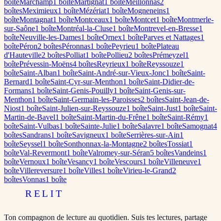
boîte
Marchamp
1
boîte
Martignat
1
boîte
Meillonnas
2
boîte
s
Meximieux
1
boîte
Mézériat
1
boîte
Mogneneins
1
boîte
Montagnat
1
boîte
Montceaux
1
boîte
Montcet
1
boîte
Montmerle-
sur-Saône
1
boîte
Montréal-la-Cluse
1
boîte
Montrevel-en-Bresse
1
boîte
Neuville-les-Dames
1
boîte
Ornex
1
boîte
Parves et Nattages
1
boîte
Péron
2
boîte
s
Péronnas
1
boîte
Peyrieu
1
boîte
Plateau
d'Hauteville
2
boîte
s
Polliat
1
boîte
Pollieu
2
boîte
s
Prémeyzel
1
boîte
Prévessin-Moëns
4
boîte
s
Reyrieux
1
boîte
Reyssouze
1
boîte
Saint-Alban
1
boîte
Saint-André-sur-Vieux-Jonc
1
boîte
Saint-
Bernard
1
boîte
Saint-Cyr-sur-Menthon
1
boîte
Saint-Didier-de-
Formans
1
boîte
Saint-Genis-Pouilly
1
boîte
Saint-Genis-sur-
Menthon
1
boîte
Saint-Germain-les-Paroisses
2
boîte
s
Saint-Jean-de-
Niost
1
boîte
Saint-Julien-sur-Reyssouze
1
boîte
Saint-Just
1
boîte
Saint-
Martin-de-Bavel
1
boîte
Saint-Martin-du-Frêne
1
boîte
Saint-Rémy
1
boîte
Saint-Vulbas
1
boîte
Sainte-Julie
1
boîte
Salavre
1
boîte
Samognat
4
boîte
s
Sandrans
1
boîte
Savigneux
1
boîte
Serrières-sur-Ain
1
boîte
Seyssel
1
boîte
Sonthonnax-la-Montagne
2
boîte
s
Tossiat
1
boîte
Val-Revermont
1
boîte
Valromey-sur-Séran
5
boîte
s
Vandeins
1
boîte
Vernoux
1
boîte
Vesancy
1
boîte
Vescours
1
boîte
Villeneuve
1
boîte
Villereversure
1
boîte
Villes
1
boîte
Virieu-le-Grand
2
boîte
s
Vonnas
1
boîte
RELIT
Ton compagnon de lecture au quotidien. Suis tes lectures, partage