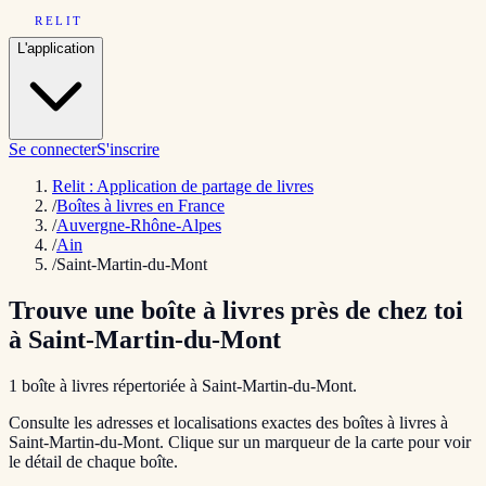
RELIT
L'application
Se connecter
S'inscrire
Relit : Application de partage de livres
/
Boîtes à livres en France
/
Auvergne-Rhône-Alpes
/
Ain
/
Saint-Martin-du-Mont
Trouve une boîte à livres près de chez toi
à
Saint-Martin-du-Mont
1
boîte
à livres répertoriée
à
Saint-Martin-du-Mont
.
Consulte les adresses et localisations exactes des boîtes à livres à
Saint-Martin-du-Mont
. Clique sur un marqueur de la carte pour voir
le détail de chaque boîte.