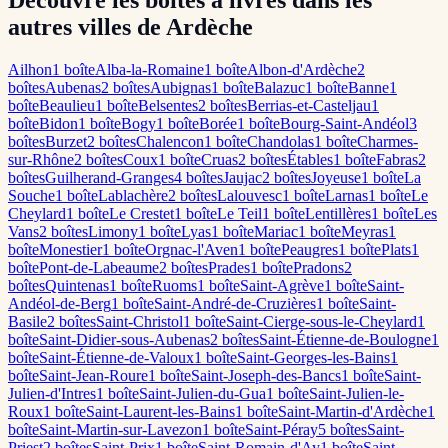
Découvre les boîtes à livres dans les
autres villes de Ardèche
Ailhon
1
boîte
Alba-la-Romaine
1
boîte
Albon-d'Ardèche
2
boîte
s
Aubenas
2
boîte
s
Aubignas
1
boîte
Balazuc
1
boîte
Banne
1
boîte
Beaulieu
1
boîte
Belsentes
2
boîte
s
Berrias-et-Casteljau
1
boîte
Bidon
1
boîte
Bogy
1
boîte
Borée
1
boîte
Bourg-Saint-Andéol
3
boîte
s
Burzet
2
boîte
s
Chalencon
1
boîte
Chandolas
1
boîte
Charmes-
sur-Rhône
2
boîte
s
Coux
1
boîte
Cruas
2
boîte
s
Étables
1
boîte
Fabras
2
boîte
s
Guilherand-Granges
4
boîte
s
Jaujac
2
boîte
s
Joyeuse
1
boîte
La
Souche
1
boîte
Lablachère
2
boîte
s
Lalouvesc
1
boîte
Larnas
1
boîte
Le
Cheylard
1
boîte
Le Crestet
1
boîte
Le Teil
1
boîte
Lentillères
1
boîte
Les
Vans
2
boîte
s
Limony
1
boîte
Lyas
1
boîte
Mariac
1
boîte
Meyras
1
boîte
Monestier
1
boîte
Orgnac-l'Aven
1
boîte
Peaugres
1
boîte
Plats
1
boîte
Pont-de-Labeaume
2
boîte
s
Prades
1
boîte
Pradons
2
boîte
s
Quintenas
1
boîte
Ruoms
1
boîte
Saint-Agrève
1
boîte
Saint-
Andéol-de-Berg
1
boîte
Saint-André-de-Cruzières
1
boîte
Saint-
Basile
2
boîte
s
Saint-Christol
1
boîte
Saint-Cierge-sous-le-Cheylard
1
boîte
Saint-Didier-sous-Aubenas
2
boîte
s
Saint-Étienne-de-Boulogne
1
boîte
Saint-Étienne-de-Valoux
1
boîte
Saint-Georges-les-Bains
1
boîte
Saint-Jean-Roure
1
boîte
Saint-Joseph-des-Bancs
1
boîte
Saint-
Julien-d'Intres
1
boîte
Saint-Julien-du-Gua
1
boîte
Saint-Julien-le-
Roux
1
boîte
Saint-Laurent-les-Bains
1
boîte
Saint-Martin-d'Ardèche
1
boîte
Saint-Martin-sur-Lavezon
1
boîte
Saint-Péray
5
boîte
s
Saint-
Priest
2
boîte
s
Saint-Prix
1
boîte
Saint-Romain-d'Ay
1
boîte
Saint-