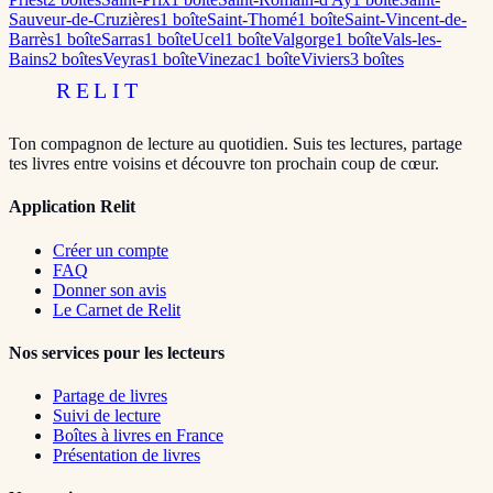
Sauveur-de-Cruzières
1
boîte
Saint-Thomé
1
boîte
Saint-Vincent-de-
Barrès
1
boîte
Sarras
1
boîte
Ucel
1
boîte
Valgorge
1
boîte
Vals-les-
Bains
2
boîte
s
Veyras
1
boîte
Vinezac
1
boîte
Viviers
3
boîte
s
RELIT
Ton compagnon de lecture au quotidien. Suis tes lectures, partage
tes livres entre voisins et découvre ton prochain coup de cœur.
Application Relit
Créer un compte
FAQ
Donner son avis
Le Carnet de Relit
Nos services pour les lecteurs
Partage de livres
Suivi de lecture
Boîtes à livres en France
Présentation de livres