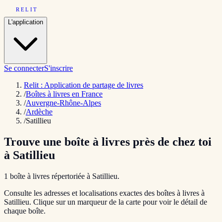
RELIT
L'application
Se connecter
S'inscrire
Relit : Application de partage de livres
/
Boîtes à livres en France
/
Auvergne-Rhône-Alpes
/
Ardèche
/
Satillieu
Trouve une boîte à livres près de chez toi
à
Satillieu
1
boîte
à livres répertoriée
à
Satillieu
.
Consulte les adresses et localisations exactes des boîtes à livres à
Satillieu
. Clique sur un marqueur de la carte pour voir le détail de
chaque boîte.