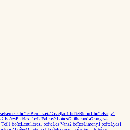
Belsentes
2
boîte
s
Berrias-et-Casteljau
1
boîte
Bidon
1
boîte
Bogy
1
s
2
boîte
s
Étables
1
boîte
Fabras
2
boîte
s
Guilherand-Granges
4
 Teil
1
boîte
Lentillères
1
boîte
Les Vans
2
boîte
s
Limony
1
boîte
Lyas
1
radons
2
boîte
s
Quintenas
1
boîte
Ruoms
1
boîte
Saint-Agrève
1