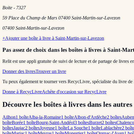
Boite - 7327
59 Place du Champ de Mars 07400 Saint-Martin-sur-Lavezon
07400
Saint-Martin-sur-Lavezon
+
Ajouter une boîte à livre à
Saint-Martin-sur-Lavezon
Pas assez de choix dans les boîtes à livres
à Saint-Mart
Relit est une appli gratuite de suivi de lecture et de partage de livres 
Donner des livres
Trouver un livre
Tu peux également te tourner vers RecycLivre, spécialiste du livre de
Donne à RecycLivre
Achète d'occasion sur RecycLivre
Découvre les boîtes à livres dans les autres
Ailhon
1
boîte
Alba-la-Romaine
1
boîte
Albon-d'Ardèche
2
boîte
s
Auben
boîte
Borée
1
boîte
Bourg-Saint-Andéol
3
boîte
s
Burzet
2
boîte
s
Chalenc
boîte
s
Jaujac
2
boîte
s
Joyeuse
1
boîte
La Souche
1
boîte
Lablachère
2
boît
boîte
Mariac
1
boîte
Meyras
1
boîte
Monestier
1
boîte
Orgnac-l'Aven
1
boî