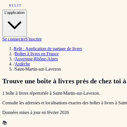
RELIT
L'application
Se connecter
S'inscrire
Relit : Application de partage de livres
/
Boîtes à livres en France
/
Auvergne-Rhône-Alpes
/
Ardèche
/
Saint-Martin-sur-Lavezon
Trouve une boîte à livres près de chez toi 
1
boîte
à livres répertoriée
à
Saint-Martin-sur-Lavezon
.
Consulte les adresses et localisations exactes des boîtes à livres à
Sain
Données mises à jour en
février 2026
📚