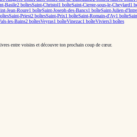
nt-Basile
2
boîte
s
Saint-Christol
1
boîte
Saint-Cierge-sous-le-Cheylard
1
bo
int-Jean-Roure
1
boîte
Saint-Joseph-des-Bancs
1
boîte
Saint-Julien-d'Intr
oîte
s
Saint-Priest
2
boîte
s
Saint-Prix
1
boîte
Saint-Romain-d'Ay
1
boîte
Sain
als-les-Bains
2
boîte
s
Veyras
1
boîte
Vinezac
1
boîte
Viviers
3
boîte
s
livres entre voisins et découvre ton prochain coup de cœur.