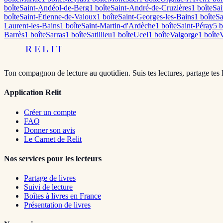
boîte
Saint-Andéol-de-Berg
1
boîte
Saint-André-de-Cruzières
1
boîte
Sai
boîte
Saint-Étienne-de-Valoux
1
boîte
Saint-Georges-les-Bains
1
boîte
Sa
Laurent-les-Bains
1
boîte
Saint-Martin-d'Ardèche
1
boîte
Saint-Péray
5
b
Barrès
1
boîte
Sarras
1
boîte
Satillieu
1
boîte
Ucel
1
boîte
Valgorge
1
boîte
V
RELIT
Ton compagnon de lecture au quotidien. Suis tes lectures, partage tes 
Application Relit
Créer un compte
FAQ
Donner son avis
Le Carnet de Relit
Nos services pour les lecteurs
Partage de livres
Suivi de lecture
Boîtes à livres en France
Présentation de livres