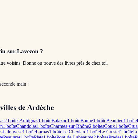
in-sur-Lavezon
?
entre voisins. Donne ou trouve des livres près de chez toi.
 seconde main :
 villes de Ardèche
as
2
boîte
s
Aubignas
1
boîte
Balazuc
1
boîte
Banne
1
boîte
Beaulieu
1
boîte
on
1
boîte
Chandolas
1
boîte
Charmes-sur-Rhône
2
boîte
s
Coux
1
boîte
Crua
e
s
Lalouvesc
1
boîte
Larnas
1
boîte
Le Cheylard
1
boîte
Le Crestet
1
boîte
Le
te
Peaugres
1
boîte
Plats
1
boîte
Pont-de-Labeaume
2
boîte
s
Prades
1
boîte
P