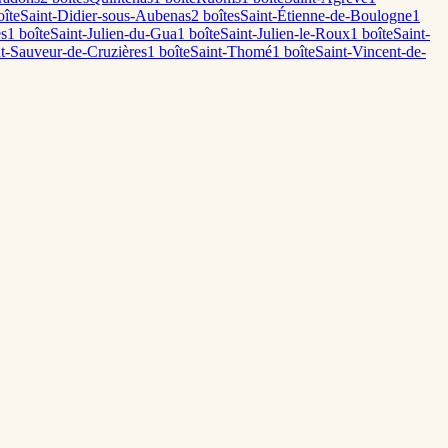
îte
Saint-Didier-sous-Aubenas
2
boîte
s
Saint-Étienne-de-Boulogne
1
es
1
boîte
Saint-Julien-du-Gua
1
boîte
Saint-Julien-le-Roux
1
boîte
Saint-
t-Sauveur-de-Cruzières
1
boîte
Saint-Thomé
1
boîte
Saint-Vincent-de-