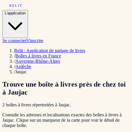
RELIT
L'application
Se connecter
S'inscrire
Relit : Application de partage de livres
/
Boîtes à livres en France
/
Auvergne-Rhône-Alpes
/
Ardèche
/
Jaujac
Trouve une boîte à livres près de chez toi
à
Jaujac
2
boîte
s
à livres répertoriée
s
à
Jaujac
.
Consulte les adresses et localisations exactes des boîtes à livres à
Jaujac
. Clique sur un marqueur de la carte pour voir le détail de
chaque boîte.