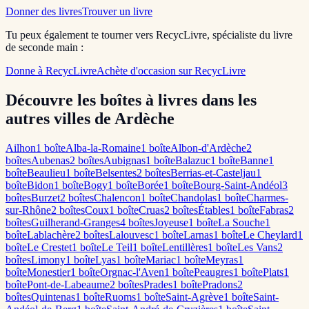
Donner des livres
Trouver un livre
Tu peux également te tourner vers RecycLivre, spécialiste du livre
de seconde main :
Donne à RecycLivre
Achète d'occasion sur RecycLivre
Découvre les boîtes à livres dans les
autres villes de Ardèche
Ailhon
1
boîte
Alba-la-Romaine
1
boîte
Albon-d'Ardèche
2
boîte
s
Aubenas
2
boîte
s
Aubignas
1
boîte
Balazuc
1
boîte
Banne
1
boîte
Beaulieu
1
boîte
Belsentes
2
boîte
s
Berrias-et-Casteljau
1
boîte
Bidon
1
boîte
Bogy
1
boîte
Borée
1
boîte
Bourg-Saint-Andéol
3
boîte
s
Burzet
2
boîte
s
Chalencon
1
boîte
Chandolas
1
boîte
Charmes-
sur-Rhône
2
boîte
s
Coux
1
boîte
Cruas
2
boîte
s
Étables
1
boîte
Fabras
2
boîte
s
Guilherand-Granges
4
boîte
s
Joyeuse
1
boîte
La Souche
1
boîte
Lablachère
2
boîte
s
Lalouvesc
1
boîte
Larnas
1
boîte
Le Cheylard
1
boîte
Le Crestet
1
boîte
Le Teil
1
boîte
Lentillères
1
boîte
Les Vans
2
boîte
s
Limony
1
boîte
Lyas
1
boîte
Mariac
1
boîte
Meyras
1
boîte
Monestier
1
boîte
Orgnac-l'Aven
1
boîte
Peaugres
1
boîte
Plats
1
boîte
Pont-de-Labeaume
2
boîte
s
Prades
1
boîte
Pradons
2
boîte
s
Quintenas
1
boîte
Ruoms
1
boîte
Saint-Agrève
1
boîte
Saint-