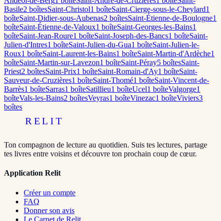
Andéol-de-Berg
1
boîte
Saint-André-de-Cruzières
1
boîte
Saint-
Basile
2
boîte
s
Saint-Christol
1
boîte
Saint-Cierge-sous-le-Cheylard
1
boîte
Saint-Didier-sous-Aubenas
2
boîte
s
Saint-Étienne-de-Boulogne
1
boîte
Saint-Étienne-de-Valoux
1
boîte
Saint-Georges-les-Bains
1
boîte
Saint-Jean-Roure
1
boîte
Saint-Joseph-des-Bancs
1
boîte
Saint-
Julien-d'Intres
1
boîte
Saint-Julien-du-Gua
1
boîte
Saint-Julien-le-
Roux
1
boîte
Saint-Laurent-les-Bains
1
boîte
Saint-Martin-d'Ardèche
1
boîte
Saint-Martin-sur-Lavezon
1
boîte
Saint-Péray
5
boîte
s
Saint-
Priest
2
boîte
s
Saint-Prix
1
boîte
Saint-Romain-d'Ay
1
boîte
Saint-
Sauveur-de-Cruzières
1
boîte
Saint-Thomé
1
boîte
Saint-Vincent-de-
Barrès
1
boîte
Sarras
1
boîte
Satillieu
1
boîte
Ucel
1
boîte
Valgorge
1
boîte
Vals-les-Bains
2
boîte
s
Veyras
1
boîte
Vinezac
1
boîte
Viviers
3
boîte
s
RELIT
Ton compagnon de lecture au quotidien. Suis tes lectures, partage
tes livres entre voisins et découvre ton prochain coup de cœur.
Application Relit
Créer un compte
FAQ
Donner son avis
Le Carnet de Relit