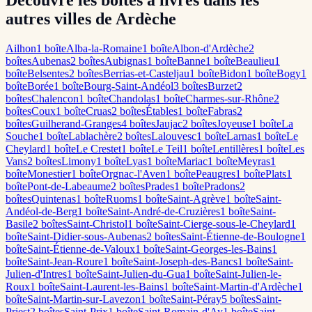
Découvre les boîtes à livres dans les
autres villes de Ardèche
Ailhon
1
boîte
Alba-la-Romaine
1
boîte
Albon-d'Ardèche
2
boîte
s
Aubenas
2
boîte
s
Aubignas
1
boîte
Banne
1
boîte
Beaulieu
1
boîte
Belsentes
2
boîte
s
Berrias-et-Casteljau
1
boîte
Bidon
1
boîte
Bogy
1
boîte
Borée
1
boîte
Bourg-Saint-Andéol
3
boîte
s
Burzet
2
boîte
s
Chalencon
1
boîte
Chandolas
1
boîte
Charmes-sur-Rhône
2
boîte
s
Coux
1
boîte
Cruas
2
boîte
s
Étables
1
boîte
Fabras
2
boîte
s
Guilherand-Granges
4
boîte
s
Jaujac
2
boîte
s
Joyeuse
1
boîte
La
Souche
1
boîte
Lablachère
2
boîte
s
Lalouvesc
1
boîte
Larnas
1
boîte
Le
Cheylard
1
boîte
Le Crestet
1
boîte
Le Teil
1
boîte
Lentillères
1
boîte
Les
Vans
2
boîte
s
Limony
1
boîte
Lyas
1
boîte
Mariac
1
boîte
Meyras
1
boîte
Monestier
1
boîte
Orgnac-l'Aven
1
boîte
Peaugres
1
boîte
Plats
1
boîte
Pont-de-Labeaume
2
boîte
s
Prades
1
boîte
Pradons
2
boîte
s
Quintenas
1
boîte
Ruoms
1
boîte
Saint-Agrève
1
boîte
Saint-
Andéol-de-Berg
1
boîte
Saint-André-de-Cruzières
1
boîte
Saint-
Basile
2
boîte
s
Saint-Christol
1
boîte
Saint-Cierge-sous-le-Cheylard
1
boîte
Saint-Didier-sous-Aubenas
2
boîte
s
Saint-Étienne-de-Boulogne
1
boîte
Saint-Étienne-de-Valoux
1
boîte
Saint-Georges-les-Bains
1
boîte
Saint-Jean-Roure
1
boîte
Saint-Joseph-des-Bancs
1
boîte
Saint-
Julien-d'Intres
1
boîte
Saint-Julien-du-Gua
1
boîte
Saint-Julien-le-
Roux
1
boîte
Saint-Laurent-les-Bains
1
boîte
Saint-Martin-d'Ardèche
1
boîte
Saint-Martin-sur-Lavezon
1
boîte
Saint-Péray
5
boîte
s
Saint-
Priest
2
boîte
s
Saint-Prix
1
boîte
Saint-Romain-d'Ay
1
boîte
Saint-