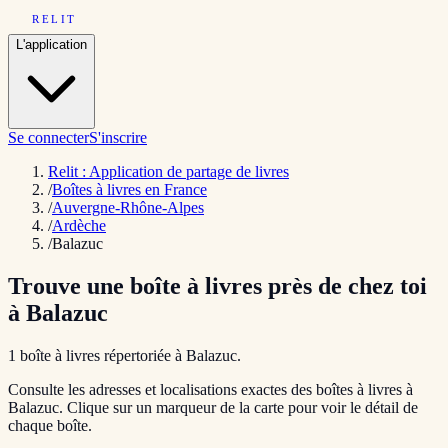
RELIT
L'application
Se connecter
S'inscrire
Relit : Application de partage de livres
/
Boîtes à livres en France
/
Auvergne-Rhône-Alpes
/
Ardèche
/
Balazuc
Trouve une boîte à livres près de chez toi
à
Balazuc
1
boîte
à livres répertoriée
à
Balazuc
.
Consulte les adresses et localisations exactes des boîtes à livres à
Balazuc
. Clique sur un marqueur de la carte pour voir le détail de
chaque boîte.