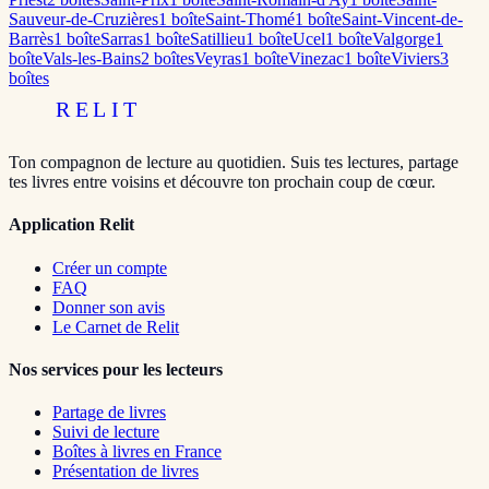
Sauveur-de-Cruzières
1
boîte
Saint-Thomé
1
boîte
Saint-Vincent-de-
Barrès
1
boîte
Sarras
1
boîte
Satillieu
1
boîte
Ucel
1
boîte
Valgorge
1
boîte
Vals-les-Bains
2
boîte
s
Veyras
1
boîte
Vinezac
1
boîte
Viviers
3
boîte
s
RELIT
Ton compagnon de lecture au quotidien. Suis tes lectures, partage
tes livres entre voisins et découvre ton prochain coup de cœur.
Application Relit
Créer un compte
FAQ
Donner son avis
Le Carnet de Relit
Nos services pour les lecteurs
Partage de livres
Suivi de lecture
Boîtes à livres en France
Présentation de livres