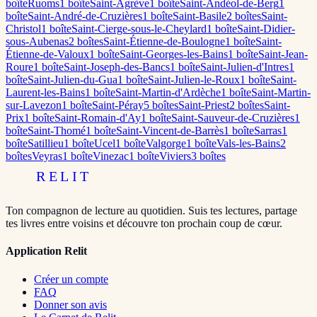
boîte
Ruoms
1
boîte
Saint-Agrève
1
boîte
Saint-Andéol-de-Berg
1
boîte
Saint-André-de-Cruzières
1
boîte
Saint-Basile
2
boîte
s
Saint-
Christol
1
boîte
Saint-Cierge-sous-le-Cheylard
1
boîte
Saint-Didier-
sous-Aubenas
2
boîte
s
Saint-Étienne-de-Boulogne
1
boîte
Saint-
Étienne-de-Valoux
1
boîte
Saint-Georges-les-Bains
1
boîte
Saint-Jean-
Roure
1
boîte
Saint-Joseph-des-Bancs
1
boîte
Saint-Julien-d'Intres
1
boîte
Saint-Julien-du-Gua
1
boîte
Saint-Julien-le-Roux
1
boîte
Saint-
Laurent-les-Bains
1
boîte
Saint-Martin-d'Ardèche
1
boîte
Saint-Martin-
sur-Lavezon
1
boîte
Saint-Péray
5
boîte
s
Saint-Priest
2
boîte
s
Saint-
Prix
1
boîte
Saint-Romain-d'Ay
1
boîte
Saint-Sauveur-de-Cruzières
1
boîte
Saint-Thomé
1
boîte
Saint-Vincent-de-Barrès
1
boîte
Sarras
1
boîte
Satillieu
1
boîte
Ucel
1
boîte
Valgorge
1
boîte
Vals-les-Bains
2
boîte
s
Veyras
1
boîte
Vinezac
1
boîte
Viviers
3
boîte
s
RELIT
Ton compagnon de lecture au quotidien. Suis tes lectures, partage
tes livres entre voisins et découvre ton prochain coup de cœur.
Application Relit
Créer un compte
FAQ
Donner son avis