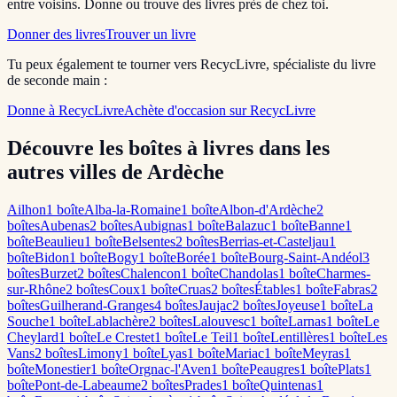
entre voisins. Donne ou trouve des livres près de chez toi.
Donner des livres
Trouver un livre
Tu peux également te tourner vers RecycLivre, spécialiste du livre
de seconde main :
Donne à RecycLivre
Achète d'occasion sur RecycLivre
Découvre les boîtes à livres dans les
autres villes de Ardèche
Ailhon
1
boîte
Alba-la-Romaine
1
boîte
Albon-d'Ardèche
2
boîte
s
Aubenas
2
boîte
s
Aubignas
1
boîte
Balazuc
1
boîte
Banne
1
boîte
Beaulieu
1
boîte
Belsentes
2
boîte
s
Berrias-et-Casteljau
1
boîte
Bidon
1
boîte
Bogy
1
boîte
Borée
1
boîte
Bourg-Saint-Andéol
3
boîte
s
Burzet
2
boîte
s
Chalencon
1
boîte
Chandolas
1
boîte
Charmes-
sur-Rhône
2
boîte
s
Coux
1
boîte
Cruas
2
boîte
s
Étables
1
boîte
Fabras
2
boîte
s
Guilherand-Granges
4
boîte
s
Jaujac
2
boîte
s
Joyeuse
1
boîte
La
Souche
1
boîte
Lablachère
2
boîte
s
Lalouvesc
1
boîte
Larnas
1
boîte
Le
Cheylard
1
boîte
Le Crestet
1
boîte
Le Teil
1
boîte
Lentillères
1
boîte
Les
Vans
2
boîte
s
Limony
1
boîte
Lyas
1
boîte
Mariac
1
boîte
Meyras
1
boîte
Monestier
1
boîte
Orgnac-l'Aven
1
boîte
Peaugres
1
boîte
Plats
1
boîte
Pont-de-Labeaume
2
boîte
s
Prades
1
boîte
Quintenas
1