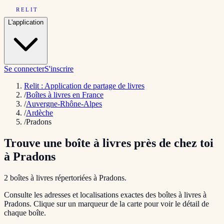
RELIT
L'application
Se connecter
S'inscrire
Relit : Application de partage de livres
/
Boîtes à livres en France
/
Auvergne-Rhône-Alpes
/
Ardèche
/
Pradons
Trouve une boîte à livres près de chez toi
à
Pradons
2
boîte
s
à livres répertoriée
s
à
Pradons
.
Consulte les adresses et localisations exactes des boîtes à livres à
Pradons
. Clique sur un marqueur de la carte pour voir le détail de
chaque boîte.