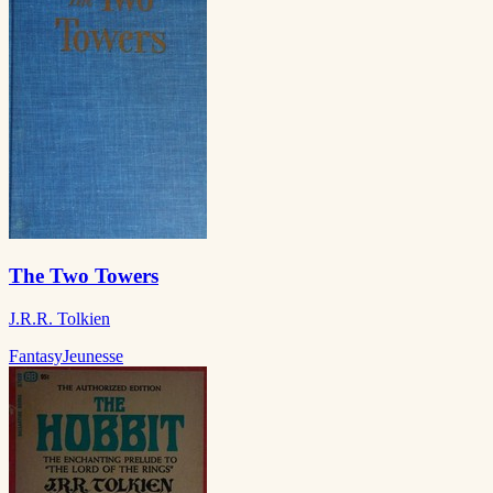
The Two Towers
J.R.R. Tolkien
Fantasy
Jeunesse