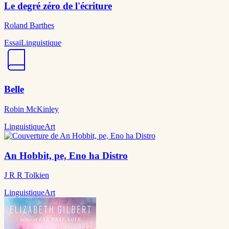
Le degré zéro de l'écriture
Roland Barthes
Essai
Linguistique
Belle
Robin McKinley
Linguistique
Art
An Hobbit, pe, Eno ha Distro
J R R Tolkien
Linguistique
Art