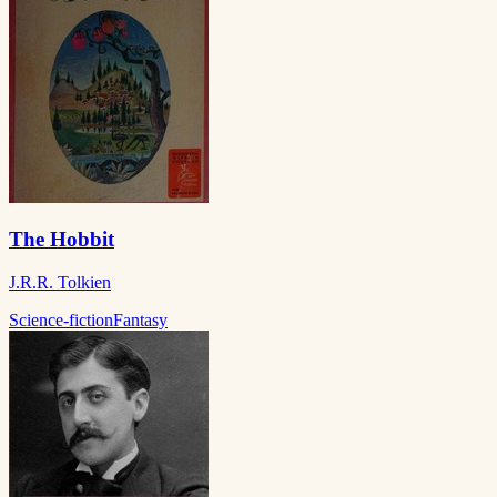
The Hobbit
J.R.R. Tolkien
Science-fiction
Fantasy