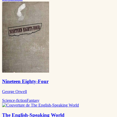
Nineteen Eighty-Four
George Orwell
Science-fiction
Fantasy
The English-Speaking World