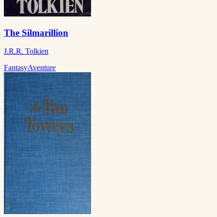
The Silmarillion
J.R.R. Tolkien
Fantasy
Aventure