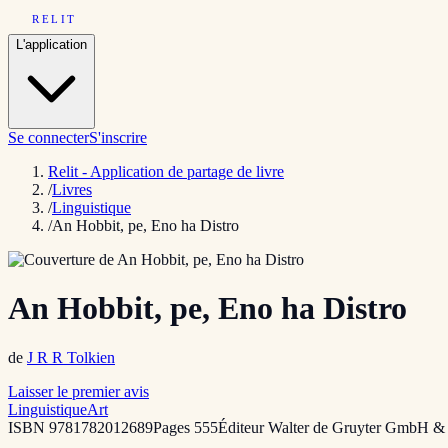
RELIT
L'application
Se connecter
S'inscrire
Relit - Application de partage de livre
/
Livres
/
Linguistique
/
An Hobbit, pe, Eno ha Distro
An Hobbit, pe, Eno ha Distro
de
J R R Tolkien
Laisser le premier avis
Linguistique
Art
ISBN
9781782012689
Pages
555
Éditeur
Walter de Gruyter GmbH 