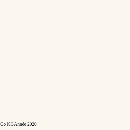
& Co KG
Année
2020