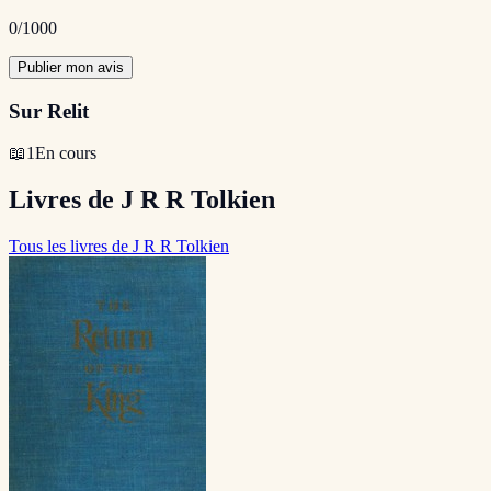
0
/1000
Publier mon avis
Sur Relit
📖
1
En cours
Livres de J R R Tolkien
Tous les livres de J R R Tolkien