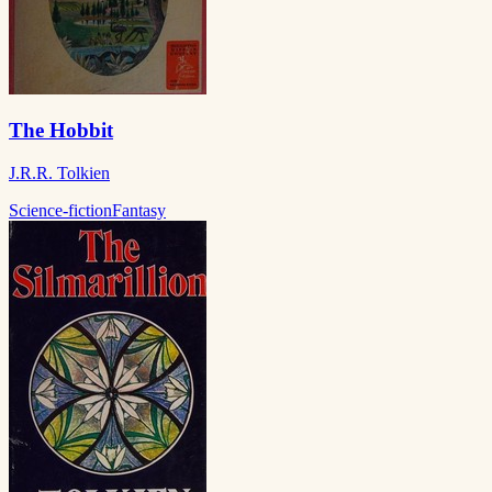
The Hobbit
J.R.R. Tolkien
Science-fiction
Fantasy