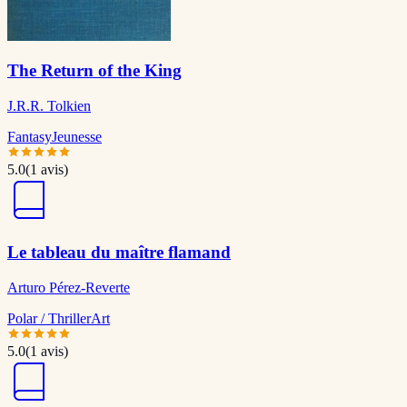
The Return of the King
J.R.R. Tolkien
Fantasy
Jeunesse
5.0
(
1
avis)
Le tableau du maître flamand
Arturo Pérez-Reverte
Polar / Thriller
Art
5.0
(
1
avis)