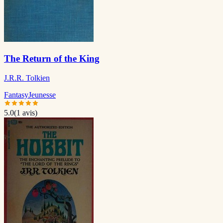
The Return of the King
J.R.R. Tolkien
Fantasy
Jeunesse
5.0
(
1
avis)