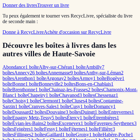
Donner des livres
Trouver un livre
Tu peux également te tourner vers RecycLivre, spécialiste du livre
de seconde main :
Donne à RecycLivre
Achète d'occasion sur RecycLivre
Découvre les boîtes à livres dans les
autres villes de Haute-Savoie
Abondance
1
boîte
Alby-sur-Chéran
1
boîte
Ambilly
7
boîte
s
Annecy
26
boîte
s
Annemasse
9
boîte
s
Anthy-sur-Léman
2
boîte
s
Arenthon
1
boîte
Argonay
2
boîte
s
Armoy
1
boîte
Bogève
1
boîte
Bonne
1
boîte
Bonneville
2
boîte
s
Bons-en-Chablais
1
boîte
Brenthonne
1
boîte
Chainaz-les-Frasses
2
boîte
s
Chamonix-Mont-
Blanc
1
boîte
Chapeiry
1
boîte
Chavanod
3
boîte
s
Chessenaz
1
boîte
Choisy
1
boîte
Clermont
1
boîte
Cluses
4
boîte
s
Contamine-
Sarzin
1
boîte
Cranves-Sales
1
boîte
Cusy
1
boîte
Domancy
1
boîte
Doussard
2
boîte
s
Douvaine
3
boîte
s
Duingt
1
boîte
Entrevernes
1
boîte
Epagny Metz-Tessy
5
boîte
s
Étercy
1
boîte
Étrembières
1
boîte
Évian-les-Bains
2
boîte
s
Excenevex
1
boîte
Faverges-Seythenex
3
boîte
s
Feigères
1
boîte
Fessy
1
boîte
Féternes
1
boîte
Fillière
3
boîte
s
Fillinges
2
boîte
s
Gaillard
1
boîte
Groisy
1
boîte
Habère-Poche
1