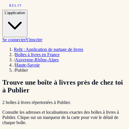
RELIT
L'application
Se connecter
S'inscrire
Relit : Application de partage de livres
/
Boîtes à livres en France
/
Auvergne-Rhône-Alpes
/
Haute-Savoie
/
Publier
Trouve une boîte à livres près de chez toi
à
Publier
2
boîte
s
à livres répertoriée
s
à
Publier
.
Consulte les adresses et localisations exactes des boîtes à livres à
Publier
. Clique sur un marqueur de la carte pour voir le détail de
chaque boîte.