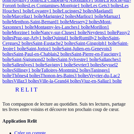
boîte
Juvigny
3
boîte
s
La Chapelle-d'Abondance
1
boîte
La Roche-sur-
Foron
6
boîte
s
Les Contamines-Montjoie
1
boîte
Les Gets
3
boîte
s
Les
Houches
1
boîte
Lovagny
1
boîte
Lucinges
2
boîte
s
Magland
1
boîte
Marcellaz
1
boîte
Marignier
2
boîte
s
Marlioz
1
boîte
Marnaz
1
boîte
Menthon-Saint-Bernard
1
boîte
Messery
2
boîte
s
Mont-
Saxonnex
1
boîte
Montagny-les-Lanches
1
boîte
Morillon
1
boîte
Morzine
1
boîte
Nancy-sur-Cluses
1
boîte
Neydens
1
boîte
Passy
2
boîte
s
Praz-sur-Arly
1
boîte
Quintal
1
boîte
Rumilly
2
boîte
s
Saint-
Cergues
2
boîte
s
Saint-Eustache
2
boîte
s
Saint-Gingolph
1
boîte
Saint-
Jeoire
1
boîte
Saint-Jorioz
1
boîte
Saint-Julien-en-Genevois
3
boîte
s
Saint-Paul-en-Chablais
2
boîte
s
Saint-Pierre-en-Faucigny
1
boîte
Saint-Sigismond
2
boîte
s
Saint-Sylvestre
1
boîte
Sallanches
1
boîte
Sallenôves
1
boîte
Savigny
1
boîte
Sevrier
3
boîte
s
Seyssel
2
boîte
s
Sillingy
1
boîte
Talloires-Montmin
2
boîte
s
Taninges
1
boîte
Thônes
4
boîte
s
Thonon-les-Bains
3
boîte
s
Veyrier-du-Lac
2
boîte
s
Villaz
3
boîte
s
Ville-la-Grand
4
boîte
s
Viuz-en-Sallaz
1
boîte
RELIT
Ton compagnon de lecture au quotidien. Suis tes lectures, partage
tes livres entre voisins et découvre ton prochain coup de cœur.
Application Relit
Créer un compte