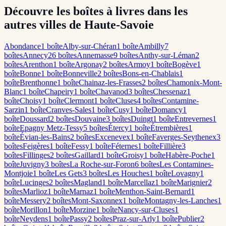
Découvre les boîtes à livres dans les
autres villes de Haute-Savoie
Abondance
1
boîte
Alby-sur-Chéran
1
boîte
Ambilly
7
boîte
s
Annecy
26
boîte
s
Annemasse
9
boîte
s
Anthy-sur-Léman
2
boîte
s
Arenthon
1
boîte
Argonay
2
boîte
s
Armoy
1
boîte
Bogève
1
boîte
Bonne
1
boîte
Bonneville
2
boîte
s
Bons-en-Chablais
1
boîte
Brenthonne
1
boîte
Chainaz-les-Frasses
2
boîte
s
Chamonix-Mont-
Blanc
1
boîte
Chapeiry
1
boîte
Chavanod
3
boîte
s
Chessenaz
1
boîte
Choisy
1
boîte
Clermont
1
boîte
Cluses
4
boîte
s
Contamine-
Sarzin
1
boîte
Cranves-Sales
1
boîte
Cusy
1
boîte
Domancy
1
boîte
Doussard
2
boîte
s
Douvaine
3
boîte
s
Duingt
1
boîte
Entrevernes
1
boîte
Epagny Metz-Tessy
5
boîte
s
Étercy
1
boîte
Étrembières
1
boîte
Évian-les-Bains
2
boîte
s
Excenevex
1
boîte
Faverges-Seythenex
3
boîte
s
Feigères
1
boîte
Fessy
1
boîte
Féternes
1
boîte
Fillière
3
boîte
s
Fillinges
2
boîte
s
Gaillard
1
boîte
Groisy
1
boîte
Habère-Poche
1
boîte
Juvigny
3
boîte
s
La Roche-sur-Foron
6
boîte
s
Les Contamines-
Montjoie
1
boîte
Les Gets
3
boîte
s
Les Houches
1
boîte
Lovagny
1
boîte
Lucinges
2
boîte
s
Magland
1
boîte
Marcellaz
1
boîte
Marignier
2
boîte
s
Marlioz
1
boîte
Marnaz
1
boîte
Menthon-Saint-Bernard
1
boîte
Messery
2
boîte
s
Mont-Saxonnex
1
boîte
Montagny-les-Lanches
1
boîte
Morillon
1
boîte
Morzine
1
boîte
Nancy-sur-Cluses
1
boîte
Neydens
1
boîte
Passy
2
boîte
s
Praz-sur-Arly
1
boîte
Publier
2