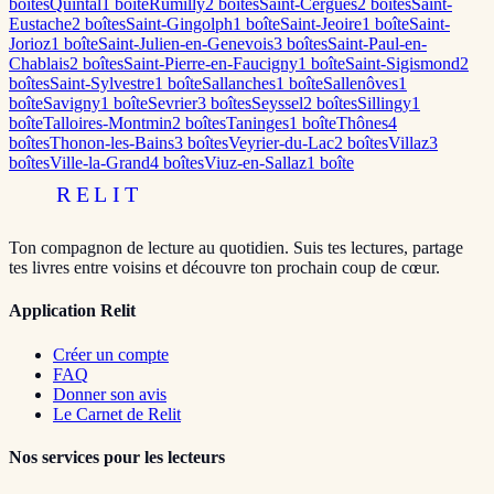
boîte
s
Quintal
1
boîte
Rumilly
2
boîte
s
Saint-Cergues
2
boîte
s
Saint-
Eustache
2
boîte
s
Saint-Gingolph
1
boîte
Saint-Jeoire
1
boîte
Saint-
Jorioz
1
boîte
Saint-Julien-en-Genevois
3
boîte
s
Saint-Paul-en-
Chablais
2
boîte
s
Saint-Pierre-en-Faucigny
1
boîte
Saint-Sigismond
2
boîte
s
Saint-Sylvestre
1
boîte
Sallanches
1
boîte
Sallenôves
1
boîte
Savigny
1
boîte
Sevrier
3
boîte
s
Seyssel
2
boîte
s
Sillingy
1
boîte
Talloires-Montmin
2
boîte
s
Taninges
1
boîte
Thônes
4
boîte
s
Thonon-les-Bains
3
boîte
s
Veyrier-du-Lac
2
boîte
s
Villaz
3
boîte
s
Ville-la-Grand
4
boîte
s
Viuz-en-Sallaz
1
boîte
RELIT
Ton compagnon de lecture au quotidien. Suis tes lectures, partage
tes livres entre voisins et découvre ton prochain coup de cœur.
Application Relit
Créer un compte
FAQ
Donner son avis
Le Carnet de Relit
Nos services pour les lecteurs