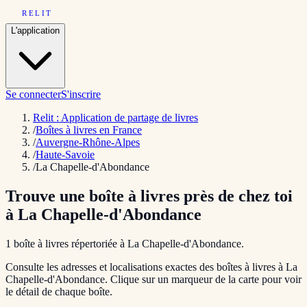
RELIT
L'application
Se connecter
S'inscrire
Relit : Application de partage de livres
/
Boîtes à livres en France
/
Auvergne-Rhône-Alpes
/
Haute-Savoie
/
La Chapelle-d'Abondance
Trouve une boîte à livres près de chez toi
à
La Chapelle-d'Abondance
1
boîte
à livres répertoriée
à
La Chapelle-d'Abondance
.
Consulte les adresses et localisations exactes des boîtes à livres à
La
Chapelle-d'Abondance
. Clique sur un marqueur de la carte pour voir
le détail de chaque boîte.