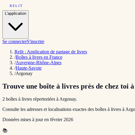
RELIT
L'application
Se connecter
S'inscrire
Relit : Application de partage de livres
/
Boîtes à livres en France
/
Auvergne-Rhône-Alpes
/
Haute-Savoie
/
Argonay
Trouve une boîte à livres près de chez toi 
2
boîte
s
à livres répertoriée
s
à
Argonay
.
Consulte les adresses et localisations exactes des boîtes à livres à
Argo
Données mises à jour en
février 2026
📚