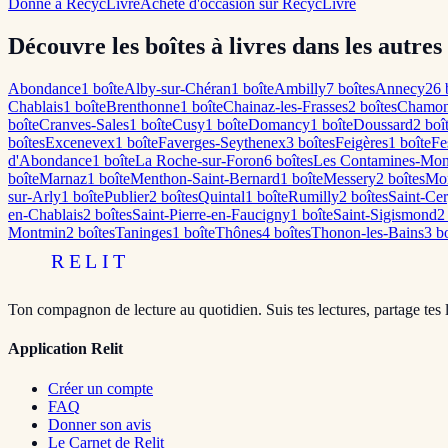
Donne à RecycLivre
Achète d'occasion sur RecycLivre
Découvre les boîtes à livres dans les autres
Abondance
1
boîte
Alby-sur-Chéran
1
boîte
Ambilly
7
boîte
s
Annecy
26
b
Chablais
1
boîte
Brenthonne
1
boîte
Chainaz-les-Frasses
2
boîte
s
Chamon
boîte
Cranves-Sales
1
boîte
Cusy
1
boîte
Domancy
1
boîte
Doussard
2
boî
boîte
s
Excenevex
1
boîte
Faverges-Seythenex
3
boîte
s
Feigères
1
boîte
Fe
d'Abondance
1
boîte
La Roche-sur-Foron
6
boîte
s
Les Contamines-Mon
boîte
Marnaz
1
boîte
Menthon-Saint-Bernard
1
boîte
Messery
2
boîte
s
Mo
sur-Arly
1
boîte
Publier
2
boîte
s
Quintal
1
boîte
Rumilly
2
boîte
s
Saint-Ce
en-Chablais
2
boîte
s
Saint-Pierre-en-Faucigny
1
boîte
Saint-Sigismond
2
Montmin
2
boîte
s
Taninges
1
boîte
Thônes
4
boîte
s
Thonon-les-Bains
3
bo
RELIT
Ton compagnon de lecture au quotidien. Suis tes lectures, partage tes 
Application Relit
Créer un compte
FAQ
Donner son avis
Le Carnet de Relit