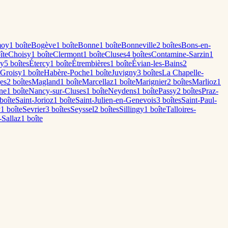
oy
1
boîte
Bogève
1
boîte
Bonne
1
boîte
Bonneville
2
boîte
s
Bons-en-
îte
Choisy
1
boîte
Clermont
1
boîte
Cluses
4
boîte
s
Contamine-Sarzin
1
sy
5
boîte
s
Étercy
1
boîte
Étrembières
1
boîte
Évian-les-Bains
2
Groisy
1
boîte
Habère-Poche
1
boîte
Juvigny
3
boîte
s
La Chapelle-
es
2
boîte
s
Magland
1
boîte
Marcellaz
1
boîte
Marignier
2
boîte
s
Marlioz
1
ne
1
boîte
Nancy-sur-Cluses
1
boîte
Neydens
1
boîte
Passy
2
boîte
s
Praz-
boîte
Saint-Jorioz
1
boîte
Saint-Julien-en-Genevois
3
boîte
s
Saint-Paul-
y
1
boîte
Sevrier
3
boîte
s
Seyssel
2
boîte
s
Sillingy
1
boîte
Talloires-
-Sallaz
1
boîte