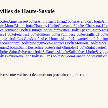
 villes de Haute-Savoie
oîte
s
Annemasse
9
boîte
s
Anthy-sur-Léman
2
boîte
s
Arenthon
1
boîte
Arm
ix-Mont-Blanc
1
boîte
Chapeiry
1
boîte
Chavanod
3
boîte
s
Chessenaz
1
bo
te
s
Douvaine
3
boîte
s
Duingt
1
boîte
Entrevernes
1
boîte
Epagny Metz-Tes
ssy
1
boîte
Féternes
1
boîte
Fillière
3
boîte
s
Fillinges
2
boîte
s
Gaillard
1
boîte
tjoie
1
boîte
Les Gets
3
boîte
s
Les Houches
1
boîte
Lovagny
1
boîte
Lucing
nt-Saxonnex
1
boîte
Montagny-les-Lanches
1
boîte
Morillon
1
boîte
Morzi
rgues
2
boîte
s
Saint-Eustache
2
boîte
s
Saint-Gingolph
1
boîte
Saint-Jeoire
1
boîte
s
Saint-Sylvestre
1
boîte
Sallanches
1
boîte
Sallenôves
1
boîte
Savign
îte
s
Veyrier-du-Lac
2
boîte
s
Villaz
3
boîte
s
Ville-la-Grand
4
boîte
s
Viuz-en
livres entre voisins et découvre ton prochain coup de cœur.