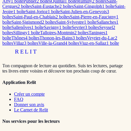
Arly
1
boîte
Publier
2
boîte
s
Quintal
1
boîte
Rumilly
2
boîte
s
Saint-
Cergues
2
boîte
s
Saint-Eustache
2
boîte
s
Saint-Gingolph
1
boîte
Saint-
Jeoire
1
boîte
Saint-Jorioz
1
boîte
Saint-Julien-en-Genevois
3
boîte
s
Saint-Paul-en-Chablais
2
boîte
s
Saint-Pierre-en-Faucigny
1
boîte
Saint-Sigismond
2
boîte
s
Saint-Sylvestre
1
boîte
Sallanches
1
boîte
Sallenôves
1
boîte
Savigny
1
boîte
Sevrier
3
boîte
s
Seyssel
2
boîte
s
Sillingy
1
boîte
Talloires-Montmin
2
boîte
s
Taninges
1
boîte
Thônes
4
boîte
s
Thonon-les-Bains
3
boîte
s
Veyrier-du-Lac
2
boîte
s
Villaz
3
boîte
s
Ville-la-Grand
4
boîte
s
Viuz-en-Sallaz
1
boîte
RELIT
Ton compagnon de lecture au quotidien. Suis tes lectures, partage
tes livres entre voisins et découvre ton prochain coup de cœur.
Application Relit
Créer un compte
FAQ
Donner son avis
Le Carnet de Relit
Nos services pour les lecteurs