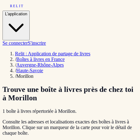
RELIT
L'application
Se connecter
S'inscrire
Relit : Application de partage de livres
/
Boîtes à livres en France
/
Auvergne-Rhône-Alpes
/
Haute-Savoie
/
Morillon
Trouve une boîte à livres près de chez toi
à
Morillon
1
boîte
à livres répertoriée
à
Morillon
.
Consulte les adresses et localisations exactes des boîtes à livres à
Morillon
. Clique sur un marqueur de la carte pour voir le détail de
chaque boîte.