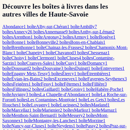
Découvre les boîtes à livres dans les
autres villes de Haute-Savoie
Abondance
1
boîte
Alby-sur-Chéran
1
boîte
Ambilly
7
boîte
s
Annecy
26
boîte
s
Annemasse
9
boîte
s
Anthy-sur-Léman
2
boîte
s
Arenthon
1
boîte
Argonay
2
boîte
s
Armoy
1
boîte
Bogève
1
boîte
Bonne
1
boîte
Bonneville
2
boîte
s
Bons-en-Chablais
1
boîte
Brenthonne
1
boîte
Chainaz-les-Frasses
2
boîte
s
Chamonix-Mont-
Blanc
1
boîte
Chapeiry
1
boîte
Chavanod
3
boîte
s
Chessenaz
1
boîte
Choisy
1
boîte
Clermont
1
boîte
Cluses
4
boîte
s
Contamine-
Sarzin
1
boîte
Cranves-Sales
1
boîte
Cusy
1
boîte
Domancy
1
boîte
Doussard
2
boîte
s
Douvaine
3
boîte
s
Duingt
1
boîte
Entrevernes
1
boîte
Epagny Metz-Tessy
5
boîte
s
Étercy
1
boîte
Étrembières
1
boîte
Évian-les-Bains
2
boîte
s
Excenevex
1
boîte
Faverges-Seythenex
3
boîte
s
Feigères
1
boîte
Fessy
1
boîte
Féternes
1
boîte
Fillière
3
boîte
s
Fillinges
2
boîte
s
Gaillard
1
boîte
Groisy
1
boîte
Habère-Poche
1
boîte
Juvigny
3
boîte
s
La Chapelle-d'Abondance
1
boîte
La Roche-sur-
Foron
6
boîte
s
Les Contamines-Montjoie
1
boîte
Les Gets
3
boîte
s
Les
Houches
1
boîte
Lovagny
1
boîte
Lucinges
2
boîte
s
Magland
1
boîte
Marcellaz
1
boîte
Marignier
2
boîte
s
Marlioz
1
boîte
Marnaz
1
boîte
Menthon-Saint-Bernard
1
boîte
Messery
2
boîte
s
Mont-
Saxonnex
1
boîte
Montagny-les-Lanches
1
boîte
Morzine
1
boîte
Nancy-sur-Cluses
1
boîte
Neydens
1
boîte
Passy
2
boîte
s
Praz-sur-