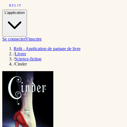
RELIT
L'application
Se connecter
S'inscrire
Relit - Application de partage de livre
/
Livres
/
Science-fiction
/
Cinder