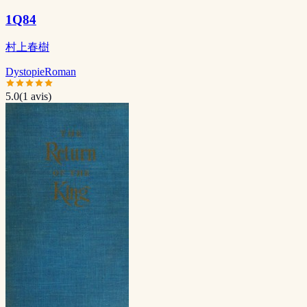
1Q84
村上春樹
Dystopie
Roman
5.0
(
1
avis)