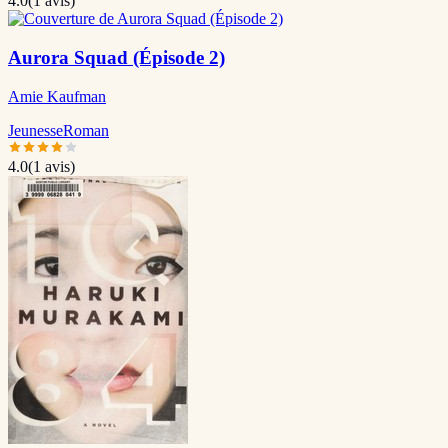
4.0
(
1
avis)
Aurora Squad (Épisode 2)
Amie Kaufman
Jeunesse
Roman
4.0
(
1
avis)