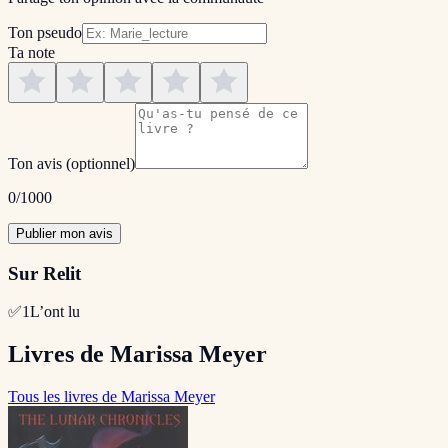
Ton pseudo
Ta note
Ton avis
(optionnel)
0
/1000
Publier mon avis
Sur Relit
✅
1
L’ont lu
Livres de Marissa Meyer
Tous les livres de Marissa Meyer