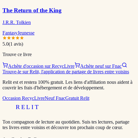
The Return of the King
J.R.R. Tolkien
Fantasy
Jeunesse
5.0
(
1
avis)
Trouve ce livre
Achète d'occasion sur RecycLivre
Achète neuf sur Fnac
Trouve-le sur Relit, l'application de partage de livres entre voisins
Relit est et restera 100% gratuit. Les liens d'affiliation nous aident à
couvrir les frais d'hébergement et de développement.
Occasion RecycLivre
Neuf Fnac
Gratuit Relit
RELIT
Ton compagnon de lecture au quotidien. Suis tes lectures, partage
tes livres entre voisins et découvre ton prochain coup de cœur.