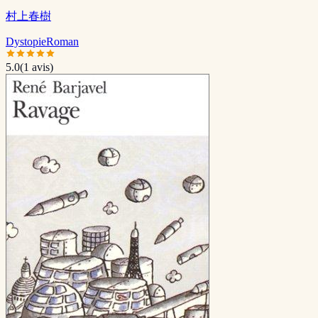
村上春樹
Dystopie
Roman
5.0
(
1
avis)