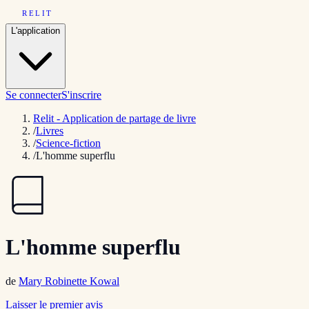
RELIT
L'application
Se connecter
S'inscrire
Relit - Application de partage de livre
/
Livres
/
Science-fiction
/
L'homme superflu
L'homme superflu
de
Mary Robinette Kowal
Laisser le premier avis