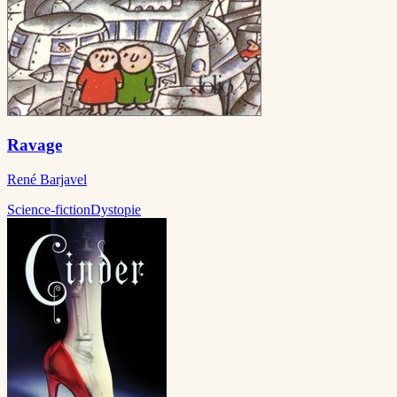
Ravage
René Barjavel
Science-fiction
Dystopie