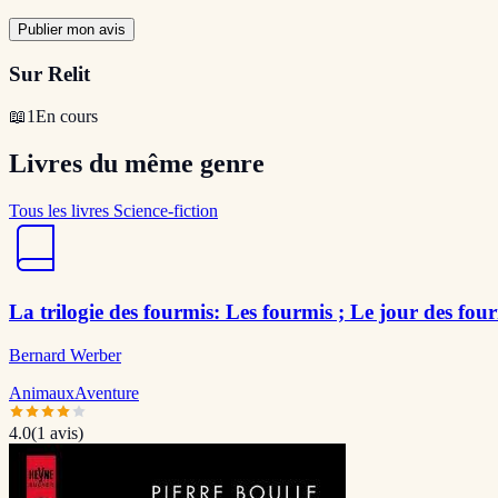
Publier mon avis
Sur Relit
📖
1
En cours
Livres du même genre
Tous les livres Science-fiction
La trilogie des fourmis: Les fourmis ; Le jour des fou
Bernard Werber
Animaux
Aventure
4.0
(
1
avis)