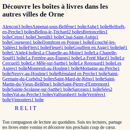
Découvre les boîtes à livres dans les
autres villes de Orne
Alençon
3
boîte
s
Appenai-sous-Bellême
1
boîte
Aube
1
boîte
Belforêt-
en-Perche
3
boîte
s
Bellou-le-Trichard
2
boîte
s
Bretoncelles
1
boîte
Ceton
1
boîte
Chemilli
1
boîte
Cisai-Saint-Aubin
1
boîte
Courgeon
1
boîte
Domfront en Poiraie
1
boîte
Écouché-les-
Vallées
1
boîte
Flers
1
boîte
Fleuré
1
boîte
Gouffern en Auge
1
boîte
Igé
1
boîte
L'Aigle
4
boîte
s
La Chapelle-au-Moine
1
boîte
La Chapelle-
Souëf
1
boîte
La Ferrière-aux-Étangs
1
boîte
La Ferté Macé
1
boîte
Le
Cercueil
1
boîte
Le Mêle-sur-Sarthe
1
boîte
Le Renouard
1
boîte
Les
Aspres
1
boîte
Montreuil-au-Houlme
1
boîte
Mortagne-au-Perche
1
boîte
Neuvy-au-Houlme
1
boîte
Rémalard en Perche
1
boîte
Saint-
Germain-du-Corbéis
2
boîte
s
Saint-Mard-de-Réno
1
boîte
Saint-
Martin-du-Vieux-Bellême
1
boîte
Saint-Pierre-d'Entremont
1
boîte
Sainte-Scolasse-sur-Sarthe
1
boîte
Sarceaux
1
boîte
Sées
2
boîte
s
Val-au-Perche
3
boîte
s
Valframbert
1
boîte
Verrières
1
boîte
Vimoutiers
1
boîte
RELIT
Ton compagnon de lecture au quotidien. Suis tes lectures, partage
tes livres entre voisins et découvre ton prochain coup de cœur.