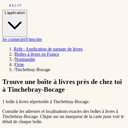
RELIT
L'application
Se connecter
S'inscrire
Relit : Application de partage de livres
/
Boîtes à livres en France
/
Normandie
/
Orne
/
Tinchebray-Bocage
Trouve une boîte à livres près de chez toi
à
Tinchebray-Bocage
1
boîte
à livres répertoriée
à
Tinchebray-Bocage
.
Consulte les adresses et localisations exactes des boîtes à livres à
Tinchebray-Bocage
. Clique sur un marqueur de la carte pour voir le
détail de chaque boîte.