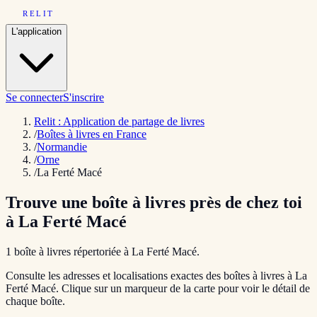
RELIT
L'application
Se connecter
S'inscrire
Relit : Application de partage de livres
/
Boîtes à livres en France
/
Normandie
/
Orne
/
La Ferté Macé
Trouve une boîte à livres près de chez toi
à
La Ferté Macé
1
boîte
à livres répertoriée
à
La Ferté Macé
.
Consulte les adresses et localisations exactes des boîtes à livres à
La
Ferté Macé
. Clique sur un marqueur de la carte pour voir le détail de
chaque boîte.