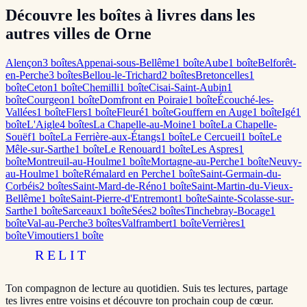
Découvre les boîtes à livres dans les
autres villes de Orne
Alençon
3
boîte
s
Appenai-sous-Bellême
1
boîte
Aube
1
boîte
Belforêt-
en-Perche
3
boîte
s
Bellou-le-Trichard
2
boîte
s
Bretoncelles
1
boîte
Ceton
1
boîte
Chemilli
1
boîte
Cisai-Saint-Aubin
1
boîte
Courgeon
1
boîte
Domfront en Poiraie
1
boîte
Écouché-les-
Vallées
1
boîte
Flers
1
boîte
Fleuré
1
boîte
Gouffern en Auge
1
boîte
Igé
1
boîte
L'Aigle
4
boîte
s
La Chapelle-au-Moine
1
boîte
La Chapelle-
Souëf
1
boîte
La Ferrière-aux-Étangs
1
boîte
Le Cercueil
1
boîte
Le
Mêle-sur-Sarthe
1
boîte
Le Renouard
1
boîte
Les Aspres
1
boîte
Montreuil-au-Houlme
1
boîte
Mortagne-au-Perche
1
boîte
Neuvy-
au-Houlme
1
boîte
Rémalard en Perche
1
boîte
Saint-Germain-du-
Corbéis
2
boîte
s
Saint-Mard-de-Réno
1
boîte
Saint-Martin-du-Vieux-
Bellême
1
boîte
Saint-Pierre-d'Entremont
1
boîte
Sainte-Scolasse-sur-
Sarthe
1
boîte
Sarceaux
1
boîte
Sées
2
boîte
s
Tinchebray-Bocage
1
boîte
Val-au-Perche
3
boîte
s
Valframbert
1
boîte
Verrières
1
boîte
Vimoutiers
1
boîte
RELIT
Ton compagnon de lecture au quotidien. Suis tes lectures, partage
tes livres entre voisins et découvre ton prochain coup de cœur.