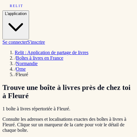
RELIT
L'application
Se connecter
S'inscrire
Relit : Application de partage de livres
/
Boîtes à livres en France
/
Normandie
/
Orne
/
Fleuré
Trouve une boîte à livres près de chez toi
à
Fleuré
1
boîte
à livres répertoriée
à
Fleuré
.
Consulte les adresses et localisations exactes des boîtes à livres à
Fleuré
. Clique sur un marqueur de la carte pour voir le détail de
chaque boîte.