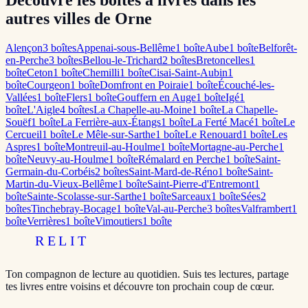
Découvre les boîtes à livres dans les
autres villes de Orne
Alençon
3
boîte
s
Appenai-sous-Bellême
1
boîte
Aube
1
boîte
Belforêt-
en-Perche
3
boîte
s
Bellou-le-Trichard
2
boîte
s
Bretoncelles
1
boîte
Ceton
1
boîte
Chemilli
1
boîte
Cisai-Saint-Aubin
1
boîte
Courgeon
1
boîte
Domfront en Poiraie
1
boîte
Écouché-les-
Vallées
1
boîte
Flers
1
boîte
Gouffern en Auge
1
boîte
Igé
1
boîte
L'Aigle
4
boîte
s
La Chapelle-au-Moine
1
boîte
La Chapelle-
Souëf
1
boîte
La Ferrière-aux-Étangs
1
boîte
La Ferté Macé
1
boîte
Le
Cercueil
1
boîte
Le Mêle-sur-Sarthe
1
boîte
Le Renouard
1
boîte
Les
Aspres
1
boîte
Montreuil-au-Houlme
1
boîte
Mortagne-au-Perche
1
boîte
Neuvy-au-Houlme
1
boîte
Rémalard en Perche
1
boîte
Saint-
Germain-du-Corbéis
2
boîte
s
Saint-Mard-de-Réno
1
boîte
Saint-
Martin-du-Vieux-Bellême
1
boîte
Saint-Pierre-d'Entremont
1
boîte
Sainte-Scolasse-sur-Sarthe
1
boîte
Sarceaux
1
boîte
Sées
2
boîte
s
Tinchebray-Bocage
1
boîte
Val-au-Perche
3
boîte
s
Valframbert
1
boîte
Verrières
1
boîte
Vimoutiers
1
boîte
RELIT
Ton compagnon de lecture au quotidien. Suis tes lectures, partage
tes livres entre voisins et découvre ton prochain coup de cœur.