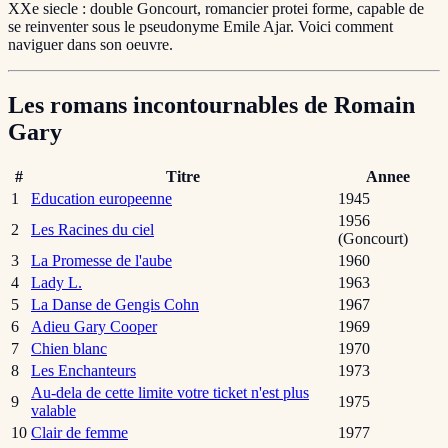
XXe siecle : double Goncourt, romancier protei forme, capable de
se reinventer sous le pseudonyme Emile Ajar. Voici comment
naviguer dans son oeuvre.
Les romans incontournables de Romain
Gary
#
Titre
Annee
1
Education europeenne
1945
1956
2
Les Racines du ciel
(Goncourt)
3
La Promesse de l'aube
1960
4
Lady L.
1963
5
La Danse de Gengis Cohn
1967
6
Adieu Gary Cooper
1969
7
Chien blanc
1970
8
Les Enchanteurs
1973
Au-dela de cette limite votre ticket n'est plus
9
1975
valable
10
Clair de femme
1977