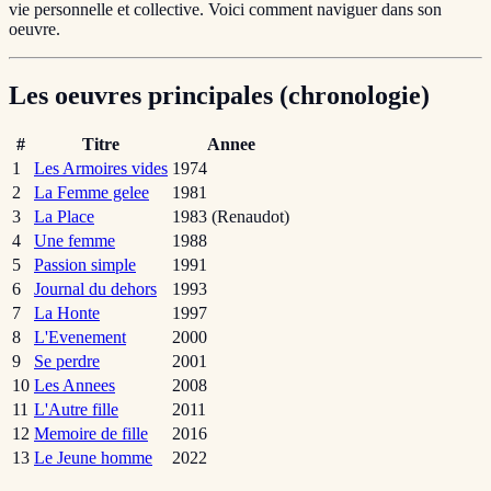
vie personnelle et collective. Voici comment naviguer dans son
oeuvre.
Les oeuvres principales (chronologie)
#
Titre
Annee
1
Les Armoires vides
1974
2
La Femme gelee
1981
3
La Place
1983 (Renaudot)
4
Une femme
1988
5
Passion simple
1991
6
Journal du dehors
1993
7
La Honte
1997
8
L'Evenement
2000
9
Se perdre
2001
10
Les Annees
2008
11
L'Autre fille
2011
12
Memoire de fille
2016
13
Le Jeune homme
2022