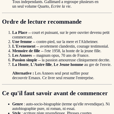
Tous independants. Gallimard a regroupe plusieurs en
un seul volume Quarto,
Ecrire la vie
.
Ordre de lecture recommande
La Place
-- court et puissant, sur le pere ouvrier devenu petit
commercant.
Une femme
-- contre-pied, sur la mere et l'Alzheimer.
L'Evenement
-- avortement clandestin, courage testimonial.
Memoire de fille
-- l'ete 1958, la honte de la jeune fille.
Les Annees
-- magnum opus, 70 ans de France.
Passion simple
-- la passion amoureuse cliniquement decrite.
La Honte
,
L'Autre fille
,
Le Jeune homme
au gre de l'envie.
Alternative :
Les Annees seul peut suffire pour
decouvrir Ernaux. Ce livre seul resume l'entreprise.
Ce qu'il faut savoir avant de commencer
Genre
: auto-socio-biographie (terme qu'elle revendique). Ni
autobiographie pure, ni roman, ni essai.
Style
: ecriture plate revendiquee. Phrases courtes,