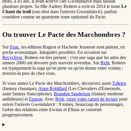
moto, a 45 ans. Il avait acheve l'arc Gwendalavir mais laissait
plusieurs projets. Sa fille Audrey Bottero a ecrit en 2014 le tome
Le
Chant du troll
(one-shot dans l'univers Gwendalavir), parfois
considere comme un quatrieme tome optionnel du Pacte.
Ou trouver Le Pacte des Marchombres ?
Sur
Fnac
, les editions Rageot et Hachette Jeunesse sont partout, en
poche economique. Integrales possibles. En occasion sur
Recyclivre
, Bottero est tres present : c'est une saga que les ados des
annees 2000 ont devoree puis souvent revendue. Sur
Relit
, Bottero
est typiquement la saga qu'on prete ou qu'on donne entre voisins :
trouvez-la pres de chez vous.
Si vous aimez Le Pacte des Marchombres, decouvrez aussi
Tolkien
(fantasy classique),
Anne Robillard
(Les Chevaliers d'Emeraude,
autre fantasy francophone),
Brandon Sanderson
(fantasy moderne
ambitieuse) et
Eragon
. Avec
Relit
,
creez votre carnet de lecture
pour
suivre l'univers Gwendalavir : 9 tomes, beaucoup de personnages,
l'arbre des relations entre Ewilan et Ellana se construit
progressivement.