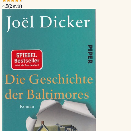
4.5
(
2
avis)