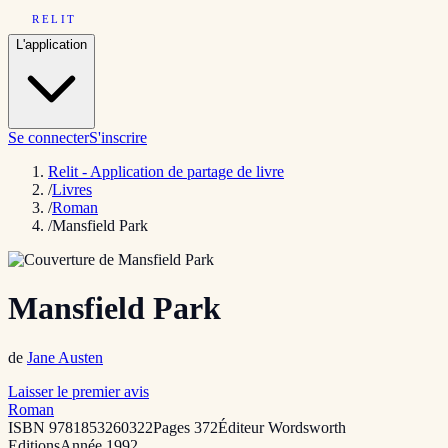
RELIT
L'application
Se connecter
S'inscrire
Relit - Application de partage de livre
/
Livres
/
Roman
/
Mansfield Park
Mansfield Park
de
Jane Austen
Laisser le premier avis
Roman
ISBN
9781853260322
Pages
372
Éditeur
Wordsworth
Editions
Année
1992