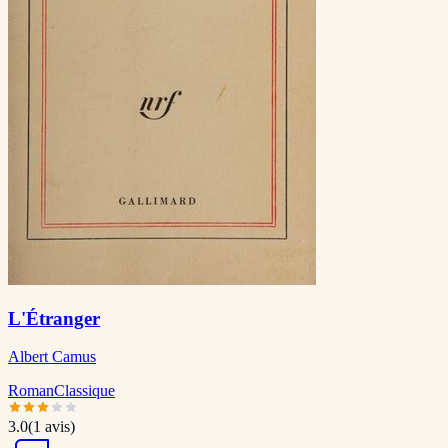
L'Étranger
Albert Camus
Roman
Classique
3.0
(
1
avis)