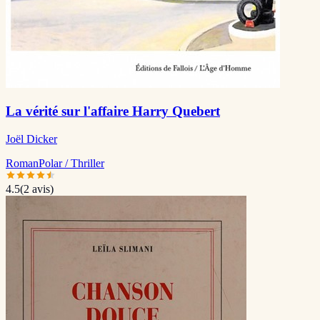
La vérité sur l'affaire Harry Quebert
Joël Dicker
Roman
Polar / Thriller
4.5
(
2
avis)