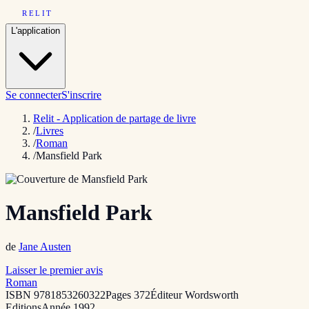
RELIT
L'application
Se connecter
S'inscrire
Relit - Application de partage de livre
/
Livres
/
Roman
/
Mansfield Park
Mansfield Park
de
Jane Austen
Laisser le premier avis
Roman
ISBN
9781853260322
Pages
372
Éditeur
Wordsworth
Editions
Année
1992