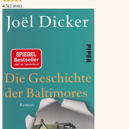
4.5
(
2
avis)