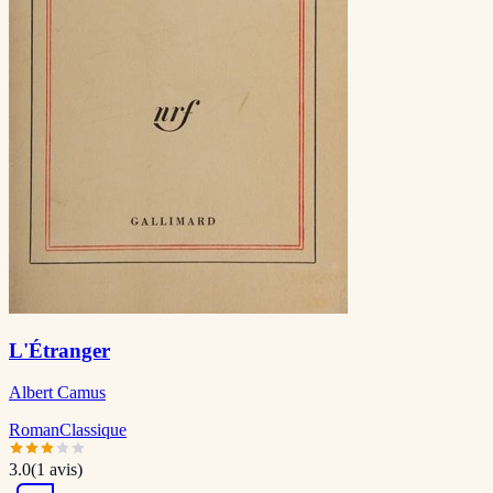
L'Étranger
Albert Camus
Roman
Classique
3.0
(
1
avis)