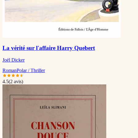
La vérité sur l'affaire Harry Quebert
Joël Dicker
Roman
Polar / Thriller
4.5
(
2
avis)