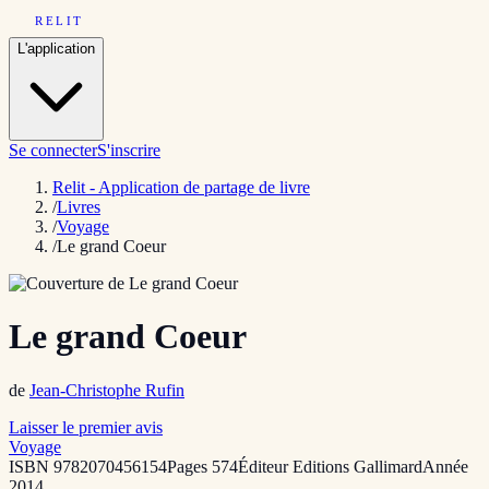
RELIT
L'application
Se connecter
S'inscrire
Relit - Application de partage de livre
/
Livres
/
Voyage
/
Le grand Coeur
Le grand Coeur
de
Jean-Christophe Rufin
Laisser le premier avis
Voyage
ISBN
9782070456154
Pages
574
Éditeur
Editions Gallimard
Année
2014