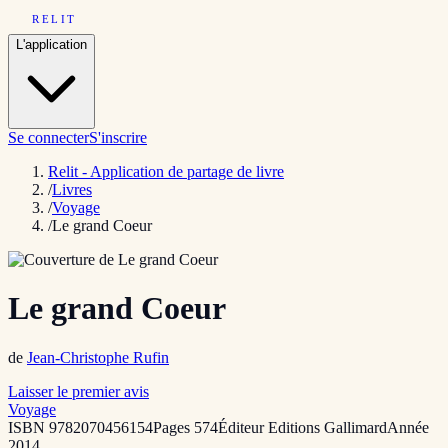
RELIT
L'application
Se connecter
S'inscrire
Relit - Application de partage de livre
/
Livres
/
Voyage
/
Le grand Coeur
Le grand Coeur
de
Jean-Christophe Rufin
Laisser le premier avis
Voyage
ISBN
9782070456154
Pages
574
Éditeur
Editions Gallimard
Année
2014