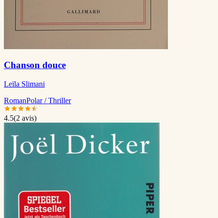
Chanson douce
Leïla Slimani
Roman
Polar / Thriller
4.5
(
2
avis)