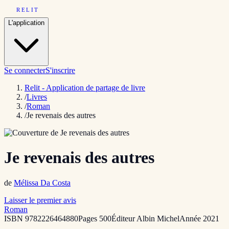
RELIT
L'application
Se connecter
S'inscrire
Relit - Application de partage de livre
/
Livres
/
Roman
/
Je revenais des autres
Je revenais des autres
de
Mélissa Da Costa
Laisser le premier avis
Roman
ISBN
9782226464880
Pages
500
Éditeur
Albin Michel
Année
2021