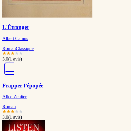
L'Étranger
Albert Camus
Roman
Classique
3.0
(
1
avis)
Frapper l’épopée
Alice Zeniter
Roman
3.0
(
1
avis)