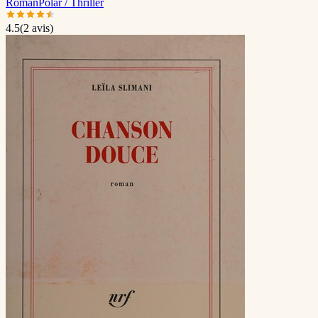
Roman
Polar / Thriller
4.5
(
2
avis)