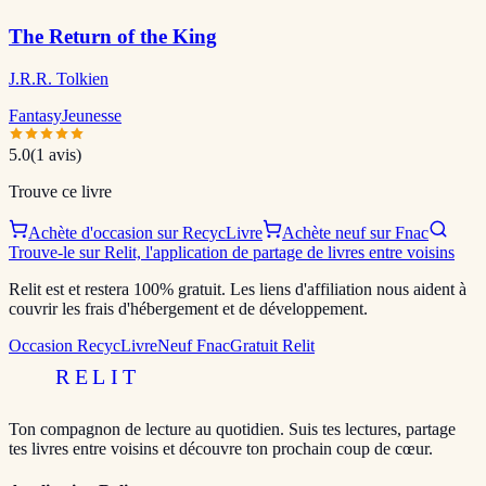
The Return of the King
J.R.R. Tolkien
Fantasy
Jeunesse
5.0
(
1
avis)
Trouve ce livre
Achète d'occasion sur RecycLivre
Achète neuf sur Fnac
Trouve-le sur Relit, l'application de partage de livres entre voisins
Relit est et restera 100% gratuit. Les liens d'affiliation nous aident à
couvrir les frais d'hébergement et de développement.
Occasion RecycLivre
Neuf Fnac
Gratuit Relit
RELIT
Ton compagnon de lecture au quotidien. Suis tes lectures, partage
tes livres entre voisins et découvre ton prochain coup de cœur.