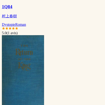
1Q84
村上春樹
Dystopie
Roman
5.0
(
1
avis)