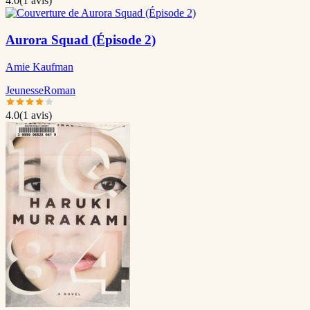
4.0
(
1
avis)
Aurora Squad (Épisode 2)
Amie Kaufman
Jeunesse
Roman
4.0
(
1
avis)