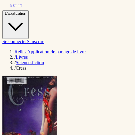
RELIT
L'application
Se connecter
S'inscrire
Relit - Application de partage de livre
/
Livres
/
Science-fiction
/
Cress