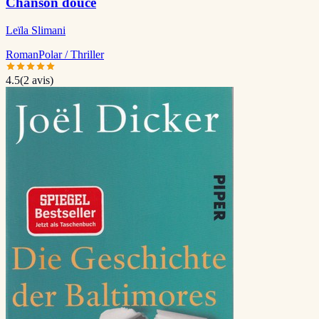
Chanson douce
Leïla Slimani
Roman
Polar / Thriller
4.5
(
2
avis)