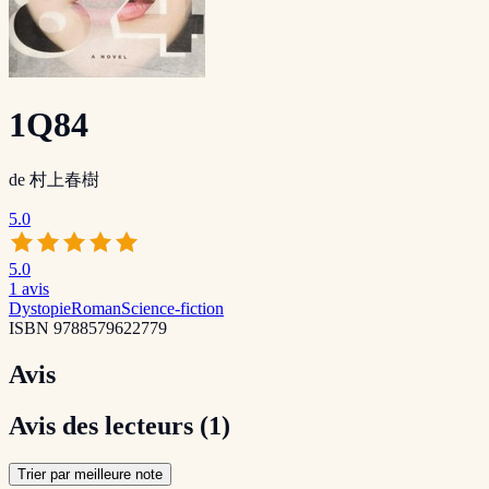
1Q84
de
村上春樹
5.0
5.0
1
avis
Dystopie
Roman
Science-fiction
ISBN
9788579622779
Avis
Avis des lecteurs
(1)
Trier par meilleure note