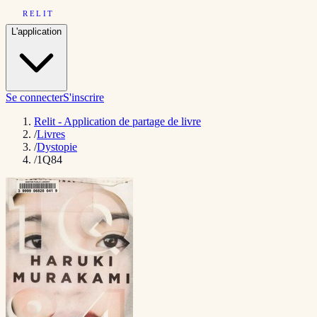
RELIT
L'application
Se connecter
S'inscrire
Relit - Application de partage de livre
/
Livres
/
Dystopie
/
1Q84