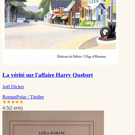
La vérité sur l'affaire Harry Quebert
Joël Dicker
Roman
Polar / Thriller
4.5
(
2
avis)