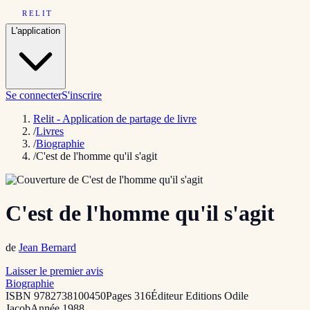
RELIT
L'application
Se connecter
S'inscrire
Relit - Application de partage de livre
/
Livres
/
Biographie
/
C'est de l'homme qu'il s'agit
C'est de l'homme qu'il s'agit
de
Jean Bernard
Laisser le premier avis
Biographie
ISBN
9782738100450
Pages
316
Éditeur
Editions Odile
Jacob
Année
1988